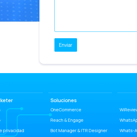
Leer noticia
each & Engage + WhatsApp: El poder de los mensajes multimedia en tus campañas 
Leer noticia
ecapitulación de los Desayunos OneMarketer Business Session: Impulsando el com
Leer noticia
ocial CX: La solución multicanal para expandir y mejorar la atención al cliente
Leer noticia
atálogo segmentado multiproducto en WhatsApp con Social CX
Leer noticia
omos Business Partner de Google y estas son nuestras soluciones
Leer noticia
Conoces el potencial de ChatGPT para tu Comercio Conversacional?
Leer noticia
umentando la satisfacción y lealtad del cliente
Leer noticia
Prueba Gratuita! Haz crecer tu negocio con esta increíble promoción
keter
Soluciones
s
OneCommerce
WiRevie
o
Reach & Engage
WhatsA
de privacidad
Bot Manager & ITR Designer
Whats-A