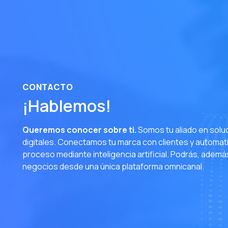
W
S
L
O
I
CONTACTO
E
¡Hablemos!
A
Queremos conocer sobre ti.
Somos tu aliado en solu
T
digitales. Conectamos tu marca con clientes y automat
A
proceso mediante inteligencia artificial. Podrás, ademá
negocios desde una única plataforma omnicanal.
N
D
H
E