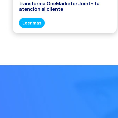
transforma OneMarketer Joint+ tu
D
atención al cliente
I
A
Leer más
O
Y
M
I
A
A
O
R
B
O