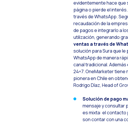
evidentemente hace que se
O
página o pierde el interés
través de WhatsApp. Según
I
recaudación de la empresa
¿
de pagos e integrarlo a l
utilización, generando gr
W
ventas a través de Wha
L
solución para Sura que le
WhatsApp de manera rápid
A
canal tradicional. Además 
P
24×7. OneMarketer tiene m
pionera en Chile en obten
E
Rodrigo Díaz, Head of Gr
T
Solución de pago m
E
mensaje y consultar p
M
es mixta: el contacto
son contar con una co
I