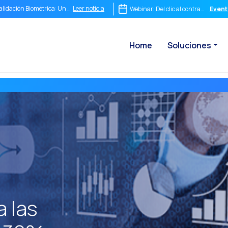
Leer noticia
alidación Biométrica: Un impacto positivo en las empresas
Webinar: Del clic al contrato: El pod
Event
Leer noticia
untos de Contacto: La fórmula secreta para crear una experiencia inolvidable
Home
Soluciones
Leer noticia
eguridad, ¿Te preocupa dónde van tus datos al usar WhatsApp?
Leer noticia
el chat a la videollamada: así transforma OneMarketer Joint+ tu atención al cliente
Leer noticia
a conversación inmediata no es opcional, es el destino de tu empresa
Leer noticia
ntegrar no es suficiente: Por qué el comercio conversacional necesita una estrategia
Leer noticia
l ROI de una conversación: cómo medir lo que realmente importa
Leer noticia
onversational Commerce Stack: qué necesita una empresa para competir en la era
Leer noticia
hatsApp no es solo un chat: es el nuevo punto de venta más poderoso del mundo
Leer noticia
l fin del embudo tradicional: por qué las empresas que siguen vendiendo en línea re
Leer noticia
aximizando el ROI Conversacional: Cómo la Firma Digital Transforma la Eficiencia
 las
Leer noticia
a fricción comercial está costando muchos clientes: cómo un sistema integral de c
Leer noticia
uncionalidades clave del Canal de Voz: Optimización para una comunicación eficie