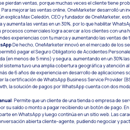
 pierdan ventas, porque muchas veces el cliente tiene probl
Leer noticia
ptimiza la interacción en redes sociales en festividades
. Para mejorar las ventas online, OneMarketer desarrolló un i
 explica Max Celedón, CEO y fundador de OneMarketer, este s
Leer noticia
mplementa verificación de identidad con prueba de vida en tu empresa
 y aumenta las ventas en un 30%, por lo que habilitar Whats
Leer noticia
Conoces la Geolocalización en WhatsApp?
os procesos comerciales logra acercar a los clientes con una 
andes experiencias con tu marca y aumentando las ventas de 
Leer noticia
iReview & WhatsApp Flows: La innovación para el servicio al cliente
tsApp
De hecho, OneMarketer innovó en el mercado de los se
Leer noticia
a voz del cliente: el tesoro escondido con las encuestas en WhatsApp Flows
 permitió pagar el Seguro Obligatorio de Accidentes Personal
a (en menos de 5 mins) y segura, aumentando en un 30% las
Leer noticia
tención al cliente del futuro: herramientas multilenguajes
el sistema tuvo una amplia cobertura geográfica y atención al
Leer noticia
otenciación de chatbots con inteligencia artificial generativa
ás de 6 años de experiencia en desarrollo de aplicaciones s
er la certificación de WhatsApp Business Service Provider (B
Leer noticia
volución del e-commerce con inteligencia artificial generativa y WhatsApp
owth, la solución de pagos por WhatsApp cuenta con dos moda
Leer noticia
ecnología y atención al cliente: cómo adaptarse a cada generación
anual
: Permite que un cliente de una tienda o empresa de ser
Leer noticia
l impacto de la atención omnicanal en el aumento de ventas
or su saldo o monto a pagar recibiendo un botón de pago. En
Leer noticia
eta AI: el asistente virtual del futuro ya está aquí
 parte en WhatsApp y luego continúa en un sitio web. Las carac
nversación abierta cliente-agente, pudiendo negociar y pact
Leer noticia
nteligencia Artificial Generativa: OneMarketer Business Session