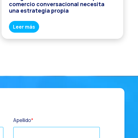
comercio conversacional necesita
una estrategia propia
 tu negocio
Leer más
sApp con Reach & Engage
harlo
Apellido
*