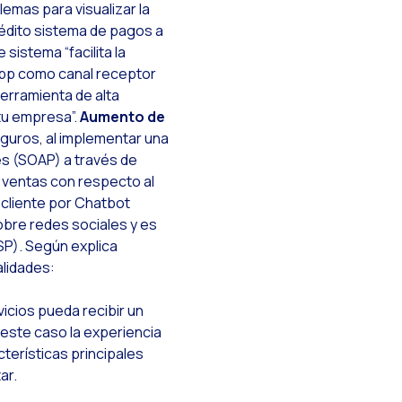
emas para visualizar la
nédito sistema de pagos a
istema “facilita la
App como canal receptor
herramienta de alta
tu empresa”.
Aumento de
guros, al implementar una
es (SOAP) a través de
 ventas con respecto al
 cliente por Chatbot
obre redes sociales y es
SP). Según explica
lidades:
vicios pueda recibir un
 este caso la experiencia
terísticas principales
ar.