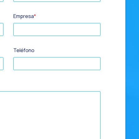
Empresa
*
to WOM
Teléfono
analidad
en WhatsApp