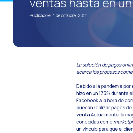
ventas hasta en u
C
Publicado el 4 de octubre, 2021
S
A
H
L
W
La solución de pagos onli
R
acerca los procesos comer
I
Debido a la pandemia por 
I
hizo en un 175% durante e
Facebook a la hora de com
O
puedan realizar pagos de 
S
venta
Actualmente, la may
conocidas como
marketp
I
un vínculo para que el cli
C