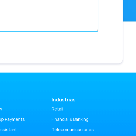
publicitarias
ercio conversacional
Industrias
w
Retail
pp Payments
Financial & Banking
ssistant
Telecomunicaciones