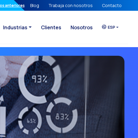
Blog
Trabaja con nosotros
Contacto
er de la Firma Digital en tus manos
os anteriores
Industrias
Clientes
Nosotros
ESP
 propia
 conversacional
cta ya perdieron
 de tu Empresa
omercio conversacional transforma tu operación B2B
nte