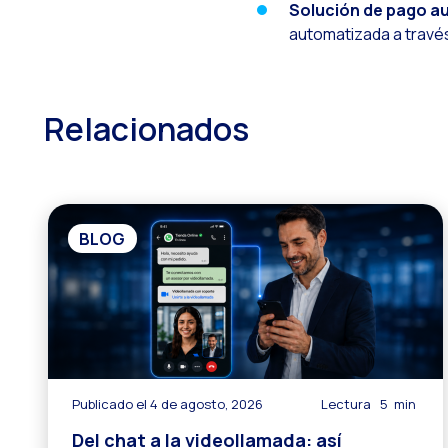
L
Solución de pago a
automatizada a travé
E
I
C
Relacionados
A
C
B
BLOG
T
C
L
L
¿
Publicado el 4 de agosto, 2026
Lectura
5
min
¿
Del chat a la videollamada: así