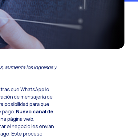
 omnicanal
 con los clientes
esita
s, aumenta los ingresos y
e
entras que WhatsApp lo
icación de mensajería de
a posibilidad para que
e pago.
Nuevo canal de
una página web,
ar el negocio les envían
 pago. Este proceso