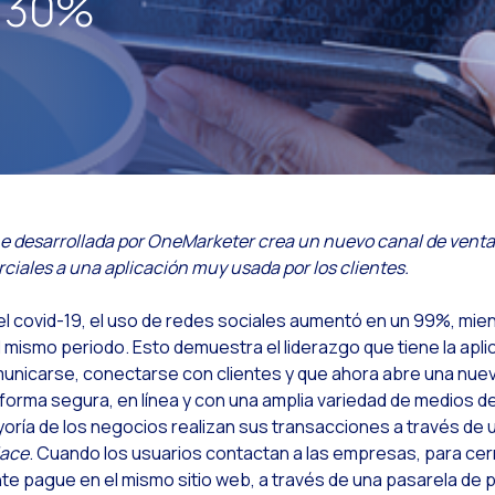
n 30%
Leer noticia
anal de Voz OneMarketer: Integra llamadas telefónicas inteligentes a tu estrategia
Leer noticia
ocial CX: La clave del servicio al cliente omnicanal en 2025
Leer noticia
utomatización: Cómo realizar la atención al cliente sin perder el toque humano
Leer noticia
istoria e impacto de Internet en el mundo moderno
Leer noticia
a revolución de la Firma Digital: Cómo las empresas están transformando su relación
Leer noticia
hatsApp Business: La revolución en comunicación empresarial que tu negocio nec
ne desarrollada por OneMarketer crea un nuevo canal de venta
Leer noticia
ecarting: La estrategia efectiva para reducir carritos abandonados en el ecommerc
ciales a una aplicación muy usada por los clientes.
Leer noticia
nteligencia Artificial: Eficiencia, productividad y más
el covid-19, el uso de redes sociales aumentó en un 99%, mi
Leer noticia
mpulsa tus Canales Digitales: Una Estrategia de Alto Impacto para la Empresa
l mismo periodo. Esto demuestra el liderazgo que tiene la apl
unicarse, conectarse con clientes y que ahora abre una nuev
Leer noticia
neFriday
forma segura, en línea y con una amplia variedad de medios d
Leer noticia
eguridad en los servicios de atención al cliente: WAF, CAPTCHA
oría de los negocios realizan sus transacciones a través de 
lace
. Cuando los usuarios contactan a las empresas, para cerr
Leer noticia
mplementa WhatsApp Flows para la verificación de identidad con prueba de vida
ente pague en el mismo sitio web, a través de una pasarela de
Leer noticia
onoce WhatsApp Flows y sus beneficios