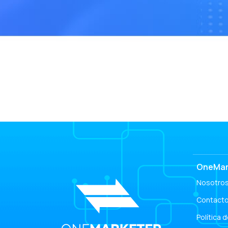
R
R
S
C
S
¿
A
¡
OneMar
Nosotro
Contact
Política 