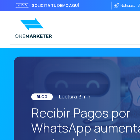
V
SOLICITA TU DEMO AQUÍ
Noticias:
¡NUEVO!
P
S
D
L
I
E
C
W
Lectura
3
min
BLOG
E
Recibir Pagos por
M
WhatsApp aumenta
L
F