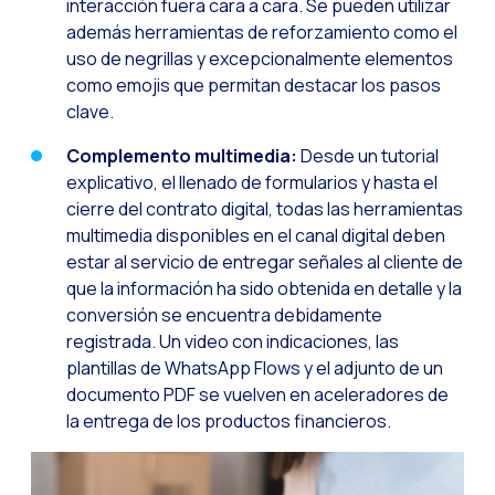
interacción fuera cara a cara. Se pueden utilizar
WhatsApp Flows: Nuev
además herramientas de reforzamiento como el
uso de negrillas y excepcionalmente elementos
Seasonalities: Pote
como emojis que permitan destacar los pasos
La movilidad aplicada
clave.
Optimizando las comu
Complemento multimedia:
Desde un tutorial
Integración de formul
explicativo, el llenado de formularios y hasta el
cierre del contrato digital, todas las herramientas
El nuevo espacio de e
multimedia disponibles en el canal digital deben
Ampliando Horizontes
estar al servicio de entregar señales al cliente de
que la información ha sido obtenida en detalle y la
Trazabilidad de inter
conversión se encuentra debidamente
Adelantarse a las gr
registrada. Un video con indicaciones, las
plantillas de WhatsApp Flows y el adjunto de un
Notificaciones inte
documento PDF se vuelven en aceleradores de
Derivar los flujos a
la entrega de los productos financieros.
Humanizando las inter
Estudio Clientes On