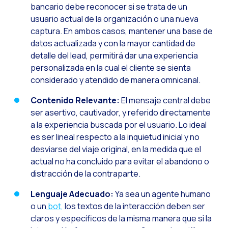
Desafíos del ecommer
bancario debe reconocer si se trata de un
usuario actual de la organización o una nueva
Inteligencia Artifici
captura. En ambos casos, mantener una base de
Automatiza la confir
datos actualizada y con la mayor cantidad de
detalle del lead, permitirá dar una experiencia
Optimiza tu atención
personalizada en la cual el cliente se sienta
Ya puedes ofrecer re
considerado y atendido de manera omnicanal.
Maximiza tus ventas
Contenido Relevante:
El mensaje central debe
ser asertivo, cautivador, y referido directamente
Innovando en la exp
a la experiencia buscada por el usuario. Lo ideal
Agiliza tus onboardi
es ser lineal respecto a la inquietud inicial y no
Acercando a las empr
desviarse del viaje original, en la medida que el
actual no ha concluido para evitar el abandono o
OneMarketer Busines
distracción de la contraparte.
Recuperando ventas 
Lenguaje Adecuado:
Ya sea un agente humano
Bots, IA y ReCarting
o un
bot,
los textos de la interacción deben ser
claros y específicos de la misma manera que si la
Optimiza la atención 