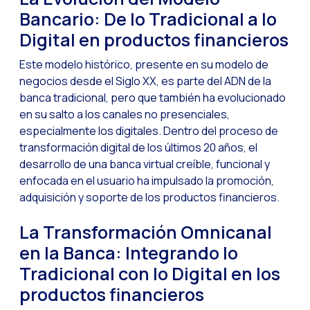
Bancario: De lo Tradicional a lo
Optimiza la interacci
Digital en productos financieros
Implementa verificac
Este modelo histórico, presente en su modelo de
¿Conoces la Geoloca
negocios desde el Siglo XX, es parte del ADN de la
WiReview & WhatsApp F
banca tradicional, pero que también ha evolucionado
en su salto a los canales no presenciales,
La voz del cliente: e
especialmente los digitales. Dentro del proceso de
Atención al cliente d
transformación digital de los últimos 20 años, el
desarrollo de una banca virtual creíble, funcional y
Potenciación de chatb
enfocada en el usuario ha impulsado la promoción,
Evolución del e-comm
adquisición y soporte de los productos financieros.
Tecnología y atención
La Transformación Omnicanal
El impacto de la ate
en la Banca: Integrando lo
Meta AI: el asistente 
Tradicional con lo Digital en los
Inteligencia Artifici
productos financieros