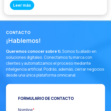
Leer más
CONTACTO
¡Hablemos!
Queremos conocer sobre ti.
Somos tu aliado en
soluciones digitales. Conectamos tu marca con
clientes y automatizamos el proceso mediante
inteligencia artificial. Podrás, además, cerrar negocios
desde una única plataforma omnicanal.
FORMULARIO DE CONTACTO
Nombre
*