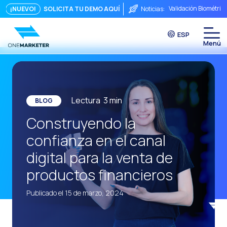
Validación Biométric
¡NUEVO!
SOLICITA TU DEMO AQUÍ
Noticias:
Puntos de Contacto: 
ESP
Seguridad, ¿Te preo
Del chat a la videoll
La conversación inmed
Integrar no es sufici
Lectura
3
min
BLOG
El ROI de una conver
Construyendo la
Conversational Comme
confianza en el canal
WhatsApp no es solo 
digital para la venta de
El fin del embudo tra
productos financieros
Maximizando el ROI C
Publicado el 15 de marzo, 2024
La fricción comercia
Funcionalidades clav