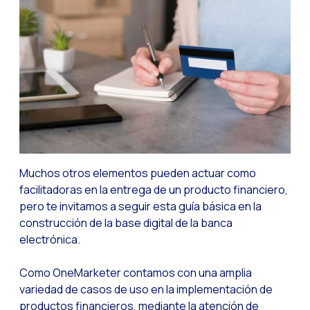
Reach & Engage + Wha
Recapitulación de lo
Social CX: La solució
Catálogo segmentado
Somos Business Partn
¿Conoces el potencia
Aumentando la satisfa
Muchos otros elementos pueden actuar como
¡Prueba Gratuita! Haz
facilitadoras en la entrega de un producto financiero,
pero te invitamos a seguir esta guía básica en la
construcción de la base digital de la banca
electrónica.
Como OneMarketer contamos con una amplia
variedad de casos de uso en la implementación de
productos financieros, mediante la atención de