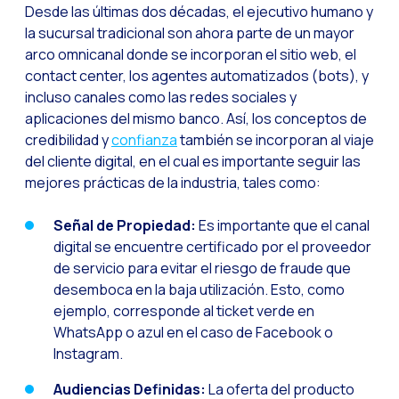
La evolución del call
Desde las últimas dos décadas, el ejecutivo humano y
la sucursal tradicional son ahora parte de un mayor
El ecosistema de Inte
arco omnicanal donde se incorporan el sitio web, el
Industria Financiera:
contact center, los agentes automatizados (bots), y
incluso canales como las redes sociales y
Construyendo la confi
aplicaciones del mismo banco. Así, los conceptos de
Atención al cliente: 
credibilidad y
confianza
también se incorporan al viaje
Cómo medir el éxito 
del cliente digital, en el cual es importante seguir las
mejores prácticas de la industria, tales como:
Banca 4.0: La transfo
Transforma tu negocio
Señal de Propiedad:
Es importante que el canal
digital se encuentre certificado por el proveedor
Cómo digitalizar a t
de servicio para evitar el riesgo de fraude que
Las nuevas tecnologí
desemboca en la baja utilización. Esto, como
ejemplo, corresponde al ticket verde en
Los leads en la mira 
WhatsApp o azul en el caso de Facebook o
¿Qué tan importante 
Instagram.
¿Cómo mejorar la con
Audiencias Definidas:
La oferta del producto