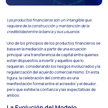
Canal de Voz OneMark
Social CX: La clave de
Los productos financieros son un intangible que
Automatización: Cómo
requiere de la construcción y mantención de la
credibilidad entre la banca y sus usuarios.
Historia e impacto d
La revolución de la F
Uno de los principios de los productos financieros se
WhatsApp Business: L
basa en la mediación a partir de una ecuación
principal: una transferencia de capital entre quienes
Recarting: La estrat
están dispuestos a invertir y aquellos que lo
Inteligencia Artificia
requieran, considerando los riesgos involucrados y la
regularización del acuerdo comercial mismo. En esta
Impulsa tus Canales 
figura, la celebración del contrato es una
OneFriday
manifestación formal entre el acreedor y el deudor,
pero que exhibe la confianza y las expectativas de
Seguridad en los serv
ambos.
Implementa WhatsApp 
La Evolución del Modelo
Conoce WhatsApp Flo