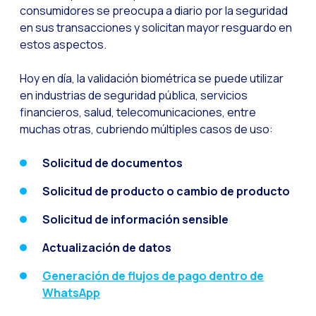
consumidores se preocupa a diario por la seguridad
WhatsApp Flows: Nuev
en sus transacciones y solicitan mayor resguardo en
Seasonalities: Pote
estos aspectos.
La movilidad aplicada
Hoy en día, la validación biométrica se puede utilizar
Optimizando las comu
en industrias de seguridad pública, servicios
financieros, salud, telecomunicaciones, entre
Integración de formul
muchas otras, cubriendo múltiples casos de uso:
El nuevo espacio de e
Ampliando Horizontes
Solicitud de documentos
Trazabilidad de inter
Solicitud de producto o cambio de producto
Adelantarse a las gr
Solicitud de información sensible
Notificaciones inte
Actualización de datos
Derivar los flujos a
Generación de flujos de pago dentro de
Humanizando las inter
WhatsApp
Estudio Clientes On