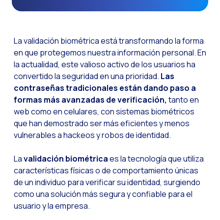
Canal de Voz OneMark
Social CX: La clave de
La validación biométrica está transformando la forma
Automatización: Cómo
en que protegemos nuestra información personal. En
la actualidad, este valioso activo de los usuarios ha
Historia e impacto d
convertido la seguridad en una prioridad.
Las
La revolución de la F
contraseñas tradicionales están dando paso a
WhatsApp Business: L
formas más avanzadas de verificación,
tanto en
web como en celulares, con sistemas biométricos
Recarting: La estrat
que han demostrado ser más eficientes y menos
Inteligencia Artificia
vulnerables a hackeos y robos de identidad.
Impulsa tus Canales 
La
validación biométrica
es la tecnología que utiliza
OneFriday
características físicas o de comportamiento únicas
de un individuo para verificar su identidad, surgiendo
Seguridad en los serv
como una solución más segura y confiable para el
Implementa WhatsApp 
usuario y la empresa.
Conoce WhatsApp Flo