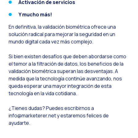
Activación de servicios
Reach & Engage + Wha
Y mucho más!
Recapitulación de lo
En definitiva, la validación biométrica ofrece una
Social CX: La solució
solución radical para mejorar la seguridad en un
Catálogo segmentado
mundo digital cada vez más complejo.
Somos Business Partn
Si bien existen desafíos que deben abordarse como
¿Conoces el potencia
el temor a la filtración de datos, los beneficios de la
validación biométrica superan las desventajas. A
Aumentando la satisfa
medida que la tecnología continúe avanzando, nos
¡Prueba Gratuita! Haz
queda esperar una mayor integración de esta
tecnología en la vida cotidiana.
¿Tienes dudas? Puedes escribirnos a
info@marketerer.net y estaremos felices de
ayudarte.