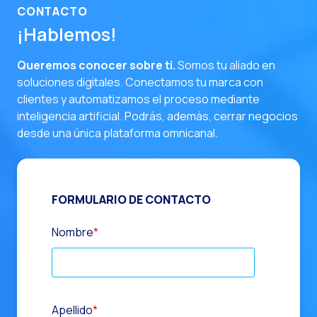
CONTACTO
¡Hablemos!
Queremos conocer sobre ti.
Somos tu aliado en
soluciones digitales. Conectamos tu marca con
clientes y automatizamos el proceso mediante
inteligencia artificial. Podrás, además, cerrar negocios
desde una única plataforma omnicanal.
FORMULARIO DE CONTACTO
Nombre
*
Apellido
*