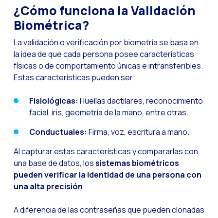
¿Cómo funciona la Validación
Optimiza la interacci
Biométrica?
Implementa verificac
La validación o verificación por biometría se basa en
¿Conoces la Geoloca
la idea de que cada persona posee características
físicas o de comportamiento únicas e intransferibles.
WiReview & WhatsApp F
Estas características pueden ser:
La voz del cliente: e
Fisiológicas:
Huellas dactilares, reconocimiento
Atención al cliente d
facial, iris, geometría de la mano, entre otras.
Potenciación de chatb
Conductuales:
Firma, voz, escritura a mano.
Evolución del e-comm
Al capturar estas características y compararlas con
Tecnología y atención
una base de datos, los
sistemas biométricos
El impacto de la ate
pueden verificar la identidad de una persona con
una alta precisión
.
Meta AI: el asistente 
Inteligencia Artifici
A diferencia de las contraseñas que pueden clonadas