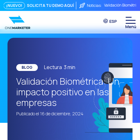
Validación Biométric
¡NUEVO!
SOLICITA TU DEMO AQUÍ
Noticias:
Puntos de Contacto: 
ESP
Seguridad, ¿Te preo
Del chat a la videoll
La conversación inmed
Integrar no es sufici
Lectura
3
min
BLOG
El ROI de una conver
Validación Biométrica: Un
Conversational Comme
impacto positivo en las
WhatsApp no es solo 
empresas
El fin del embudo tra
Publicado el 16 de diciembre, 2024
Maximizando el ROI C
La fricción comercia
Funcionalidades clav