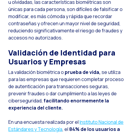
La evolución del call
u olvidadas, las características biométricas son
únicas para cada persona, son difíciles de falsificar o
El ecosistema de Inte
modificar, es más cómoda y rápida que recordar
Industria Financiera:
contraseñas y ofrecen un mayor nivel de seguridad,
reduciendo significativamente el riesgo de fraudes y
Construyendo la confi
accesos no autorizados.
Atención al cliente: 
Validación de Identidad para
Cómo medir el éxito 
Usuarios y Empresas
Banca 4.0: La transfo
La validación biométrica o
prueba de vida,
se utiliza
Transforma tu negocio
para las empresas que requieren completar proceso
Cómo digitalizar a t
de autenticación para transacciones seguras,
prevenir fraudes o dar cumplimiento a las leyes de
Las nuevas tecnologí
ciberseguridad,
facilitando enormemente la
Los leads en la mira 
experiencia del cliente.
¿Qué tan importante 
En una encuesta realizada por el
Instituto Nacional de
¿Cómo mejorar la con
Estándares y Tecnología
, el
84% de los usuarios a