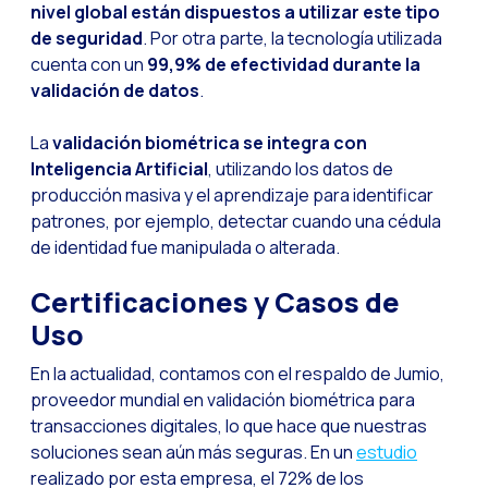
nivel global están dispuestos a utilizar este tipo
Desafíos del ecommer
de seguridad
. Por otra parte, la tecnología utilizada
Inteligencia Artifici
cuenta con un
99,9% de efectividad durante la
Automatiza la confir
validación de datos
.
Optimiza tu atención
La
validación biométrica se integra con
Ya puedes ofrecer re
Inteligencia Artificial
, utilizando los datos de
producción masiva y el aprendizaje para identificar
Maximiza tus ventas
patrones, por ejemplo, detectar cuando una cédula
Innovando en la exp
de identidad fue manipulada o alterada.
Agiliza tus onboardi
Certificaciones y Casos de
Acercando a las empr
Uso
OneMarketer Busines
En la actualidad, contamos con el respaldo de Jumio,
Recuperando ventas 
proveedor mundial en validación biométrica para
transacciones digitales, lo que hace que nuestras
Bots, IA y ReCarting
soluciones sean aún más seguras. En un
estudio
Optimiza la atención 
realizado por esta empresa, el 72% de los