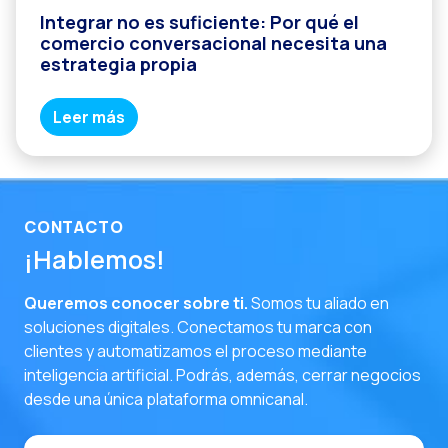
Integrar no es suficiente: Por qué el
comercio conversacional necesita una
estrategia propia
Leer más
CONTACTO
¡Hablemos!
Queremos conocer sobre ti.
Somos tu aliado en
soluciones digitales. Conectamos tu marca con
clientes y automatizamos el proceso mediante
inteligencia artificial. Podrás, además, cerrar negocios
desde una única plataforma omnicanal.