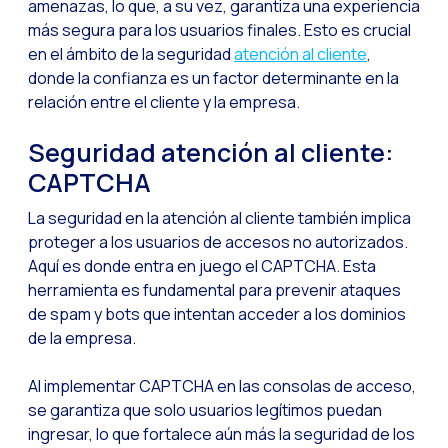
amenazas, lo que, a su vez, garantiza una experiencia
WhatsApp Flows: Nuev
más segura para los usuarios finales. Esto es crucial
en el ámbito de la seguridad
atención al cliente
,
Seasonalities: Pote
donde la confianza es un factor determinante en la
La movilidad aplicada
relación entre el cliente y la empresa.
Optimizando las comu
Seguridad atención al cliente:
Integración de formul
CAPTCHA
El nuevo espacio de e
La seguridad en la atención al cliente también implica
Ampliando Horizontes
proteger a los usuarios de accesos no autorizados.
Trazabilidad de inter
Aquí es donde entra en juego el CAPTCHA. Esta
herramienta es fundamental para prevenir ataques
Adelantarse a las gr
de spam y bots que intentan acceder a los dominios
Notificaciones inte
de la empresa.
Derivar los flujos a
Al implementar CAPTCHA en las consolas de acceso,
Humanizando las inter
se garantiza que solo usuarios legítimos puedan
ingresar, lo que fortalece aún más la seguridad de los
Estudio Clientes On