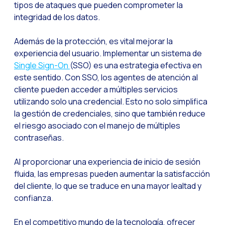
La evolución del call
tipos de ataques que pueden comprometer la
integridad de los datos.
El ecosistema de Inte
Industria Financiera:
Además de la protección, es vital mejorar la
experiencia del usuario. Implementar un sistema de
Construyendo la confi
Single Sign-On
(SSO) es una estrategia efectiva en
Atención al cliente: 
este sentido. Con SSO, los agentes de atención al
cliente pueden acceder a múltiples servicios
Cómo medir el éxito 
utilizando solo una credencial. Esto no solo simplifica
Banca 4.0: La transfo
la gestión de credenciales, sino que también reduce
el riesgo asociado con el manejo de múltiples
Transforma tu negocio
contraseñas.
Cómo digitalizar a t
Las nuevas tecnologí
Al proporcionar una experiencia de inicio de sesión
fluida, las empresas pueden aumentar la satisfacción
Los leads en la mira 
del cliente, lo que se traduce en una mayor lealtad y
¿Qué tan importante 
confianza.
¿Cómo mejorar la con
En el competitivo mundo de la tecnología, ofrecer