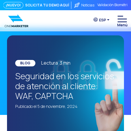
Validación Biométric
¡NUEVO!
SOLICITA TU DEMO AQUÍ
Noticias:
Puntos de Contacto: 
ESP
Seguridad, ¿Te preo
Del chat a la videoll
La conversación inmed
Integrar no es sufici
Lectura
3
min
BLOG
El ROI de una conver
Seguridad en los servicios
Conversational Comme
de atención al cliente:
WhatsApp no es solo 
WAF, CAPTCHA
El fin del embudo tra
Publicado el 5 de noviembre, 2024
Maximizando el ROI C
La fricción comercia
Funcionalidades clav