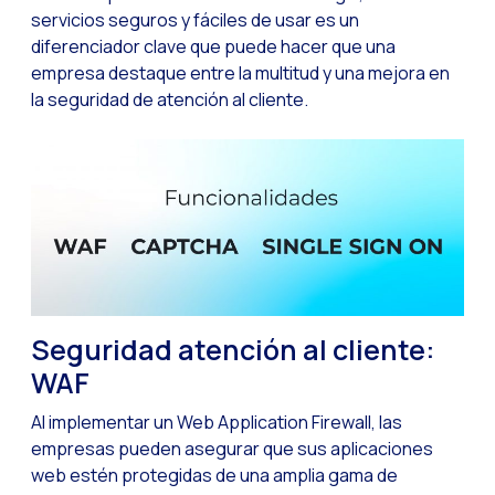
Desafíos del ecommer
servicios seguros y fáciles de usar es un
diferenciador clave que puede hacer que una
Inteligencia Artifici
empresa destaque entre la multitud y una mejora en
Automatiza la confir
la seguridad de atención al cliente.
Optimiza tu atención
Ya puedes ofrecer re
Maximiza tus ventas
Innovando en la exp
Agiliza tus onboardi
Acercando a las empr
Seguridad atención al cliente:
OneMarketer Busines
WAF
Recuperando ventas 
Al implementar un Web Application Firewall, las
Bots, IA y ReCarting
empresas pueden asegurar que sus aplicaciones
web estén protegidas de una amplia gama de
Optimiza la atención 