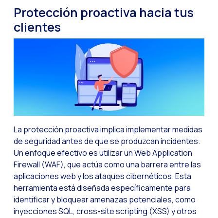
Protección proactiva hacia tus
Optimiza la interacci
clientes
Implementa verificac
¿Conoces la Geoloca
WiReview & WhatsApp F
La voz del cliente: e
Atención al cliente d
Potenciación de chatb
La protección proactiva implica implementar medidas
Evolución del e-comm
de seguridad antes de que se produzcan incidentes.
Tecnología y atención
Un enfoque efectivo es utilizar un Web Application
Firewall (WAF), que actúa como una barrera entre las
El impacto de la ate
aplicaciones web y los ataques cibernéticos. Esta
Meta AI: el asistente 
herramienta está diseñada específicamente para
identificar y bloquear amenazas potenciales, como
Inteligencia Artifici
inyecciones SQL, cross-site scripting (XSS) y otros