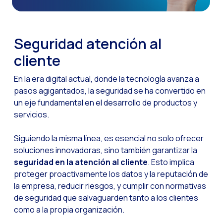
Canal de Voz OneMark
Social CX: La clave de
Seguridad atención al
Automatización: Cómo
cliente
Historia e impacto d
En la era digital actual, donde la tecnología avanza a
La revolución de la F
pasos agigantados, la seguridad se ha convertido en
WhatsApp Business: L
un eje fundamental en el desarrollo de productos y
servicios.
Recarting: La estrat
Inteligencia Artificia
Siguiendo la misma línea, es esencial no solo ofrecer
soluciones innovadoras, sino también garantizar la
Impulsa tus Canales 
seguridad en la atención al cliente
. Esto implica
OneFriday
proteger proactivamente los datos y la reputación de
la empresa, reducir riesgos, y cumplir con normativas
Seguridad en los serv
de seguridad que salvaguarden tanto a los clientes
Implementa WhatsApp 
como a la propia organización.
Conoce WhatsApp Flo