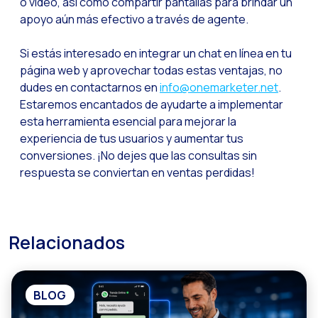
o video, así como compartir pantallas para brindar un
WhatsApp Flows: Nuev
apoyo aún más efectivo a través de agente.
Seasonalities: Pote
Si estás interesado en integrar un chat en línea en tu
La movilidad aplicada
página web y aprovechar todas estas ventajas, no
dudes en contactarnos en
info@onemarketer.net
.
Optimizando las comu
Estaremos encantados de ayudarte a implementar
Integración de formul
esta herramienta esencial para mejorar la
El nuevo espacio de e
experiencia de tus usuarios y aumentar tus
conversiones. ¡No dejes que las consultas sin
Ampliando Horizontes
respuesta se conviertan en ventas perdidas!
Trazabilidad de inter
Adelantarse a las gr
Notificaciones inte
Relacionados
Derivar los flujos a
Humanizando las inter
BLOG
Estudio Clientes On