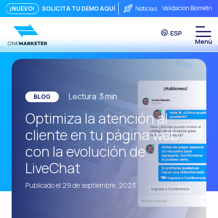
Validación Biométric
¡NUEVO!
SOLICITA TU DEMO AQUÍ
Noticias:
Puntos de Contacto: 
ESP
Seguridad, ¿Te preo
Del chat a la videoll
La conversación inmed
Integrar no es sufici
Lectura
3
min
BLOG
El ROI de una conver
Optimiza la atención al
Conversational Comme
cliente en tu página web
WhatsApp no es solo 
con la evolución de
El fin del embudo tra
LiveChat
Maximizando el ROI C
Publicado el 29 de septiembre, 2023
La fricción comercia
Funcionalidades clav