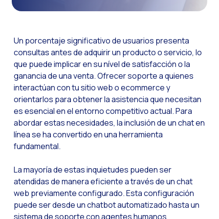
Canal de Voz OneMark
Social CX: La clave de
Un porcentaje significativo de usuarios presenta
Automatización: Cómo
consultas antes de adquirir un producto o servicio, lo
que puede implicar en su nível de satisfacción o la
Historia e impacto d
ganancia de una venta. Ofrecer soporte a quienes
La revolución de la F
interactúan con tu sitio web o ecommerce y
WhatsApp Business: L
orientarlos para obtener la asistencia que necesitan
es esencial en el entorno competitivo actual. Para
Recarting: La estrat
abordar estas necesidades, la inclusión de un chat en
Inteligencia Artificia
línea se ha convertido en una herramienta
fundamental.
Impulsa tus Canales 
OneFriday
La mayoría de estas inquietudes pueden ser
atendidas de manera eficiente a través de un chat
Seguridad en los serv
web previamente configurado. Esta configuración
Implementa WhatsApp 
puede ser desde un chatbot automatizado hasta un
sistema de soporte con agentes humanos
Conoce WhatsApp Flo