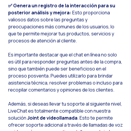
Desafíos del ecommer
✅ Genera un registro de la interacción para su
posterior análisis y mejora:
Esto proporciona
Inteligencia Artifici
valiosos datos sobre las preguntas y
Automatiza la confir
preocupaciones más comunes de los usuarios, lo
que te permite mejorar tus productos, servicios y
Optimiza tu atención
procesos de atención al cliente.
Ya puedes ofrecer re
Es importante destacar que el chat en línea no solo
Maximiza tus ventas
es útil para responder preguntas antes de la compra,
Innovando en la exp
sino que también puede ser beneficioso en el
Agiliza tus onboardi
proceso posventa. Puedes utilizarlo para brindar
asistencia técnica, resolver problemas o incluso para
Acercando a las empr
recopilar comentarios y opiniones de los clientes.
OneMarketer Busines
Además, si deseas llevar tu soporte al siguiente nivel,
Recuperando ventas 
LiveChat es totalmente compatible con nuestra
Bots, IA y ReCarting
solución
Joint de videollamada
. Esto te permite
ofrecer soporte adicional a través de llamadas de voz
Optimiza la atención 