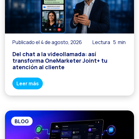
Reach & Engage + Wha
Recapitulación de lo
Social CX: La solució
Catálogo segmentado
Publicado el 4 de agosto, 2026
Lectura
5
min
Somos Business Partn
Del chat a la videollamada: así
transforma OneMarketer Joint+ tu
¿Conoces el potencia
atención al cliente
Aumentando la satisfa
Leer más
¡Prueba Gratuita! Haz
BLOG