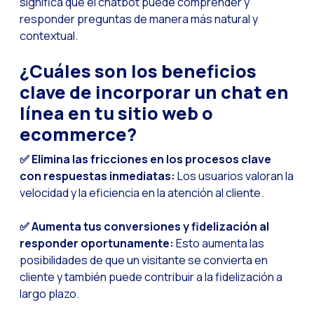
significa que el chatbot puede comprender y
La evolución del call
responder preguntas de manera más natural y
El ecosistema de Inte
contextual.
Industria Financiera:
¿Cuáles son los beneficios
Construyendo la confi
clave de incorporar un chat en
Atención al cliente: 
línea en tu sitio web o
Cómo medir el éxito 
ecommerce?
Banca 4.0: La transfo
✅ Elimina las fricciones en los procesos clave
Transforma tu negocio
con respuestas inmediatas:
Los usuarios valoran la
velocidad y la eficiencia en la atención al cliente.
Cómo digitalizar a t
Las nuevas tecnologí
✅ Aumenta tus conversiones y fidelización al
responder oportunamente:
Esto aumenta las
Los leads en la mira 
posibilidades de que un visitante se convierta en
¿Qué tan importante 
cliente y también puede contribuir a la fidelización a
largo plazo.
¿Cómo mejorar la con