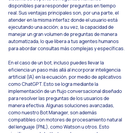
disponibles para responder preguntas en tiempo
Optimiza la interacci
real. Sus ventajas principales son, por una parte, el
atender en la misma interfaz donde el usuario está
Implementa verificac
ejecutando una acción; a su vez, la capacidad de
¿Conoces la Geoloca
manejar un gran volumen de preguntas de manera
WiReview & WhatsApp F
automatizada, lo que libera a tus agentes humanos
para abordar consultas más complejas y específicas.
La voz del cliente: e
Atención al cliente d
En el caso de un bot, incluso puedes llevar la
eficiencia un paso más allá al incorporar inteligencia
Potenciación de chatb
artificial (IA) en la ecuación, por medio de aplicativos
Evolución del e-comm
como ChatGPT. Esto se logra mediante la
implementación de un flujo conversacional diseñado
Tecnología y atención
para resolver las preguntas de los usuarios de
El impacto de la ate
manera efectiva. Algunas soluciones avanzadas,
como nuestro Bot Manager, son además
Meta AI: el asistente 
compatibles con motores de procesamiento natural
Inteligencia Artifici
del lenguaje (PNL), como Watson u otros. Esto