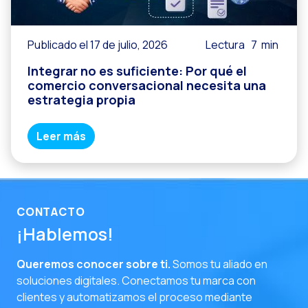
Publicado el 17 de julio, 2026
Lectura
7
min
Integrar no es suficiente: Por qué el
comercio conversacional necesita una
estrategia propia
Leer más
CONTACTO
¡Hablemos!
Queremos conocer sobre ti.
Somos tu aliado en
soluciones digitales. Conectamos tu marca con
clientes y automatizamos el proceso mediante