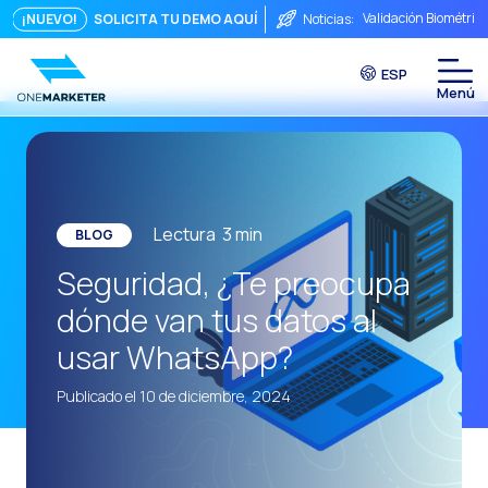
Validación Biométric
¡NUEVO!
SOLICITA TU DEMO AQUÍ
Noticias:
Puntos de Contacto: 
ESP
Seguridad, ¿Te preo
Del chat a la videoll
La conversación inmed
Integrar no es sufici
Lectura
3
min
BLOG
El ROI de una conver
Seguridad, ¿Te preocupa
Conversational Comme
dónde van tus datos al
WhatsApp no es solo 
usar WhatsApp?
El fin del embudo tra
Publicado el 10 de diciembre, 2024
Maximizando el ROI C
La fricción comercia
Funcionalidades clav