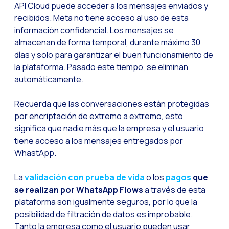
API Cloud puede acceder a los mensajes enviados y
Desafíos del ecommer
recibidos. Meta no tiene acceso al uso de esta
Inteligencia Artifici
información confidencial. Los mensajes se
Automatiza la confir
almacenan de forma temporal, durante máximo 30
días y solo para garantizar el buen funcionamiento de
Optimiza tu atención
la plataforma. Pasado este tiempo, se eliminan
Ya puedes ofrecer re
automáticamente.
Maximiza tus ventas
Recuerda que las conversaciones están protegidas
Innovando en la exp
por encriptación de extremo a extremo, esto
significa que nadie más que la empresa y el usuario
Agiliza tus onboardi
tiene acceso a los mensajes entregados por
Acercando a las empr
WhastApp.
OneMarketer Busines
La
validación con prueba de vida
o los
pagos
que
Recuperando ventas 
se realizan por WhatsApp Flows
a través de esta
plataforma son igualmente seguros, por lo que la
Bots, IA y ReCarting
posibilidad de filtración de datos es improbable.
Optimiza la atención 
Tanto la empresa como el usuario pueden usar