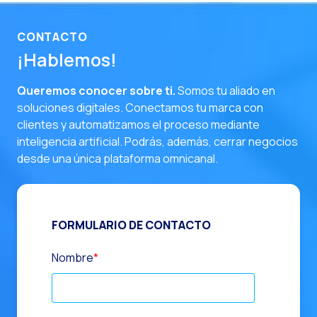
CONTACTO
¡Hablemos!
Queremos conocer sobre ti.
Somos tu aliado en
soluciones digitales. Conectamos tu marca con
clientes y automatizamos el proceso mediante
inteligencia artificial. Podrás, además, cerrar negocios
desde una única plataforma omnicanal.
FORMULARIO DE CONTACTO
Nombre
*