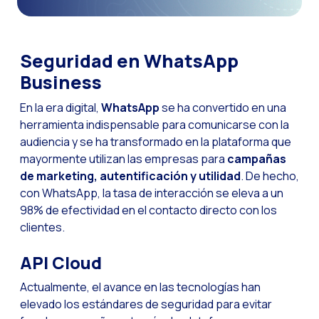
Canal de Voz OneMark
Social CX: La clave de
Seguridad en WhatsApp
Automatización: Cómo
Business
Historia e impacto d
En la era digital,
WhatsApp
se ha convertido en una
La revolución de la F
herramienta indispensable para comunicarse con la
audiencia y se ha transformado en la plataforma que
WhatsApp Business: L
mayormente utilizan las empresas para
campañas
Recarting: La estrat
de marketing, autentificación y utilidad
. De hecho,
con WhatsApp, la tasa de interacción se eleva a un
Inteligencia Artificia
98% de efectividad en el contacto directo con los
Impulsa tus Canales 
clientes.
OneFriday
API Cloud
Seguridad en los serv
Actualmente, el avance en las tecnologías han
Implementa WhatsApp 
elevado los estándares de seguridad para evitar
Conoce WhatsApp Flo