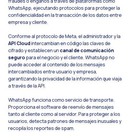
fraudes o engaños a través de plataformas como
WhatsApp, ejecutando protocolos para proteger la
Optimiza la interacci
confidencialidad en la transacción de los datos entre
Implementa verificac
empresa y cliente.
¿Conoces la Geoloca
Conforme al protocolo de Meta, el administrador y la
WiReview & WhatsApp F
API Cloud
intercambian en código las claves de
cifrado y establecen un
canal de comunicación
La voz del cliente: e
seguro
para el negocio y el cliente. WhatsApp no
Atención al cliente d
puede acceder al contenido de los mensajes
intercambiados entre usuario y empresa,
Potenciación de chatb
garantizando la privacidad de la información que viaja
Evolución del e-comm
a través de la API.
Tecnología y atención
WhatsApp funciona como servicio de transporte.
El impacto de la ate
Proporciona el software de reenvío de mensajes
Meta AI: el asistente 
tanto al cliente como al servidor. Para proteger a los
usuarios, detecta patrones de mensajes inusuales y
Inteligencia Artifici
recopila los reportes de spam.