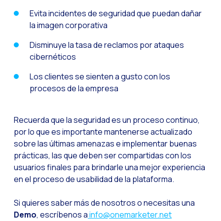
Reach & Engage + Wha
Evita incidentes de seguridad que puedan dañar
la imagen corporativa
Recapitulación de lo
Disminuye la tasa de reclamos por ataques
Social CX: La solució
cibernéticos
Catálogo segmentado
Los clientes se sienten a gusto con los
Somos Business Partn
procesos de la empresa
¿Conoces el potencia
Aumentando la satisfa
Recuerda que la seguridad es un proceso continuo,
por lo que es importante mantenerse actualizado
¡Prueba Gratuita! Haz
sobre las últimas amenazas e implementar buenas
prácticas, las que deben ser compartidas con los
usuarios finales para brindarle una mejor experiencia
en el proceso de usabilidad de la plataforma.
Si quieres saber más de nosotros o necesitas una
Demo
, escríbenos a
info@onemarketer.net