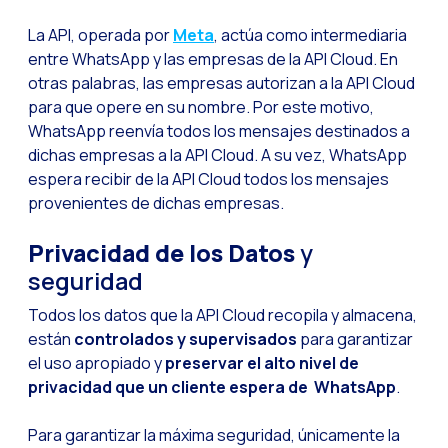
La evolución del call
La API, operada por
Meta
, actúa como intermediaria
El ecosistema de Inte
entre WhatsApp y las empresas de la API Cloud. En
Industria Financiera:
otras palabras, las empresas autorizan a la API Cloud
para que opere en su nombre. Por este motivo,
Construyendo la confi
WhatsApp reenvía todos los mensajes destinados a
Atención al cliente: 
dichas empresas a la API Cloud. A su vez, WhatsApp
espera recibir de la API Cloud todos los mensajes
Cómo medir el éxito 
provenientes de dichas empresas.
Banca 4.0: La transfo
Privacidad
de los Datos
y
Transforma tu negocio
seguridad
Cómo digitalizar a t
Todos los datos que la API Cloud recopila y almacena,
Las nuevas tecnologí
están
controlados y supervisados
para garantizar
Los leads en la mira 
el uso apropiado y
preservar el alto nivel de
privacidad que un cliente espera de WhatsApp
.
¿Qué tan importante 
¿Cómo mejorar la con
Para garantizar la máxima seguridad, únicamente la