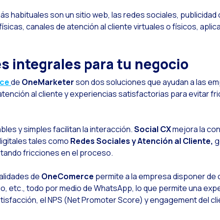
Leer noticia
a evolución del call center y la atención digital en telecomunicaciones
 habituales son un sitio web, las redes sociales, publicidad 
Leer noticia
l ecosistema de Inteligencia Artificial Generativa se fortalece: Google presenta Gemin
 físicas, canales de atención al cliente virtuales o físicos, apl
Leer noticia
ndustria Financiera: Indicadores que no puedes dejar pasar por alto
Leer noticia
onstruyendo la confianza en el canal digital para la venta de productos financieros
s integrales para tu negocio
Leer noticia
tención al cliente: Innovaciones para agilizar en pólizas y seguros
ce
de
OneMarketer
son dos soluciones que ayudan a las em
Leer noticia
ómo medir el éxito del comercio conversacional en la banca
ención al cliente y experiencias satisfactorias para evitar fr
Leer noticia
anca 4.0: La transformación digital del sector financiero
Leer noticia
ransforma tu negocio con bots conversacionales e inteligencia artificial
es y simples facilitan la interacción.
Social CX
mejora la con
Leer noticia
ómo digitalizar a tu equipo de ventas en 2024
digitales tales como
Redes Sociales y Atención al Cliente,
g
vitando fricciones en el proceso.
Leer noticia
as nuevas tecnologías como facilitadoras del customer journey
Leer noticia
os leads en la mira de Meta
nalidades de
OneComerce
permite a la empresa disponer de c
, etc., todo por medio de WhatsApp, lo que permite una expe
Leer noticia
Qué tan importante es la ciberseguridad?
tisfacción, el NPS (Net Promoter Score) y engagement del cl
Leer noticia
Cómo mejorar la contactabilidad con mis usuarios?