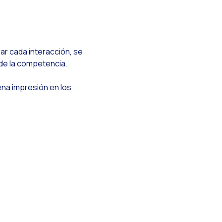
zar cada interacción, se
to WOM
 de la competencia.
na impresión en los
analidad
en WhatsApp