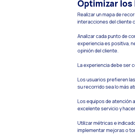
Optimizar los
D
I
Realizar un mapa de recorr
interacciones del cliente 
A
O
Analizar cada punto de con
experiencia es positiva, 
Y
opinión del cliente.
M
La experiencia debe ser c
I
A
Los usuarios prefieren la
su recorrido sea lo más at
A
O
Los equipos de atención a
excelente servicio y hacer 
R
B
Utilizar métricas e indica
implementar mejoras o tom
O