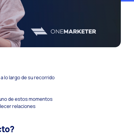
 omnicanal
 con los clientes
esita
e
 lo largo de su recorrido
da uno de estos momentos
blecer relaciones
cto?