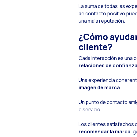
La suma de todas las expe
O
de contacto positivo puede
una mala reputación.
I
¿
¿Cómo ayudan 
W
cliente?
L
Cada interacción es una o
A
relaciones de confianz
P
Una experiencia coherente 
E
imagen de marca.
T
Un punto de contacto am
E
o servicio.
M
Los clientes satisfechos
I
recomendar la marca
, 