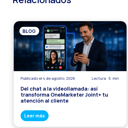
R
R
S
BLOG
C
S
¿
A
¡
Publicado el 4 de agosto, 2026
Lectura
5
min
Del chat a la videollamada: así
transforma OneMarketer Joint+ tu
atención al cliente
Leer más