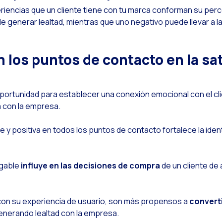
riencias que un cliente tiene con tu marca conforman su per
Leer noticia
ptimiza la interacción en redes sociales en festividades
 generar lealtad, mientras que uno negativo puede llevar a la
Leer noticia
mplementa verificación de identidad con prueba de vida en tu empresa
Leer noticia
Conoces la Geolocalización en WhatsApp?
los puntos de contacto en la sat
Leer noticia
iReview & WhatsApp Flows: La innovación para el servicio al cliente
Leer noticia
a voz del cliente: el tesoro escondido con las encuestas en WhatsApp Flows
portunidad para establecer una conexión emocional con el cl
Leer noticia
tención al cliente del futuro: herramientas multilenguajes
a
con la empresa.
Leer noticia
otenciación de chatbots con inteligencia artificial generativa
y positiva en todos los puntos de contacto fortalece la ident
Leer noticia
volución del e-commerce con inteligencia artificial generativa y WhatsApp
Leer noticia
ecnología y atención al cliente: cómo adaptarse a cada generación
igable
influye en las decisiones de compra
de un cliente de 
Leer noticia
l impacto de la atención omnicanal en el aumento de ventas
Leer noticia
eta AI: el asistente virtual del futuro ya está aquí
 con su experiencia de usuario, son más propensos a
converti
Leer noticia
nteligencia Artificial Generativa: OneMarketer Business Session
generando lealtad con la empresa.