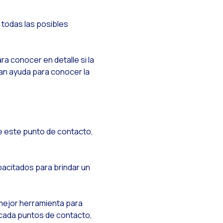
 todas las posibles
 tu negocio
ra conocer en detalle si la
ran ayuda para conocer la
e este punto de contacto,
sApp con Reach & Engage
pacitados para brindar un
harlo
a mejor herramienta para
 cada puntos de contacto,