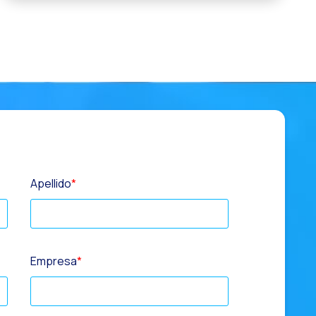
Apellido
*
Empresa
*