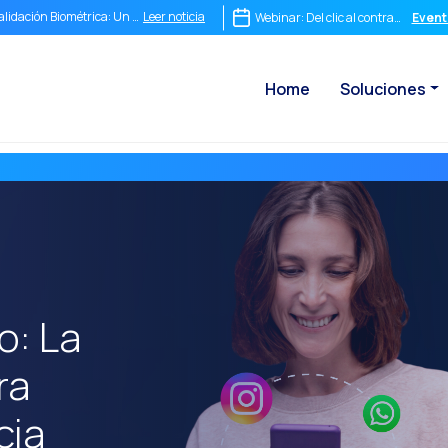
Leer noticia
alidación Biométrica: Un impacto positivo en las empresas
Webinar: Del clic al contrato: El pod
Event
Leer noticia
untos de Contacto: La fórmula secreta para crear una experiencia inolvidable
Home
Soluciones
Leer noticia
eguridad, ¿Te preocupa dónde van tus datos al usar WhatsApp?
Leer noticia
el chat a la videollamada: así transforma OneMarketer Joint+ tu atención al cliente
Leer noticia
a conversación inmediata no es opcional, es el destino de tu empresa
Leer noticia
ntegrar no es suficiente: Por qué el comercio conversacional necesita una estrategia
Leer noticia
l ROI de una conversación: cómo medir lo que realmente importa
Leer noticia
onversational Commerce Stack: qué necesita una empresa para competir en la era
Leer noticia
hatsApp no es solo un chat: es el nuevo punto de venta más poderoso del mundo
o: La
Leer noticia
l fin del embudo tradicional: por qué las empresas que siguen vendiendo en línea re
ra
Leer noticia
aximizando el ROI Conversacional: Cómo la Firma Digital Transforma la Eficiencia
Leer noticia
a fricción comercial está costando muchos clientes: cómo un sistema integral de c
cia
Leer noticia
uncionalidades clave del Canal de Voz: Optimización para una comunicación eficie