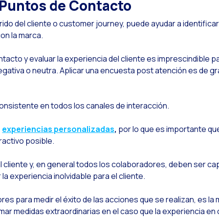
 Puntos de Contacto
Leer noticia
esafíos del ecommerce en el 2024
Leer noticia
nteligencia Artificial: Es hora de sumarse
ido del cliente o customer journey, puede ayudar a identificar
con la marca.
Leer noticia
utomatiza la confirmación de agendamiento: una solución eficiente y rentable para
Leer noticia
ptimiza tu atención al cliente con Social CX: Gestión de consultas en WhatsApp
tacto y evaluar la experiencia del cliente es imprescindible pa
negativa o neutra. Aplicar una encuesta post atención es de g
Leer noticia
a puedes ofrecer reservas o compras de servicios en WhatsApp ¿Sabes cómo?
Leer noticia
aximiza tus ventas en esta temporada navideña directamente en WhatsApp
onsistente en todos los canales de interacción.
Leer noticia
nnovando en la experiencia de cobranza y pago desde WhatsApp
Leer noticia
giliza tus onboardings digitales con WhatsApp
s
experiencias personalizadas
,
por lo que es importante qu
ractivo posible.
Leer noticia
cercando a las empresas y usuarios a través de los Templates de ‘Utility’ en What
Leer noticia
neMarketer Business Session: Unlocking Business Transformation
l cliente y, en general todos los colaboradores, deben ser ca
la experiencia inolvidable para el cliente.
Leer noticia
ecuperando ventas abandonadas: La importancia del remarketing y cómo aprovec
Leer noticia
ots, IA y ReCarting para impulsar tus conversiones
dores para medir el éxito de las acciones que se realizan, es l
ar medidas extraordinarias en el caso que la experiencia en
Leer noticia
ptimiza la atención al cliente en tu página web con la evolución de LiveChat