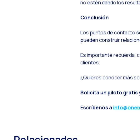
no estén dando los resul
W
S
Conclusión
L
Los puntos de contacto son
O
pueden construir relacione
I
Es importante recuerda, c
E
clientes.
A
¿Quieres conocer más sob
T
Solicita un piloto grati
A
N
Escríbenos a
info@onem
D
H
Relacionados
E