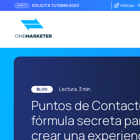
V
SOLICITA TU DEMO AQUÍ
Noticias:
¡NUEVO!
P
S
D
L
I
E
C
Lectura
3
min
BLOG
W
Puntos de Contact
E
fórmula secreta pa
M
L
crear una experien
F