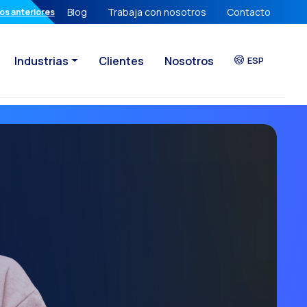
Blog
Trabaja con nosotros
Contacto
er de la Firma Digital en tus manos
os anteriores
Industrias
Clientes
Nosotros
ESP
 propia
 conversacional
cta ya perdieron
 de tu Empresa
omercio conversacional transforma tu operación B2B
nte