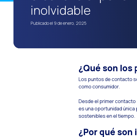
inolvidable
C
S
Publicado el 9 de enero, 2025
A
H
L
W
¿Qué son los 
R
Los puntos de contacto so
I
como consumidor.
I
Desde el primer contacto 
O
es una oportunidad única p
S
sostenibles en el tiempo.
I
¿Por qué son 
C