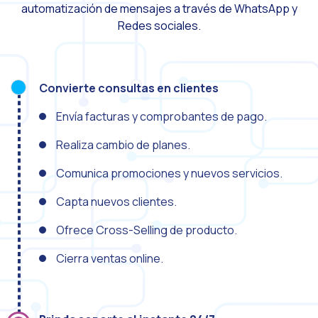
automatización de mensajes a través de WhatsApp y
Optimiza la interacci
Redes sociales.
Implementa verificac
¿Conoces la Geoloca
Convierte consultas en clientes
WiReview & WhatsApp F
Envía facturas y comprobantes de pago.
La voz del cliente: e
Realiza cambio de planes.
Atención al cliente d
Potenciación de chatb
Comunica promociones y nuevos servicios.
Evolución del e-comm
Capta nuevos clientes.
Tecnología y atención
Ofrece Cross-Selling de producto.
El impacto de la ate
Cierra ventas online.
Meta AI: el asistente 
Inteligencia Artifici