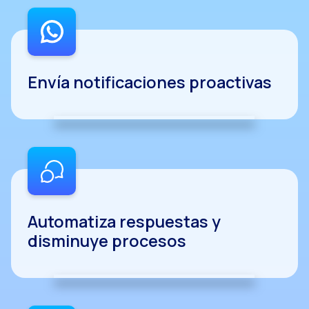
Reach & Engage + Wha
Recapitulación de lo
Social CX: La solució
Envía notificaciones proactivas
Catálogo segmentado
Somos Business Partn
¿Conoces el potencia
Aumentando la satisfa
¡Prueba Gratuita! Haz
Automatiza respuestas y
disminuye procesos