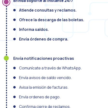
Brinda soporte al instante 24/7
La evolución del call
El ecosistema de Inte
Atiende consultas y reclamos.
Industria Financiera:
Ofrece la descarga de las boletas.
Construyendo la confi
Informa saldos.
Atención al cliente: 
Envía órdenes de compra.
Cómo medir el éxito 
Banca 4.0: La transfo
Envía notificaciones proactivas
Transforma tu negocio
Comunícate a través de WhatsApp.
Cómo digitalizar a t
Las nuevas tecnologí
Envía avisos de saldo vencido.
Los leads en la mira 
Avisa la emisión de facturas.
¿Qué tan importante 
Envía ordenes de pago.
¿Cómo mejorar la con
Confirma cierre de reclamos.