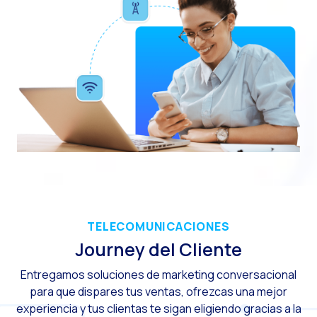
Canal de Voz OneMark
Social CX: La clave de
Automatización: Cómo
Historia e impacto d
La revolución de la F
WhatsApp Business: L
Recarting: La estrat
Inteligencia Artificia
Impulsa tus Canales 
TELECOMUNICACIONES
OneFriday
Journey del Cliente
Seguridad en los serv
Entregamos soluciones de marketing conversacional
Implementa WhatsApp 
para que dispares tus ventas, ofrezcas una mejor
experiencia y tus clientas te sigan eligiendo gracias a la
Conoce WhatsApp Flo