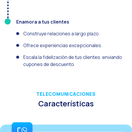
Desafíos del ecommer
Inteligencia Artifici
Enamora a tus clientes
Automatiza la confir
Construye relaciones a largo plazo.
Optimiza tu atención
Ya puedes ofrecer re
Ofrece experiencias excepcionales.
Maximiza tus ventas
Escala la fidelización de tus clientes. enviando
cupones de descuento.
Innovando en la exp
Agiliza tus onboardi
Acercando a las empr
TELECOMUNICACIONES
OneMarketer Busines
Características
Recuperando ventas 
Bots, IA y ReCarting
Optimiza la atención 