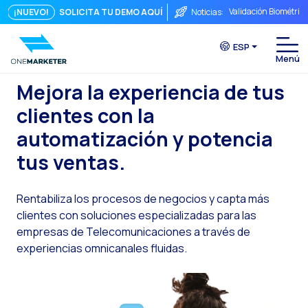
Validación Biométric
¡NUEVO!
SOLICITA TU DEMO AQUÍ
Noticias:
Puntos de Contacto: 
ESP
Seguridad, ¿Te preo
Del chat a la videoll
Mejora la experiencia de tus
clientes con la
La conversación inmed
automatización y potencia
Integrar no es sufici
tus ventas.
El ROI de una conver
Conversational Comme
Rentabiliza los procesos de negocios y capta más
WhatsApp no es solo 
clientes con soluciones especializadas para las
El fin del embudo tra
empresas de Telecomunicaciones a través de
experiencias omnicanales fluidas.
Maximizando el ROI C
La fricción comercia
Funcionalidades clav