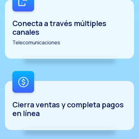
WhatsApp Flows: Nuev
Seasonalities: Pote
Conecta a través múltiples
La movilidad aplicada
canales
Optimizando las comu
Telecomunicaciones
Integración de formul
El nuevo espacio de e
Ampliando Horizontes
Trazabilidad de inter
Adelantarse a las gr
Cierra ventas y completa pagos
Notificaciones inte
en línea
Derivar los flujos a
Humanizando las inter
Estudio Clientes On