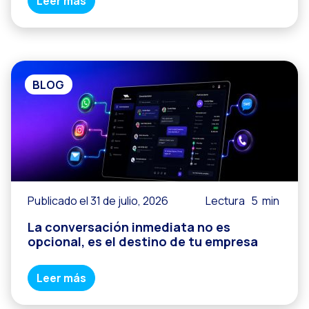
Leer más
WhatsApp Flows: Nuev
Seasonalities: Pote
La movilidad aplicada
BLOG
Optimizando las comu
Integración de formul
El nuevo espacio de e
Ampliando Horizontes
Trazabilidad de inter
Publicado el 31 de julio, 2026
Lectura
5
min
Adelantarse a las gr
La conversación inmediata no es
Notificaciones inte
opcional, es el destino de tu empresa
Derivar los flujos a
Leer más
Humanizando las inter
Estudio Clientes On