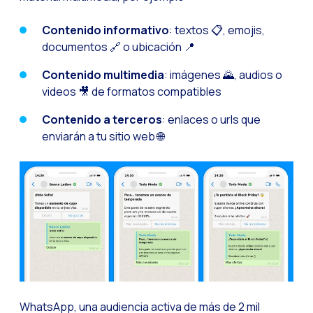
Optimiza la interacci
Contenido informativo
: textos 📋, emojis,
documentos 🔗 o ubicación 📍
Implementa verificac
¿Conoces la Geoloca
Contenido multimedia
: imágenes 🌄, audios o
videos 🎥 de formatos compatibles
WiReview & WhatsApp F
Contenido a terceros
: enlaces o urls que
La voz del cliente: e
enviarán a tu sitio web 🌐
Atención al cliente d
Potenciación de chatb
Evolución del e-comm
Tecnología y atención
El impacto de la ate
Meta AI: el asistente 
Inteligencia Artifici
WhatsApp, una audiencia activa de más de 2 mil