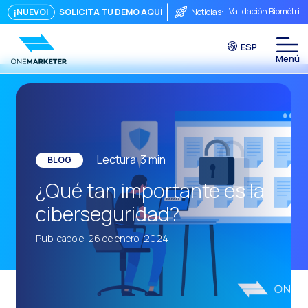
Validación Biométric
¡NUEVO!
SOLICITA TU DEMO AQUÍ
Noticias:
Puntos de Contacto: 
ESP
Seguridad, ¿Te preo
Del chat a la videoll
La conversación inmed
Integrar no es sufici
El ROI de una conver
Lectura
3
min
BLOG
Conversational Comme
¿Qué tan importante es la
WhatsApp no es solo 
ciberseguridad?
El fin del embudo tra
Publicado el 26 de enero, 2024
Maximizando el ROI C
La fricción comercia
Funcionalidades clav