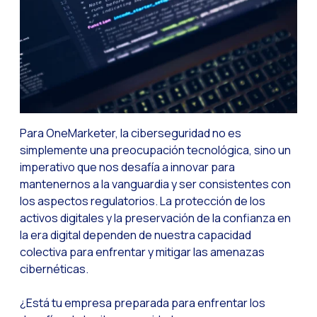
Reach & Engage + Wha
Recapitulación de lo
Social CX: La solució
Catálogo segmentado
Somos Business Partn
Para OneMarketer, la ciberseguridad no es
¿Conoces el potencia
simplemente una preocupación tecnológica, sino un
imperativo que nos desafía a innovar para
Aumentando la satisfa
mantenernos a la vanguardia y ser consistentes con
¡Prueba Gratuita! Haz
los aspectos regulatorios. La protección de los
activos digitales y la preservación de la confianza en
la era digital dependen de nuestra capacidad
colectiva para enfrentar y mitigar las amenazas
cibernéticas.
¿Está tu empresa preparada para enfrentar los