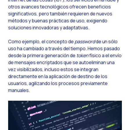
WhatsApp Flows: Nuev
otros avances tecnológicos ofrecen beneficios
significativos, pero también requieren de nuevos
Seasonalities: Pote
métodos y buenas prácticas de uso, exigiendo
La movilidad aplicada
soluciones innovadoras y adaptativas.
Optimizando las comu
Como ejemplo, el concepto de
password
de un sólo
Integración de formul
uso ha cambiado a través del tiempo. Hemos pasado
desde la primera generación de
token
físico a el envío
El nuevo espacio de e
de mensajes encriptados que se autoeliminan una
Ampliando Horizontes
vez visibilizados, incluso estos se integran
directamente en la aplicación de destino de los
Trazabilidad de inter
usuarios, agilizando los procesos previamente
Adelantarse a las gr
manuales.
Notificaciones inte
Derivar los flujos a
Humanizando las inter
Estudio Clientes On