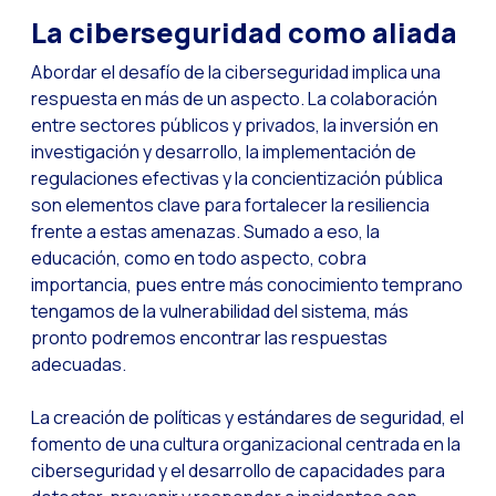
La evolución del call
La ciberseguridad como aliada
El ecosistema de Inte
Abordar el desafío de la ciberseguridad implica una
Industria Financiera:
respuesta en más de un aspecto. La colaboración
Construyendo la confi
entre sectores públicos y privados, la inversión en
investigación y desarrollo, la implementación de
Atención al cliente: 
regulaciones efectivas y la concientización pública
Cómo medir el éxito 
son elementos clave para fortalecer la resiliencia
frente a estas amenazas. Sumado a eso, la
Banca 4.0: La transfo
educación, como en todo aspecto, cobra
Transforma tu negocio
importancia, pues entre más conocimiento temprano
tengamos de la vulnerabilidad del sistema, más
Cómo digitalizar a t
pronto podremos encontrar las respuestas
Las nuevas tecnologí
adecuadas.
Los leads en la mira 
La creación de políticas y estándares de seguridad, el
¿Qué tan importante 
fomento de una cultura organizacional centrada en la
ciberseguridad y el desarrollo de capacidades para
¿Cómo mejorar la con