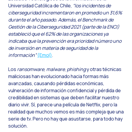
Universidad Católica de Chile,
“los incidentes de
Optimiza la interacci
ciberseguridad incrementaron en promedio un 31,6%
durante el año pasado. Además, el Benchmark de
Implementa verificac
Gestión de la Ciberseguridad 2021 (parte de la ENCI)
¿Conoces la Geoloca
estableció que el 62% de las organizaciones ya
WiReview & WhatsApp F
indicaba que la prevención era prioridad número uno
de inversión en materia de seguridad de la
La voz del cliente: e
información”
(Emol)
.
Atención al cliente d
Los
ransomware
,
malware
,
phishing
y otras técnicas
Potenciación de chatb
maliciosas han evolucionado hacia formas más
Evolución del e-comm
avanzadas, causando pérdidas económicas,
vulneración de información confidencial y pérdida de
Tecnología y atención
credibilidad en sistemas que deben facilitar nuestro
El impacto de la ate
diario vivir. Sí, parece una película de Netflix, pero la
realidad que muchos vemos es más compleja que una
Meta AI: el asistente 
serie de tv. Pero no hay que asustarse, para todo hay
Inteligencia Artifici
solución.