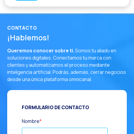
CONTACTO
¡Hablemos!
Queremos conocer sobre ti.
Somos tu aliado en
soluciones digitales. Conectamos tu marca con
clientes y automatizamos el proceso mediante
inteligencia artificial. Podrás, además, cerrar negocios
desde una única plataforma omnicanal.
FORMULARIO DE CONTACTO
Nombre
*