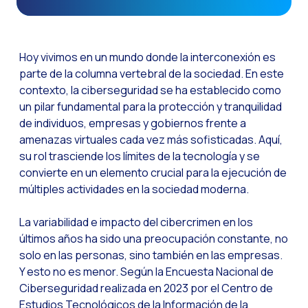
Canal de Voz OneMark
Social CX: La clave de
Hoy vivimos en un mundo donde la interconexión es
Automatización: Cómo
parte de la columna vertebral de la sociedad. En este
contexto, la ciberseguridad se ha establecido como
Historia e impacto d
un pilar fundamental para la protección y tranquilidad
La revolución de la F
de individuos, empresas y gobiernos frente a
WhatsApp Business: L
amenazas virtuales cada vez más sofisticadas. Aquí,
su rol trasciende los límites de la tecnología y se
Recarting: La estrat
convierte en un elemento crucial para la ejecución de
Inteligencia Artificia
múltiples actividades en la sociedad moderna.
Impulsa tus Canales 
La variabilidad e impacto del cibercrimen en los
OneFriday
últimos años ha sido una preocupación constante, no
solo en las personas, sino también en las empresas.
Seguridad en los serv
Y esto no es menor. Según la Encuesta Nacional de
Implementa WhatsApp 
Ciberseguridad realizada en 2023 por el Centro de
Estudios Tecnológicos de la Información de la
Conoce WhatsApp Flo