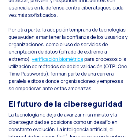
detectar, prevenir y responder a incidentes son
Desafíos del ecommer
esenciales en la defensa contra ciberataques cada
Inteligencia Artifici
vez más sofisticados.
Automatiza la confir
Por otra parte, la adopción temprana de tecnologías
Optimiza tu atención
que ayuden a mantener la confianza de los usuarios y
organizaciones, como el uso de servicios de
Ya puedes ofrecer re
encriptación de datos (cifrado de extremo a
Maximiza tus ventas
extremo),
verificación biométrica
para procesos o la
utilización de métodos de doble validación (OTP: One
Innovando en la exp
Time Passwords), forman parte de una carrera
Agiliza tus onboardi
paralela exitosa donde organizaciones y empresas
se empoderan ante estas amenazas.
Acercando a las empr
OneMarketer Busines
El futuro de la ciberseguridad
Recuperando ventas 
La tecnología no deja de avanzar ni un minuto y la
Bots, IA y ReCarting
ciberseguridad se posiciona como un desafío en
constante evolución. La inteligencia artificial, el
Optimiza la atención 
Internet de las cosas (IoT), los servicios en la nube y