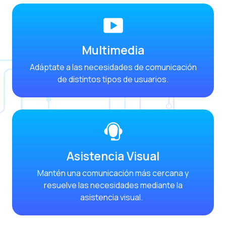
Desafíos del ecommer
Inteligencia Artifici
Automatiza la confir
Multimedia
Optimiza tu atención
Adáptate a las necesidades de comunicación
Ya puedes ofrecer re
de distintos tipos de usuarios.
Maximiza tus ventas
Innovando en la exp
Agiliza tus onboardi
Acercando a las empr
Asistencia Visual
OneMarketer Busines
Mantén una comunicación más cercana y
Recuperando ventas 
resuelve las necesidades mediante la
asistencia visual.
Bots, IA y ReCarting
Optimiza la atención 