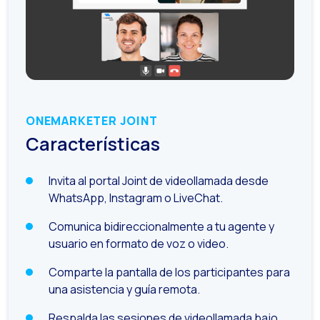
Optimiza la interacci
Implementa verificac
¿Conoces la Geoloca
WiReview & WhatsApp F
ONEMARKETER JOINT
La voz del cliente: e
Características
Atención al cliente d
Potenciación de chatb
Invita al portal Joint de videollamada desde
WhatsApp, Instagram o LiveChat.
Evolución del e-comm
Tecnología y atención
Comunica bidireccionalmente a tu agente y
usuario en formato de voz o video.
El impacto de la ate
Comparte la pantalla de los participantes para
Meta AI: el asistente 
una asistencia y guía remota.
Inteligencia Artifici
Respalda las sesiones de videollamada bajo