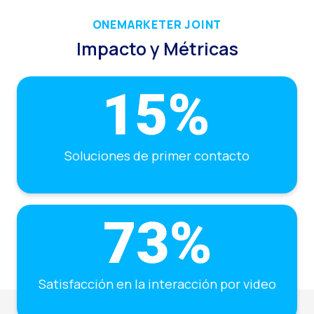
Reach & Engage + Wha
ONEMARKETER JOINT
Recapitulación de lo
Impacto y Métricas
Social CX: La solució
Catálogo segmentado
Somos Business Partn
¿Conoces el potencia
Soluciones de primer contacto
Aumentando la satisfa
¡Prueba Gratuita! Haz
Satisfacción en la interacción por video