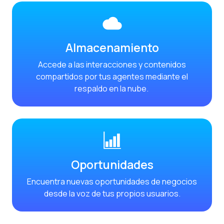
WhatsApp Flows: Nuev
Seasonalities: Pote
La movilidad aplicada
Almacenamiento
Optimizando las comu
Accede a las interacciones y contenidos
compartidos por tus agentes mediante el
Integración de formul
respaldo en la nube.
El nuevo espacio de e
Ampliando Horizontes
Trazabilidad de inter
Adelantarse a las gr
Oportunidades
Notificaciones inte
Encuentra nuevas oportunidades de negocios
Derivar los flujos a
desde la voz de tus propios usuarios.
Humanizando las inter
Estudio Clientes On