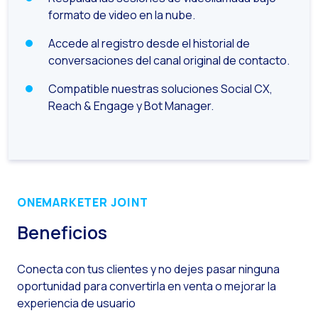
La evolución del call
formato de video en la nube.
El ecosistema de Inte
Accede al registro desde el historial de
Industria Financiera:
conversaciones del canal original de contacto.
Construyendo la confi
Compatible nuestras soluciones Social CX,
Atención al cliente: 
Reach & Engage y Bot Manager.
Cómo medir el éxito 
Banca 4.0: La transfo
Transforma tu negocio
ONEMARKETER JOINT
Cómo digitalizar a t
Las nuevas tecnologí
Beneficios
Los leads en la mira 
Conecta con tus clientes y no dejes pasar ninguna
¿Qué tan importante 
oportunidad para convertirla en venta o mejorar la
¿Cómo mejorar la con
experiencia de usuario