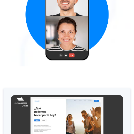
Canal de Voz OneMark
Social CX: La clave de
Automatización: Cómo
Historia e impacto d
La revolución de la F
WhatsApp Business: L
Recarting: La estrat
Inteligencia Artificia
Impulsa tus Canales 
OneFriday
Seguridad en los serv
Implementa WhatsApp 
Conoce WhatsApp Flo