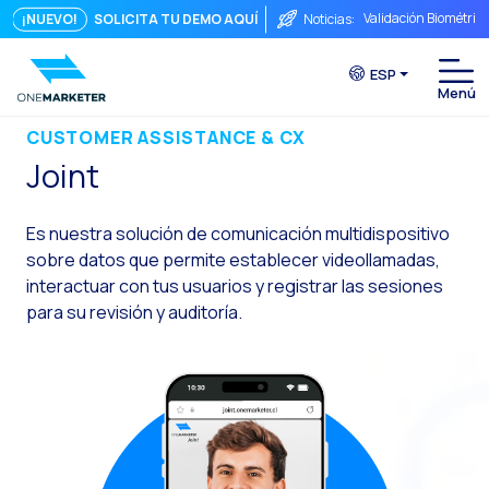
Validación Biométric
¡NUEVO!
SOLICITA TU DEMO AQUÍ
Noticias:
Puntos de Contacto: 
ESP
Seguridad, ¿Te preo
Del chat a la videoll
CUSTOMER ASSISTANCE & CX
Joint
La conversación inmed
Integrar no es sufici
Es nuestra solución de comunicación multidispositivo
El ROI de una conver
sobre datos que permite establecer videollamadas,
interactuar con tus usuarios y registrar las sesiones
Conversational Comme
para su revisión y auditoría.
WhatsApp no es solo 
El fin del embudo tra
Maximizando el ROI C
La fricción comercia
Funcionalidades clav