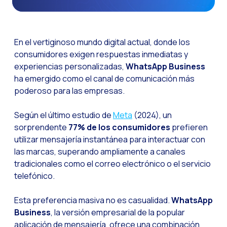
Canal de Voz OneMark
Social CX: La clave de
En el vertiginoso mundo digital actual, donde los
Automatización: Cómo
consumidores exigen respuestas inmediatas y
experiencias personalizadas,
WhatsApp Business
Historia e impacto d
ha emergido como el canal de comunicación más
La revolución de la F
poderoso para las empresas.
WhatsApp Business: L
Según el último estudio de
Meta
(2024), un
Recarting: La estrat
sorprendente
77% de los consumidores
prefieren
Inteligencia Artificia
utilizar mensajería instantánea para interactuar con
las marcas, superando ampliamente a canales
Impulsa tus Canales 
tradicionales como el correo electrónico o el servicio
OneFriday
telefónico.
Seguridad en los serv
Esta preferencia masiva no es casualidad.
WhatsApp
Implementa WhatsApp 
Business
, la versión empresarial de la popular
aplicación de mensajería, ofrece una combinación
Conoce WhatsApp Flo