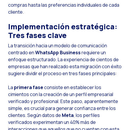
compras hasta las preferencias individuales de cada
Reach & Engage + Wha
cliente.
Recapitulación de lo
Implementación estratégica:
Social CX: La solució
Tres fases clave
Catálogo segmentado
La transición hacia un modelo de comunicación
Somos Business Partn
centrado en
WhatsApp Business
requiere un
¿Conoces el potencia
enfoque estructurado. La experiencia de cientos de
empresas que han realizado esta migración con éxito
Aumentando la satisfa
sugiere dividir el proceso en tres fases principales:
¡Prueba Gratuita! Haz
La
primera fase
consiste en establecer los
cimientos con la creación de un perfil empresarial
verificado y profesional. Este paso, aparentemente
simple, es crucial para generar confianza entre los
clientes. Según datos de
Meta
, los perfiles
verificados experimentan un 40% más de
interacciones que aquellos que no cuentan con esta