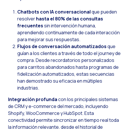
WhatsApp Flows: Nuev
Chatbots con IA conversacional
que pueden
Seasonalities: Pote
resolver
hasta el 80% de las consultas
frecuentes
sin intervención humana,
La movilidad aplicada
aprendiendo continuamente de cada interacción
Optimizando las comu
para mejorar sus respuestas.
Integración de formul
Flujos de conversación automatizados
que
guían a los clientes a través de todo el journey de
El nuevo espacio de e
compra. Desde recordatorios personalizados
Ampliando Horizontes
para carritos abandonados hasta programas de
fidelización automatizados, estas secuencias
Trazabilidad de inter
han demostrado su eficacia en múltiples
Adelantarse a las gr
industrias.
Notificaciones inte
Integración profunda
con los principales sistemas
de CRM y e-commerce del mercado, incluyendo
Derivar los flujos a
Shopify, WooCommerce y HubSpot. Esta
Humanizando las inter
conectividad permite sincronizar en tiempo real toda
Estudio Clientes On
la información relevante, desde el historial de