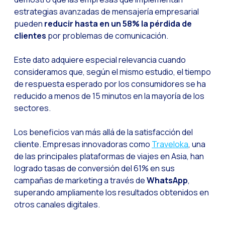
La evolución del call
estrategias avanzadas de mensajería empresarial
El ecosistema de Inte
pueden
reducir hasta en un 58% la pérdida de
clientes
por problemas de comunicación.
Industria Financiera:
Construyendo la confi
Este dato adquiere especial relevancia cuando
consideramos que, según el mismo estudio, el tiempo
Atención al cliente: 
de respuesta esperado por los consumidores se ha
Cómo medir el éxito 
reducido a menos de 15 minutos en la mayoría de los
sectores.
Banca 4.0: La transfo
Transforma tu negocio
Los beneficios van más allá de la satisfacción del
Cómo digitalizar a t
cliente. Empresas innovadoras como
Traveloka
, una
de las principales plataformas de viajes en Asia, han
Las nuevas tecnologí
logrado tasas de conversión del 61% en sus
Los leads en la mira 
campañas de marketing a través de
WhatsApp
,
superando ampliamente los resultados obtenidos en
¿Qué tan importante 
otros canales digitales.
¿Cómo mejorar la con