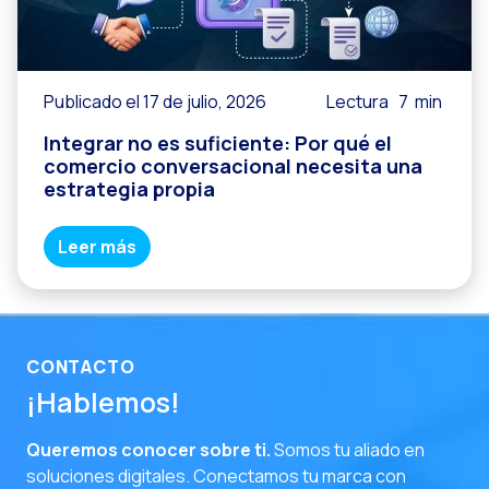
Publicado el 17 de julio, 2026
Lectura
7
min
Integrar no es suficiente: Por qué el
comercio conversacional necesita una
estrategia propia
Leer más
CONTACTO
¡Hablemos!
Queremos conocer sobre ti.
Somos tu aliado en
soluciones digitales. Conectamos tu marca con