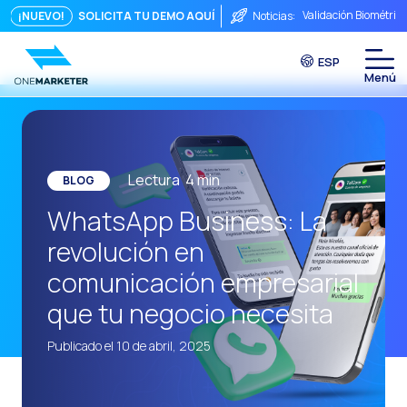
Validación Biométric
¡NUEVO!
SOLICITA TU DEMO AQUÍ
Noticias:
Puntos de Contacto: 
ESP
Seguridad, ¿Te preo
Del chat a la videoll
La conversación inmed
Integrar no es sufici
Lectura
4
min
BLOG
El ROI de una conver
WhatsApp Business: La
Conversational Comme
revolución en
WhatsApp no es solo 
comunicación empresarial
El fin del embudo tra
que tu negocio necesita
Maximizando el ROI C
Publicado el 10 de abril, 2025
La fricción comercia
Funcionalidades clav