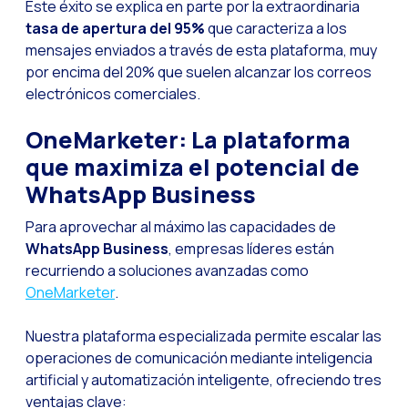
Este éxito se explica en parte por la extraordinaria
Desafíos del ecommer
tasa de apertura del 95%
que caracteriza a los
Inteligencia Artifici
mensajes enviados a través de esta plataforma, muy
por encima del 20% que suelen alcanzar los correos
Automatiza la confir
electrónicos comerciales.
Optimiza tu atención
OneMarketer: La plataforma
Ya puedes ofrecer re
que maximiza el potencial de
Maximiza tus ventas
WhatsApp Business
Innovando en la exp
Para aprovechar al máximo las capacidades de
Agiliza tus onboardi
WhatsApp Business
, empresas líderes están
Acercando a las empr
recurriendo a soluciones avanzadas como
OneMarketer
.
OneMarketer Busines
Recuperando ventas 
Nuestra plataforma especializada permite escalar las
operaciones de comunicación mediante inteligencia
Bots, IA y ReCarting
artificial y automatización inteligente, ofreciendo tres
Optimiza la atención 
ventajas clave: