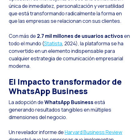
única de inmediatez, personalización y versatilidad
Optimiza la interacci
que está transformando radicalmente la forma en
que las empresas se relacionan con sus clientes.
Implementa verificac
¿Conoces la Geoloca
Con más de
2.7 mil millones de usuarios activos
en
WiReview & WhatsApp F
todo el mundo (
Statista
, 2024), la plataforma se ha
convertido en un elemento indispensable para
La voz del cliente: e
cualquier estrategia de comunicación empresarial
Atención al cliente d
moderna.
Potenciación de chatb
El Impacto transformador de
Evolución del e-comm
WhatsApp Business
Tecnología y atención
La adopción de
WhatsApp Business
está
El impacto de la ate
generando resultados tangibles en múltiples
dimensiones del negocio.
Meta AI: el asistente 
Inteligencia Artifici
Un revelador informe de
Harvard Business Review
demostró que las empresas que implementan