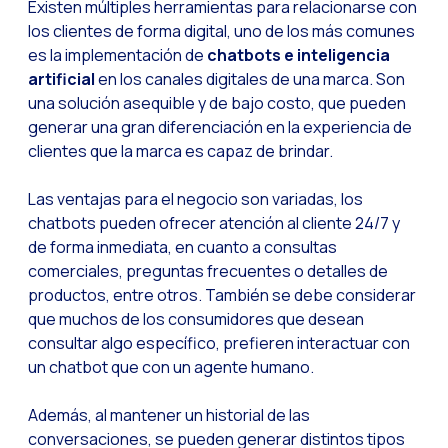
Existen múltiples herramientas para relacionarse con
Desafíos del ecommer
los clientes de forma digital, uno de los más comunes
Inteligencia Artifici
es la implementación de
chatbots e inteligencia
artificial
en los canales digitales de una marca. Son
Automatiza la confir
una solución asequible y de bajo costo, que pueden
Optimiza tu atención
generar una gran diferenciación en la experiencia de
clientes que la marca es capaz de brindar.
Ya puedes ofrecer re
Maximiza tus ventas
Las ventajas para el negocio son variadas, los
Innovando en la exp
chatbots pueden ofrecer atención al cliente 24/7 y
de forma inmediata, en cuanto a consultas
Agiliza tus onboardi
comerciales, preguntas frecuentes o detalles de
Acercando a las empr
productos, entre otros. También se debe considerar
que muchos de los consumidores que desean
OneMarketer Busines
consultar algo específico, prefieren interactuar con
Recuperando ventas 
un chatbot que con un agente humano.
Bots, IA y ReCarting
Además, al mantener un historial de las
Optimiza la atención 
conversaciones, se pueden generar distintos tipos