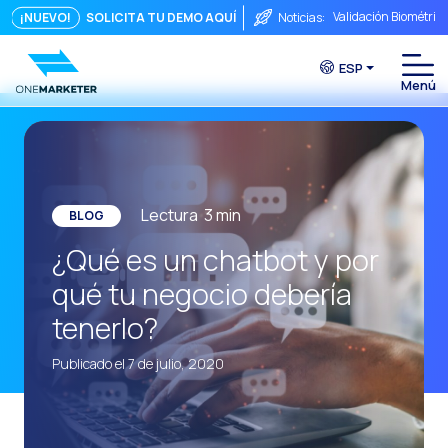
Validación Biométric
¡NUEVO!
SOLICITA TU DEMO AQUÍ
Noticias:
Puntos de Contacto: 
ESP
Seguridad, ¿Te preo
Del chat a la videoll
La conversación inmed
Integrar no es sufici
Lectura
3
min
BLOG
El ROI de una conver
¿Qué es un chatbot y por
Conversational Comme
qué tu negocio debería
WhatsApp no es solo 
tenerlo?
El fin del embudo tra
Publicado el 7 de julio, 2020
Maximizando el ROI C
La fricción comercia
Funcionalidades clav