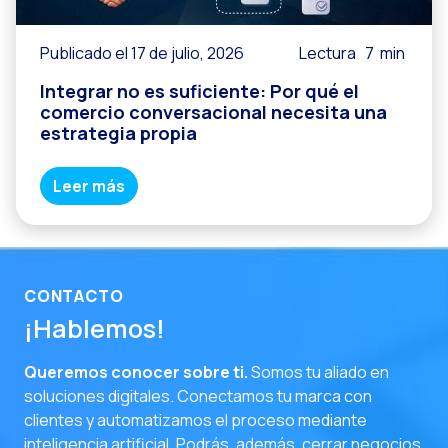
Publicado el 17 de julio, 2026
Lectura
7
min
Integrar no es suficiente: Por qué el
comercio conversacional necesita una
estrategia propia
Leer más
CONTACTO
¡Hablemos!
Queremos conocer sobre ti.
Somos tu aliado en
soluciones digitales. Conectamos tu marca con
clientes y automatizamos el proceso mediante
inteligencia artificial. Podrás, además, cerrar negocios