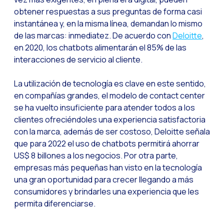
La evolución del call
obtener respuestas a sus preguntas de forma casi
El ecosistema de Inte
instantánea y, en la misma línea, demandan lo mismo
de las marcas: inmediatez. De acuerdo con
Deloitte
,
Industria Financiera:
en 2020, los chatbots alimentarán el 85% de las
Construyendo la confi
interacciones de servicio al cliente.
Atención al cliente: 
La utilización de tecnología es clave en este sentido,
Cómo medir el éxito 
en compañías grandes, el modelo de contact center
se ha vuelto insuficiente para atender todos a los
Banca 4.0: La transfo
clientes ofreciéndoles una experiencia satisfactoria
Transforma tu negocio
con la marca, además de ser costoso, Deloitte señala
Cómo digitalizar a t
que para 2022 el uso de chatbots permitirá ahorrar
US$ 8 billones a los negocios. Por otra parte,
Las nuevas tecnologí
empresas más pequeñas han visto en la tecnología
Los leads en la mira 
una gran oportunidad para crecer llegando a más
consumidores y brindarles una experiencia que les
¿Qué tan importante 
permita diferenciarse.
¿Cómo mejorar la con