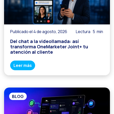
Reach & Engage + Wha
Recapitulación de lo
Social CX: La solució
Publicado el 4 de agosto, 2026
Lectura
5
min
Catálogo segmentado
Del chat a la videollamada: así
Somos Business Partn
transforma OneMarketer Joint+ tu
¿Conoces el potencia
atención al cliente
Aumentando la satisfa
Leer más
¡Prueba Gratuita! Haz
BLOG