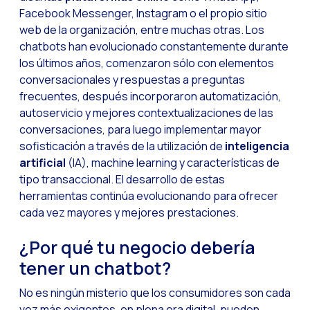
Facebook Messenger, Instagram o el propio sitio
Optimiza la interacci
web de la organización, entre muchas otras. Los
chatbots han evolucionado constantemente durante
Implementa verificac
los últimos años, comenzaron sólo con elementos
¿Conoces la Geoloca
conversacionales y respuestas a preguntas
WiReview & WhatsApp F
frecuentes, después incorporaron automatización,
autoservicio y mejores contextualizaciones de las
La voz del cliente: e
conversaciones, para luego implementar mayor
Atención al cliente d
sofisticación a través de la utilización de
inteligencia
artificial
(IA), machine learning y características de
Potenciación de chatb
tipo transaccional. El desarrollo de estas
Evolución del e-comm
herramientas continúa evolucionando para ofrecer
cada vez mayores y mejores prestaciones.
Tecnología y atención
El impacto de la ate
¿Por qué tu negocio debería
tener un chatbot?
Meta AI: el asistente 
Inteligencia Artifici
No es ningún misterio que los consumidores son cada
vez más exigentes, en plena era digital, pueden