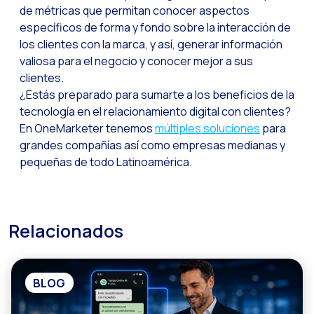
de métricas que permitan conocer aspectos
WhatsApp Flows: Nuev
específicos de forma y fondo sobre la interacción de
Seasonalities: Pote
los clientes con la marca, y así, generar información
valiosa para el negocio y conocer mejor a sus
La movilidad aplicada
clientes.
Optimizando las comu
¿Estás preparado para sumarte a los beneficios de la
tecnología en el relacionamiento digital con clientes?
Integración de formul
En OneMarketer tenemos
múltiples soluciones
para
El nuevo espacio de e
grandes compañías así como empresas medianas y
Ampliando Horizontes
pequeñas de todo Latinoamérica.
Trazabilidad de inter
Adelantarse a las gr
Relacionados
Notificaciones inte
Derivar los flujos a
BLOG
Humanizando las inter
Estudio Clientes On