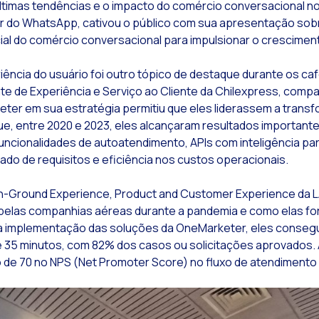
ltimas tendências e o impacto do comércio conversacional n
r do WhatsApp, cativou o público com sua apresentação sob
Leer noticia
nteligência Artificial Generativa: Sessão de Negócios da OneMarketer
ial do comércio conversacional para impulsionar o crescimen
Leer noticia
 ecossistema de Inteligência Artificial Generativa se fortalece: O Google apresenta o
Leer noticia
etor financeiro: Indicadores que não podem faltar
ência do usuário foi outro tópico de destaque durante os ca
e de Experiência e Serviço ao Cliente da Chilexpress, compa
Leer noticia
erando maior credibilidade no canal digital na venda de produtos financeiros
ter em sua estratégia permitiu que eles liderassem a trans
Leer noticia
tendimento ao cliente: Inovações para simplificar as apólices e os seguros
que, entre 2020 e 2023, eles alcançaram resultados importante
uncionalidades de autoatendimento, APIs com inteligência par
Leer noticia
Comércio conversacional: Medindo o sucesso no setor bancário
do de requisitos e eficiência nos custos operacionais.
Leer noticia
anca 4.0: A transformação digital do setor financeiro
n-Ground Experience, Product and Customer Experience da LA
Leer noticia
ransformando seus negócios com bots de conversação e inteligência artificial
pelas companhias aéreas durante a pandemia e como elas fo
Leer noticia
Como digitalizar sua equipe de vendas em 2024
 implementação das soluções da OneMarketer, eles consegu
 35 minutos, com 82% dos casos ou solicitações aprovados. 
Leer noticia
ovas tecnologias como facilitadoras da jornada do cliente
de 70 no NPS (Net Promoter Score) no fluxo de atendimento a
Leer noticia
Leads na mira da Meta
Leer noticia
ual é a importância da segurança cibernética?