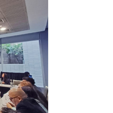
ra sua empresa
tsApp
como?
ach & Engage.
tá-lo