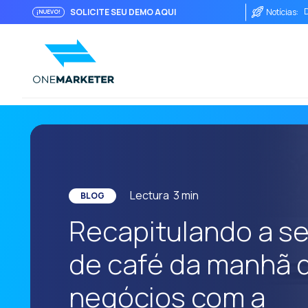
SOLICITE SEU DEMO AQUI
Notícias:
¡NUEVO!
A
I
O
Lectura
3
min
BLOG
Recapitulando a s
de café da manhã 
negócios com a
C