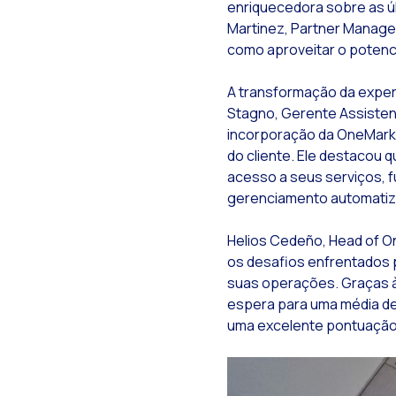
enriquecedora sobre as ú
Martinez, Partner Manage
I
como aproveitar o potenc
O
S
A transformação da experi
Stagno, Gerente Assistent
G
incorporação da OneMarke
A
do cliente. Ele destacou 
acesso a seus serviços, f
gerenciamento automatiza
B
Helios Cedeño, Head of O
T
os desafios enfrentados 
suas operações. Graças à
espera para uma média de
N
uma excelente pontuação 
Q