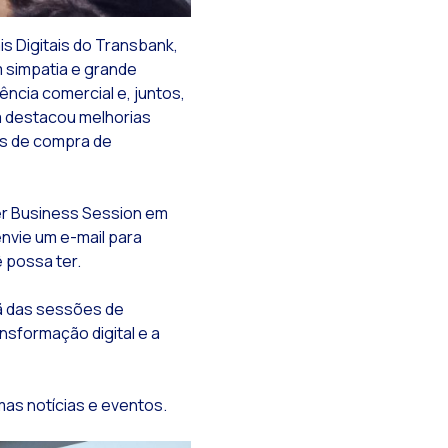
s Digitais do Transbank,
 simpatia e grande
ncia comercial e, juntos,
 destacou melhorias
os de compra de
.
er Business Session em
envie um e-mail para
esa
 possa ter.
 WhatsApp
ã das sessões de
ões
sformação digital e a
mas notícias e eventos.
onando o comércio conversacional