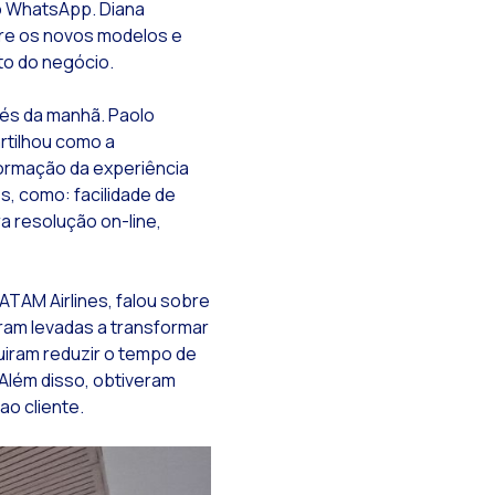
o WhatsApp. Diana
re os novos modelos e
to do negócio.
 Gemini
fés da manhã. Paolo
rtilhou como a
formação da experiência
s, como: facilidade de
a resolução on-line,
TAM Airlines, falou sobre
ram levadas a transformar
iram reduzir o tempo de
Além disso, obtiveram
o cliente.