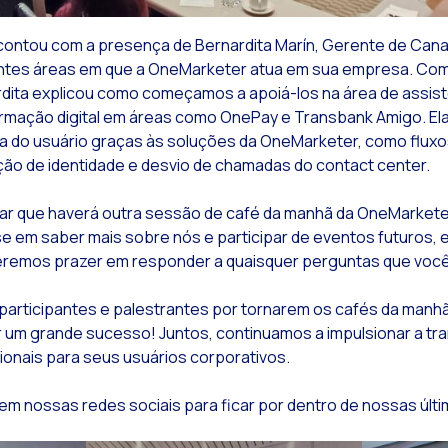
Leer noticia
timize o atendimento ao cliente em seu site com a evolução do LiveChat
contou com a presença de Bernardita Marín, Gerente de Canai
Leer noticia
Fluxos do WhatsApp: Novos recursos para melhorar a experiência do usuário
ntes áreas em que a OneMarketer atua em sua empresa. Com
Leer noticia
Seasonalities: potencializando suas campanhas do Facebook Ads com o WhatsApp
rdita explicou como começamos a apoiá-los na área de assistê
Leer noticia
obilidade aplicada à operação do contact center: Social CX App
mação digital em áreas como OnePay e Transbank Amigo. Ela
ia do usuário graças às soluções da OneMarketer, como flux
Leer noticia
 novo ponto de encontro entre a empresa e seus clientes
ão de identidade e desvio de chamadas do contact center.
Leer noticia
Expandindo os horizontes da comunicação: O poder da videochamada no omnicanal
ar que haverá outra sessão de café da manhã da OneMarket
Leer noticia
astreabilidade da interação: o poder de conhecer seus usuários
se em saber mais sobre nós e participar de eventos futuros, 
Leer noticia
Estar à frente das grandes sazonalidades comerciais é fundamental para sua empr
remos prazer em responder a quaisquer perguntas que você
Leer noticia
Notificações interativas: impulsionando sua campanha e promoções pós-venda no
articipantes e palestrantes por tornarem os cafés da manh
Leer noticia
ornar os fluxos automatizados mais flexíveis é uma oportunidade em suas interaç
um grande sucesso! Juntos, continuamos a impulsionar a tran
ionais para seus usuários corporativos.
Leer noticia
umanização das interações com bots: chave para o sucesso na era digital
Leer noticia
Pesquisa de clientes da OneMarketer 2022
m nossas redes sociais para ficar por dentro de nossas últi
Leer noticia
Recapitulando a sessão de café da manhã de negócios com a OneMarketer: Impulsi