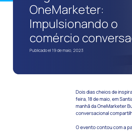
OneMarketer:
C
S
Impulsionando o
comércio conversa
Publicado el 19 de maio, 2023
I
Dois dias cheios de inspir
feira, 18 de maio, em Sant
manhã da OneMarketer Bus
conversacional compartil
T
O evento contou com a pa
E