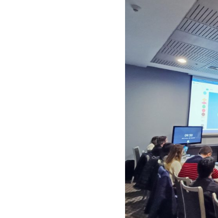
D
I
G
A