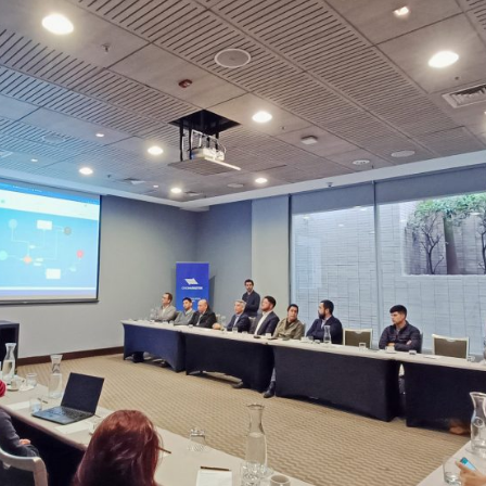
Leer noticia
Como melhorar a taxa de contatos com seus consumidores?
Leer noticia
esafios para o comércio eletrônico em 2024
Leer noticia
nteligência Artificial: essa é a hora de aderir
Leer noticia
Automatize a confirmação de agendamento: uma solução eficiente e econômica pa
Leer noticia
erenciamento interativo com o Social CX: Aproveite os recursos adicionais do Wha
Leer noticia
gora você pode oferecer reservas ou compras de serviços no WhatsApp. Você sabe 
Leer noticia
Maximize suas vendas nesta temporada de festas diretamente no WhatsApp
Leer noticia
Inovando a experiência de cobrança e pagamento do WhatsApp
Leer noticia
Simplifique os onboardings com o WhatsAppSimplifique os onboardings
Leer noticia
Aproximar empresas e usuários por meio de modelos ‘Utility’ no WhatsApp com o Re
Leer noticia
OneMarketer Business Session: Unlocking Business Transformation
Leer noticia
Recuperação de vendas abandonadas: A importância do remarketing e como aprovei
Leer noticia
Bots, IA e ReCarting para aumentar suas conversões