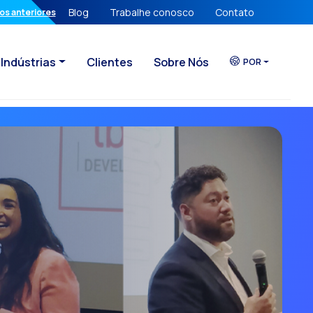
Blog
Trabalhe conosco
Contato
ao cliente
Verificação de Identidade & UX
os anteriores
Indústrias
Clientes
Sobre Nós
ia própria
POR
conversacional
eta já perderam
ncia da sua Empresa
B2B
cativo para Negócios
nacionais.
te
o cliente?