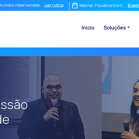
Leer noticia
Do chat à videochamada: assim o OneMarketer Joint+ transforma o seu atendimento 
Webinar: Fraude na Era Digital: IA, 
Event
Leer noticia
 conversa imediata não é opcional, é o destino da sua empresa
Inicio
Soluções
Leer noticia
ntegrar não é suficiente: Por que o comércio conversacional precisa de uma estratég
Leer noticia
O ROI de uma conversa: como medir o que realmente importa
Leer noticia
Conversational Commerce Stack: o que uma empresa precisa para competir na era 
Leer noticia
WhatsApp não é apenas um chat: é o novo ponto de venda mais poderoso do mundo
Leer noticia
 fim do funil tradicional: por que as empresas que continuam vendendo em linha r
Leer noticia
Maximizando o ROI Conversacional: Como a Assinatura Digital Transforma a Eficiê
Leer noticia
Como um sistema integrado de comércio conversacional transforma sua operação 
essão
Leer noticia
Da Conversa à Conversão: OneMarketer Impulsiona o WhatsApp como um Super Apli
de
Leer noticia
Comércio Conversacional Made in Chile: OneMarketer conquistando mercados inter
Leer noticia
Funcionalidades-chave do Canal de Voz: Otimização para uma comunicação eficien
Leer noticia
omo a Inteligência Artificial (IA) no WhatsApp está revolucionando o atendimento a