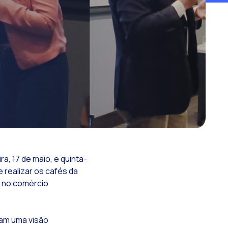
gia omnichannel.
isa
a, 17 de maio, e quinta-
 realizar os cafés da
ows
l no comércio
ram uma visão