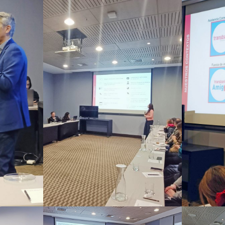
Leer noticia
X social: A solução multicanal para expandir e melhorar o atendimento ao cliente
Leer noticia
​​Catálogo segmentado de vários produtos no WhatsApp
Leer noticia
OneCommerce, seu e-commerce no WhatsApp. Caso de sucesso: L’Oréal
Leer noticia
omos Business Partner do Google e estas são nossas soluções
Leer noticia
Você conhece o potencial do ChatGPT para seu Comércio Conversacional?
Leer noticia
umentando a satisfação e lealdade do cliente
Leer noticia
Validação biométrica: Um impacto positivo nas empresas