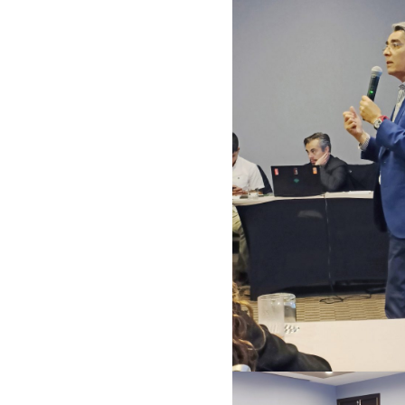
C
S
A