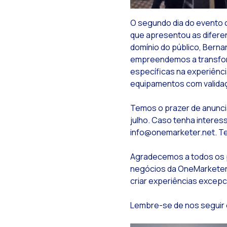
O
O segundo dia do evento 
que apresentou as difere
domínio do público, Berna
M
empreendemos a transfor
específicas na experiênc
O
equipamentos com validaç
Temos o prazer de anunci
R
julho. Caso tenha interes
info@onemarketer.net. Te
Agradecemos a todos os p
T
negócios da OneMarketer 
criar experiências excepc
H
Lembre-se de nos seguir e