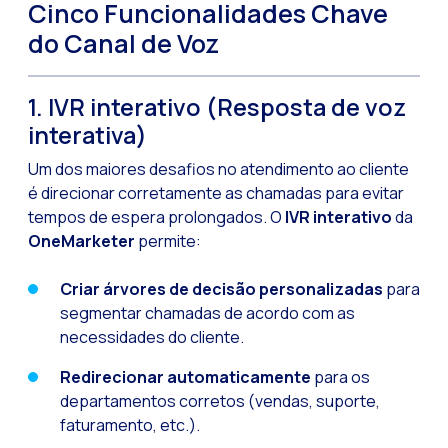
Leads na mira da M
Cinco Funcionalidades Chave
do Canal de Voz
Qual é a importânci
Como melhorar a ta
1. IVR interativo (Resposta de voz
Desafios para o com
interativa)
Inteligência Artifici
Um dos maiores desafios no atendimento ao cliente
Automatize a confi
é direcionar corretamente as chamadas para evitar
Gerenciamento inter
tempos de espera prolongados. O
IVR interativo
da
OneMarketer
permite:
Agora você pode ofe
Maximize suas vend
Criar árvores de decisão personalizadas
para
segmentar chamadas de acordo com as
Inovando a experiê
necessidades do cliente.
Simplifique os onb
Redirecionar automaticamente
para os
Aproximar empresas 
departamentos corretos (vendas, suporte,
faturamento, etc.).
OneMarketer Busine