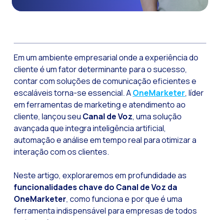
Funcionalidades-ch
Como a Inteligência
Canal de Voz OneMar
Em um ambiente empresarial onde a experiência do
Social CX: A chave 
cliente é um fator determinante para o sucesso,
contar com soluções de comunicação eficientes e
Automação: Como re
escaláveis torna-se essencial. A
OneMarketer
, líder
História e impacto
em ferramentas de marketing e atendimento ao
WhatsApp Business:
cliente, lançou seu
Canal de Voz
, uma solução
avançada que integra inteligência artificial,
Recarting: A estra
automação e análise em tempo real para otimizar a
Segurança no Atend
interação com os clientes.
Implemente o WhatsA
Neste artigo, exploraremos em profundidade as
Conheça o WhatsApp
funcionalidades chave do Canal de Voz da
OneMarketer
, como funciona e por que é uma
A voz do cliente: D
ferramenta indispensável para empresas de todos
Atendimento ao Clie