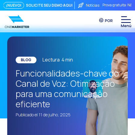
Prova gratuita: Não
¡NUEVO!
SOLICITE SEU DEMO AQUI
Notícias:
Touchpoints: A fórm
POR
Do chat à videocha
A conversa imediata
Integrar não é sufi
O ROI de uma conve
Lectura
4
min
BLOG
Conversational Com
Funcionalidades-chave do
WhatsApp não é ape
Canal de Voz: Otimização
O fim do funil trad
para uma comunicação
Maximizando o ROI 
eficiente
Como um sistema in
Publicado el 11 de julho, 2025
Da Conversa à Conv
Comércio Conversac