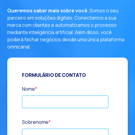
Queremos saber mais sobre você.
Somos o seu
parceiro em soluções digitais. Conectamos a sua
marca com clientes e automatizamos o processo
mediante inteligência artificial. Além disso, você
poderá fechar negócios desde uma única plataforma
omnicanal.
FORMULÁRIO DE CONTATO
Nome
*
Sobrenome
*