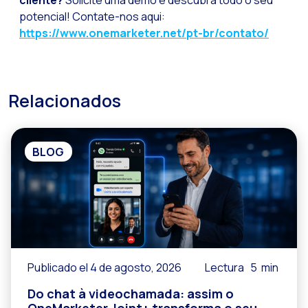
cliente?
Solicite uma demo e descubra todo o seu
potencial! Contate-nos aqui:
https://www.onemarketer.net/pt-br/contato/
Relacionados
BLOG
Publicado el 4 de agosto, 2026
Lectura
5
min
Do chat à videochamada: assim o