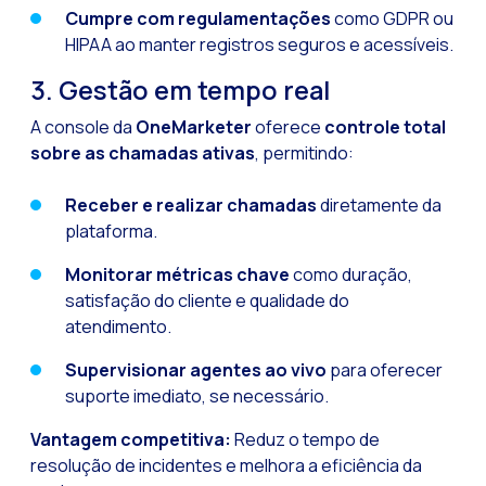
Cumpre com regulamentações
como GDPR ou
Pesquisa de client
HIPAA ao manter registros seguros e acessíveis.
Recapitulando a se
3. Gestão em tempo real
CX social: A soluçã
A console da
OneMarketer
oferece
controle total
​​Catálogo segment
sobre as chamadas ativas
, permitindo:
OneCommerce, seu e
Receber e realizar chamadas
diretamente da
Somos Business Part
plataforma.
Você conhece o pot
Monitorar métricas chave
como duração,
Aumentando a satisf
satisfação do cliente e qualidade do
Validação biométric
atendimento.
Supervisionar agentes ao vivo
para oferecer
suporte imediato, se necessário.
Vantagem competitiva:
Reduz o tempo de
resolução de incidentes e melhora a eficiência da