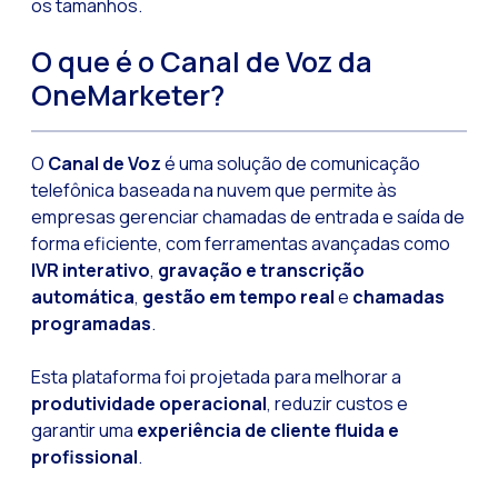
os tamanhos.
Tecnologia e atendi
O que é o Canal de Voz da
Evolução do comérci
OneMarketer?
Inteligência Artifi
O ecossistema de Int
O
Canal de Voz
é uma solução de comunicação
telefônica baseada na nuvem que permite às
Setor financeiro: I
empresas gerenciar chamadas de entrada e saída de
Gerando maior credi
forma eficiente, com ferramentas avançadas como
IVR interativo
,
gravação e transcrição
Atendimento ao clien
automática
,
gestão em tempo real
e
chamadas
Comércio conversaci
programadas
.
Banca 4.0: A transf
Esta plataforma foi projetada para melhorar a
Transformando seus 
produtividade operacional
, reduzir custos e
Como digitalizar s
garantir uma
experiência de cliente fluida e
profissional
.
Novas tecnologias c