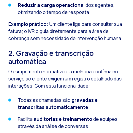
Recuperação de ven
Reduzir a carga operacional
dos agentes,
otimizando o tempo de resposta.
Bots, IA e ReCartin
Exemplo prático:
Um cliente liga para consultar sua
Otimize o atendimen
fatura; o IVR o guia diretamente para a área de
Fluxos do WhatsApp:
cobrança sem necessidade de intervenção humana.
Seasonalities: pot
2. Gravação e transcrição
Mobilidade aplicada
automática
O novo ponto de enc
O cumprimento normativo e a melhoria contínua no
Expandindo os hori
serviço ao cliente exigem um registro detalhado das
interações. Com esta funcionalidade:
Rastreabilidade da 
Estar à frente das
Todas as chamadas são
gravadas e
transcritas automaticamente
.
Notificações inter
Tornar os fluxos au
Facilita
auditorias e treinamento
de equipes
através da análise de conversas.
Humanização das int