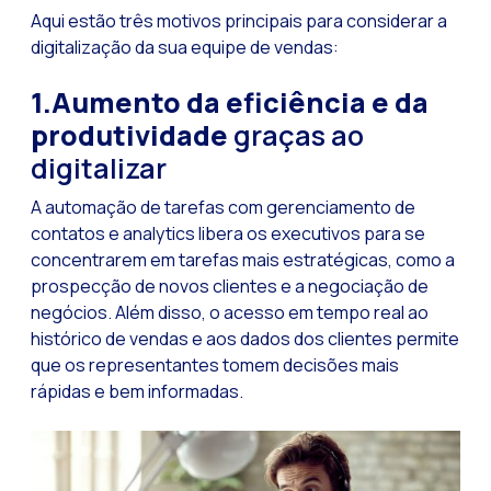
Aqui estão três motivos principais para considerar a
Tecnologia e atendi
digitalização da sua equipe de vendas:
Evolução do comérci
1.Aumento da eficiência e da
Inteligência Artifi
produtividade
graças ao
O ecossistema de Int
digitalizar
Setor financeiro: I
A automação de tarefas com gerenciamento de
Gerando maior credi
contatos e analytics libera os executivos para se
concentrarem em tarefas mais estratégicas, como a
Atendimento ao clien
prospecção de novos clientes e a negociação de
Comércio conversaci
negócios. Além disso, o acesso em tempo real ao
histórico de vendas e aos dados dos clientes permite
Banca 4.0: A transf
que os representantes tomem decisões mais
Transformando seus 
rápidas e bem informadas.
Como digitalizar s
Novas tecnologias c