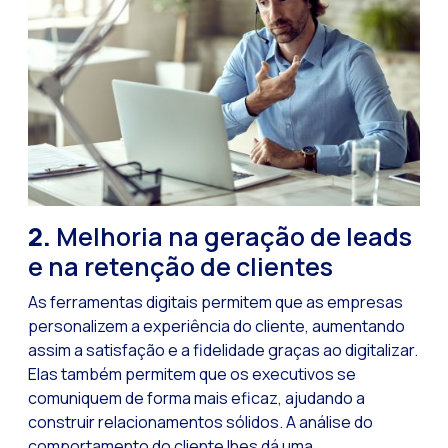
Leads na mira da M
Qual é a importânci
Como melhorar a ta
Desafios para o com
Inteligência Artifici
Automatize a confi
Gerenciamento inter
2.
Melhoria na geração de leads
Agora você pode ofe
e na retenção de clientes
Maximize suas vend
As ferramentas digitais permitem que as empresas
Inovando a experiê
personalizem a experiência do cliente, aumentando
assim a satisfação e a fidelidade graças ao digitalizar.
Simplifique os onb
Elas também permitem que os executivos se
Aproximar empresas 
comuniquem de forma mais eficaz, ajudando a
construir relacionamentos sólidos. A análise do
OneMarketer Busine
comportamento do cliente lhes dá uma