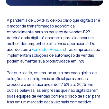
Funcionalidades-ch
Como a Inteligência
A pandemia de Covid-19 deixou claro que digitalizar é
Canal de Voz OneMar
o motor de transformação econômica,
especialmente para as equipes de vendas B2B.
Social CX: A chave 
Aderir à onda digital é essencial para alcançar um
Automação: Como re
melhor desempenho e eficiência operacional! De
História e impacto
acordo com a
Forrester Research,
as empresas que
implementam soluções de automação de vendas
WhatsApp Business:
podem aumentar sua produtividade em 14%.
Recarting: A estra
Por outro lado, estima-se que o mercado global de
Segurança no Atend
soluções de inteligência artificial para vendas
Implemente o WhatsA
crescerá a uma taxa anual de 17,5% até 2025. Em
outras palavras, as empresas que não digitalizarem
Conheça o WhatsApp
suas equipes de vendas correm o risco de ficar para
A voz do cliente: D
trás em um mercado cada vez mais competitivo.
Atendimento ao Clie