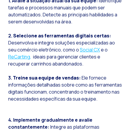
1. Avalie a situação atual da sua equipe:
Identifique
Pesquisa de client
tarefas e processos manuais que podem ser
automatizados. Detecte as principais habilidades a
Recapitulando a se
serem desenvolvidas na área.
CX social: A soluçã
2.
Selecione as ferramentas digitais certas:
​​Catálogo segment
Desenvolva e integre soluções especializadas ao
OneCommerce, seu e
seu comércio eletrônico, como o
Social CX
e o
ReCarting,
ideais para gerenciar clientes e
Somos Business Part
recuperar carrinhos abandonados.
Você conhece o pot
Aumentando a satisf
3.
Treine sua equipe de vendas:
Ele fornece
informações detalhadas sobre como as ferramentas
Validação biométric
digitais funcionam, concentrando o treinamento nas
necessidades específicas da sua equipe.
4.
Implemente gradualmente e avalie
constantemente:
Integre as plataformas