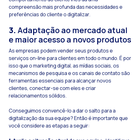
Recuperação de ven
compreensão mais profunda das necessidades e
preferências do cliente o digitalizar.
Bots, IA e ReCartin
Otimize o atendimen
3.
Adaptação ao mercado atual
Fluxos do WhatsApp:
e maior acesso a novos produtos
Seasonalities: pot
As empresas podem vender seus produtos e
serviços on-line para clientes em todo o mundo. É por
Mobilidade aplicada
isso que o marketing digital, as mídias sociais, os
O novo ponto de enc
mecanismos de pesquisa e os canais de contato são
Expandindo os hori
ferramentas essenciais para alcançar novos
clientes, conectar-se com eles e criar
Rastreabilidade da 
relacionamentos sólidos.
Estar à frente das
Conseguimos convencê-lo a dar o salto para a
Notificações inter
digitalização da sua equipe? Então é importante que
Tornar os fluxos au
você considere as etapas a seguir:
Humanização das int