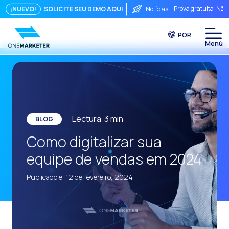
Prova gratuita: Não
¡NUEVO!
SOLICITE SEU DEMO AQUI
Notícias:
Touchpoints: A fórm
POR
Do chat à videocha
A conversa imediata
Integrar não é sufi
O ROI de uma conve
Conversational Com
Lectura
3
min
BLOG
WhatsApp não é ape
Como digitalizar sua
O fim do funil trad
equipe de vendas em 2024
Maximizando o ROI 
Publicado el 12 de fevereiro, 2024
Como um sistema in
Da Conversa à Conv
Comércio Conversac