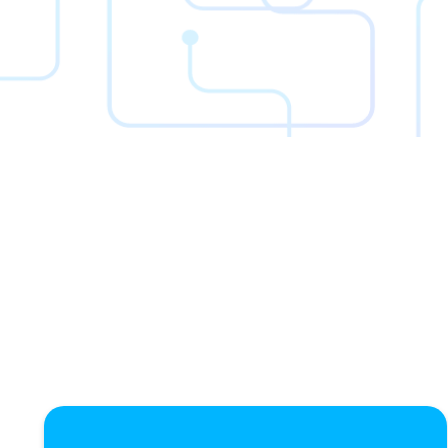
C
S
A