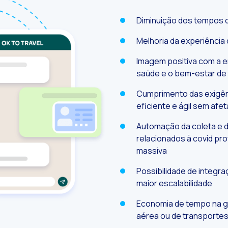
Leer noticia
ecnologia e atendimento ao cliente: como se adaptar a cada geração
Diminuição dos tempos 
Leer noticia
volução do comércio eletrônico com inteligência artificial generativa e WhatsApp
Melhoria da experiência
Leer noticia
nteligência Artificial Generativa: Sessão de Negócios da OneMarketer
Imagem positiva com a e
Leer noticia
 ecossistema de Inteligência Artificial Generativa se fortalece: O Google apresenta o
saúde e o bem-estar de
Leer noticia
etor financeiro: Indicadores que não podem faltar
Cumprimento das exigênc
Leer noticia
eficiente e ágil sem afe
erando maior credibilidade no canal digital na venda de produtos financeiros
Leer noticia
tendimento ao cliente: Inovações para simplificar as apólices e os seguros
Automação da coleta e d
relacionados à covid pr
Leer noticia
Comércio conversacional: Medindo o sucesso no setor bancário
massiva
Leer noticia
anca 4.0: A transformação digital do setor financeiro
Possibilidade de integr
Leer noticia
ransformando seus negócios com bots de conversação e inteligência artificial
maior escalabilidade
Leer noticia
Como digitalizar sua equipe de vendas em 2024
Economia de tempo na 
Leer noticia
ovas tecnologias como facilitadoras da jornada do cliente
aérea ou de transporte