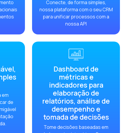
dimento
Conecte, de forma simples,
tá-lo
acionais
nossa plataforma com o seu CRM
imentos
para unificar processos com a
nossa API
ável,
Dashboard de
mples
métricas e
.
indicadores para
elaboração de
a em
esa
relatórios, análise de
car de
desempenho e
 WhatsApp
amigável
tomada de decisões
ntação
ões
ada.
Tome decisões baseadas em