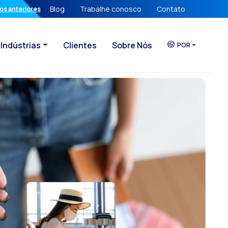
Blog
Trabalhe conosco
Contato
Verificação de Identidade & UX
os anteriores
Indústrias
Clientes
Sobre Nós
ao cliente
POR
ia própria
conversacional
eta já perderam
ncia da sua Empresa
B2B
cativo para Negócios
nacionais.