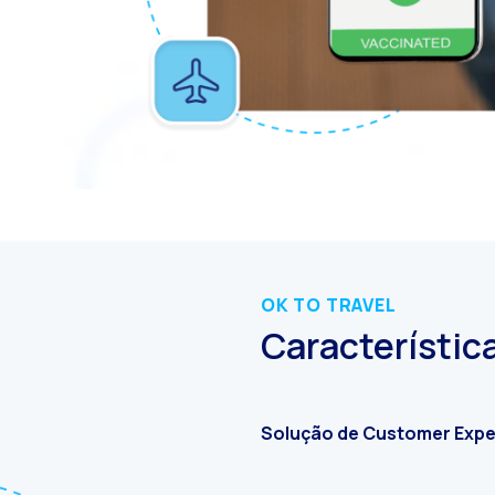
Leer noticia
Funcionalidades-chave do Canal de Voz: Otimização para uma comunicação eficien
Leer noticia
omo a Inteligência Artificial (IA) no WhatsApp está revolucionando o atendimento a
Leer noticia
anal de Voz OneMarketer: integre chamadas telefônicas inteligentes à sua estraté
Leer noticia
ocial CX: A chave do atendimento ao cliente omnicanal em 2025
Leer noticia
Automação: Como realizar o atendimento ao cliente sem perder o toque humano
Leer noticia
História e impacto da Internet no mundo moderno
Leer noticia
WhatsApp Business: A revolução na comunicação empresarial que seu negócio prec
Leer noticia
Recarting: A estratégia eficaz para reduzir carrinhos abandonados no ecommerce
OK TO TRAVEL
Característic
Leer noticia
Segurança no Atendimento ao Cliente: WAF, CAPTCHA
Leer noticia
mplemente o WhatsApp Flows para verificação de identidade com prova de vida
Leer noticia
Conheça o WhatsApp Flows e seus benefícios
Solução de Customer Expe
Leer noticia
A voz do cliente: Desvendando insights com pesquisas de clientes com WhatsApp Fl
Leer noticia
Atendimento ao Cliente do Futuro: Ferramentas Multilíngues