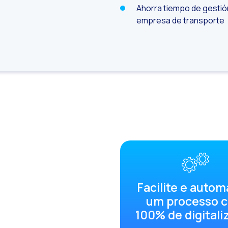
Leer noticia
Leads na mira da Meta
Ahorra tiempo de gestión
Leer noticia
empresa de transporte
ual é a importância da segurança cibernética?
Leer noticia
Como melhorar a taxa de contatos com seus consumidores?
Leer noticia
esafios para o comércio eletrônico em 2024
Leer noticia
nteligência Artificial: essa é a hora de aderir
Leer noticia
Automatize a confirmação de agendamento: uma solução eficiente e econômica pa
Leer noticia
erenciamento interativo com o Social CX: Aproveite os recursos adicionais do Wha
Leer noticia
gora você pode oferecer reservas ou compras de serviços no WhatsApp. Você sabe 
Leer noticia
Maximize suas vendas nesta temporada de festas diretamente no WhatsApp
Leer noticia
Inovando a experiência de cobrança e pagamento do WhatsApp
Leer noticia
Simplifique os onboardings com o WhatsAppSimplifique os onboardings
Facilite e autom
Leer noticia
um processo 
Aproximar empresas e usuários por meio de modelos ‘Utility’ no WhatsApp com o Re
100% de digitali
Leer noticia
OneMarketer Business Session: Unlocking Business Transformation