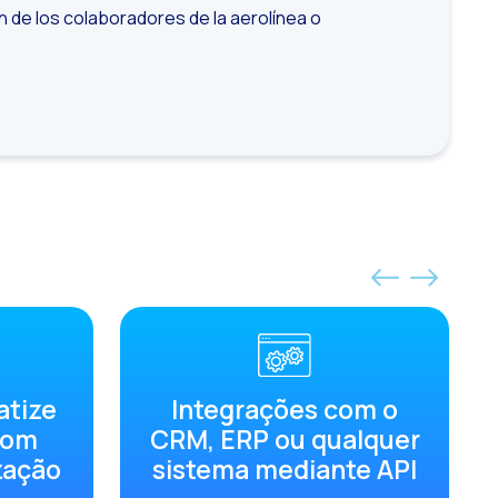
 de los colaboradores de la aerolínea o
ra sua empresa
tsApp
como?
atize
Integrações com o
com
CRM, ERP ou qualquer
ach & Engage.
zação
sistema mediante API