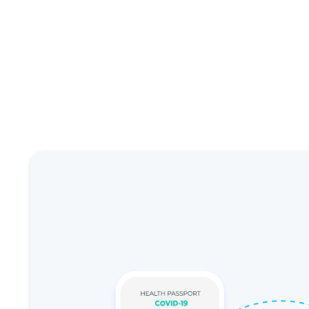
C
C
S
I