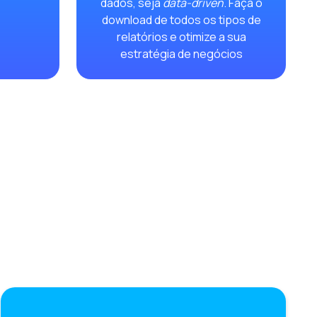
dados, seja
data-driven
. Faça o
download de todos os tipos de
relatórios e otimize a sua
onando o comércio conversacional
estratégia de negócios