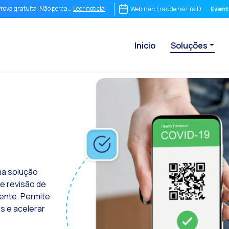
Leer noticia
rova gratuita: Não perca essa oportunidade única de impulsionar seu negócio!
Webinar: Fraude na Era Digital: IA, 
Event
Leer noticia
Touchpoints: A fórmula do sucesso para uma experiência inesquecível
Inicio
Soluções
Leer noticia
Do chat à videochamada: assim o OneMarketer Joint+ transforma o seu atendimento 
Leer noticia
 conversa imediata não é opcional, é o destino da sua empresa
Leer noticia
ntegrar não é suficiente: Por que o comércio conversacional precisa de uma estratég
Leer noticia
O ROI de uma conversa: como medir o que realmente importa
Leer noticia
Conversational Commerce Stack: o que uma empresa precisa para competir na era 
Leer noticia
WhatsApp não é apenas um chat: é o novo ponto de venda mais poderoso do mundo
Leer noticia
 fim do funil tradicional: por que as empresas que continuam vendendo em linha r
Leer noticia
Maximizando o ROI Conversacional: Como a Assinatura Digital Transforma a Eficiê
ma solução
e revisão de
Leer noticia
Como um sistema integrado de comércio conversacional transforma sua operação 
ente. Permite
Leer noticia
Da Conversa à Conversão: OneMarketer Impulsiona o WhatsApp como um Super Apli
s e acelerar
Leer noticia
Comércio Conversacional Made in Chile: OneMarketer conquistando mercados inter