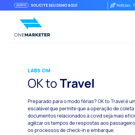
P
SOLICITE SEU DEMO AQUI
Notícias:
¡NUEVO!
A
I
LABS OM
OK to
Travel
O
Preparado para o modo férias? OK to Travel é u
escalável que permite que a operação de coleta 
documentos relacionados à covid seja mais efici
agilizar os tempos de respostas aos passageiro
os processos de check-in e embarque.