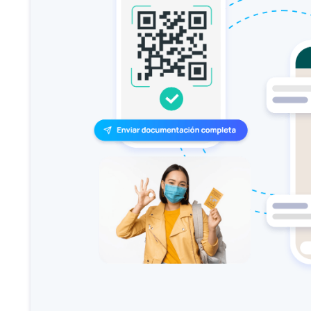
T
E
I
O
S
G
A
B
T
N