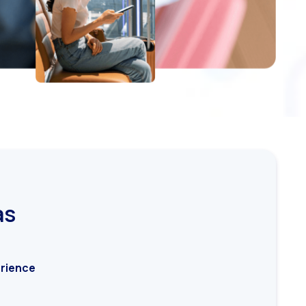
te
o cliente?
gia omnichannel.
isa
as
rience
ows