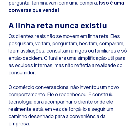
pergunta, terminavam com uma compra.
Isso é uma
Recuperação de ven
conversa que vende!
Bots, IA e ReCartin
A linha reta nunca existiu
Otimize o atendimen
Fluxos do WhatsApp:
Os clientes reais não se movem em linha reta. Eles
pesquisam, voltam, perguntam, hesitam, comparam,
Seasonalities: pot
leem avaliações, consultam amigos ou familiares e só
Mobilidade aplicada
então decidem. O funil era uma simplificação útil para
as equipes internas, mas não refletia a realidade do
O novo ponto de enc
consumidor.
Expandindo os hori
O comércio conversacional não inventou um novo
Rastreabilidade da 
comportamento. Ele o reconheceu. E construiu
Estar à frente das
tecnologia para acompanhar o cliente onde ele
realmente está, em vez de forçá-lo a seguir um
Notificações inter
caminho desenhado para a conveniência da
Tornar os fluxos au
empresa.
Humanização das int