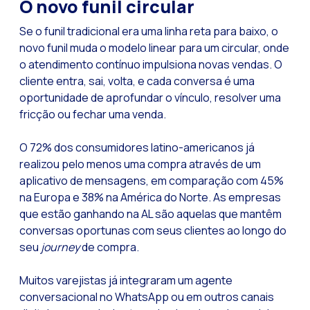
O novo funil circular
Pesquisa de client
Se o funil tradicional era uma linha reta para baixo, o
Recapitulando a se
novo funil muda o modelo linear para um circular, onde
CX social: A soluçã
o atendimento contínuo impulsiona novas vendas. O
cliente entra, sai, volta, e cada conversa é uma
​​Catálogo segment
oportunidade de aprofundar o vínculo, resolver uma
OneCommerce, seu e
fricção ou fechar uma venda.
Somos Business Part
O 72% dos consumidores latino-americanos já
Você conhece o pot
realizou pelo menos uma compra através de um
aplicativo de mensagens, em comparação com 45%
Aumentando a satisf
na Europa e 38% na América do Norte. As empresas
Validação biométric
que estão ganhando na AL são aquelas que mantêm
conversas oportunas com seus clientes ao longo do
seu
journey
de compra.
Muitos varejistas já integraram um agente
conversacional no WhatsApp ou em outros canais