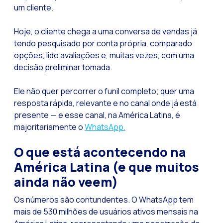
um cliente.
Tecnologia e atendi
Hoje, o cliente chega a uma conversa de vendas já
Evolução do comérci
tendo pesquisado por conta própria, comparado
Inteligência Artifi
opções, lido avaliações e, muitas vezes, com uma
decisão preliminar tomada.
O ecossistema de Int
Setor financeiro: I
Ele não quer percorrer o funil completo; quer uma
resposta rápida, relevante e no canal onde já está
Gerando maior credi
presente — e esse canal, na América Latina, é
Atendimento ao clien
majoritariamente o
WhatsApp.
Comércio conversaci
O que está acontecendo na
Banca 4.0: A transf
América Latina (e que muitos
Transformando seus 
ainda não veem)
Como digitalizar s
Os números são contundentes. O WhatsApp tem
Novas tecnologias c
mais de 530 milhões de usuários ativos mensais na