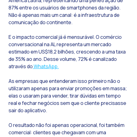
América Latina, representando uma penetração de
Leads na mira da M
87% entre os usuários de smartphones da região.
Qual é a importânci
Não é apenas mais um canal: é a infraestrutura de
comunicação do continente.
Como melhorar a ta
Desafios para o com
E o impacto comercial já é mensurável. O comércio
conversacional na AL representa um mercado
Inteligência Artifici
estimado em US$18,2 bilhões, crescendo a uma taxa
Automatize a confi
de 35% ao ano. Desse volume, 72% é canalizado
Gerenciamento inter
através do
WhatsApp.
Agora você pode ofe
As empresas que entenderam isso primeiro não o
Maximize suas vend
utilizaram apenas para enviar promoções em massa;
elas o usaram para vender, tirar dúvidas em tempo
Inovando a experiê
real e fechar negócios sem que o cliente precisasse
Simplifique os onb
sair do aplicativo.
Aproximar empresas 
O resultado não foi apenas operacional, foi também
OneMarketer Busine
comercial: clientes que chegavam com uma