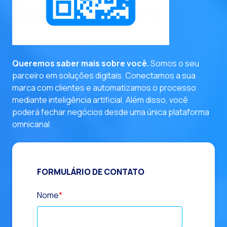
entre em contato
Queremos saber mais sobre você.
Somos o seu
parceiro em soluções digitais. Conectamos a sua
marca com clientes e automatizamos o processo
mediante inteligência artificial. Além disso, você
poderá fechar negócios desde uma única plataforma
omnicanal.
FORMULÁRIO DE CONTATO
Nome
*