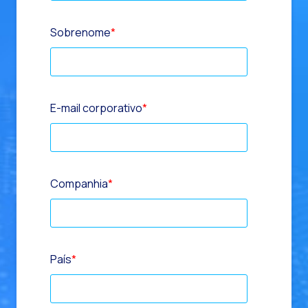
Sobrenome
*
E-mail corporativo
*
Companhia
*
País
*