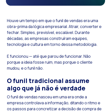
Funcionalidades-ch
Como a Inteligência
Houve um tempo em que o funil de vendas era uma
Canal de Voz OneMar
obra-prima da lógica empresarial. Atrair, converter e
fechar. Simples, previsível, escalável. Durante
Social CX: A chave 
décadas, as empresas construíram equipes,
Automação: Como re
tecnologia e cultura em torno dessa metodologia.
História e impacto
E funcionou — até que parou de funcionar. Não
WhatsApp Business:
porque a ideia fosse ruim, mas porque o cliente
Recarting: A estra
mudou, e o funil não.
Segurança no Atend
O funil tradicional assume
Implemente o WhatsA
algo que já não é verdade
Conheça o WhatsApp
O funil de vendas nasceu em uma era onde a
A voz do cliente: D
empresa controlava a informação, ditando o ritmo e
os passos para concretizar a decisão de compra de
Atendimento ao Clie