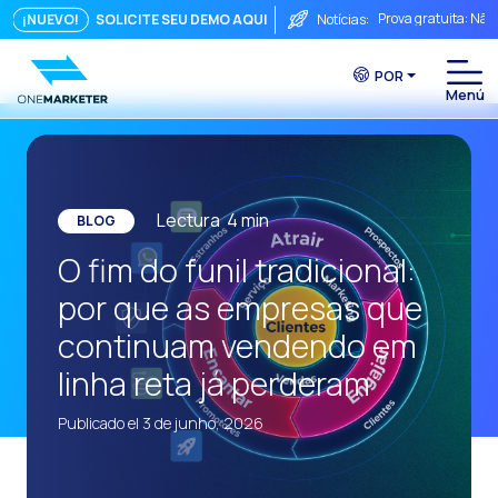
Prova gratuita: Não
¡NUEVO!
SOLICITE SEU DEMO AQUI
Notícias:
Touchpoints: A fórm
POR
Do chat à videocha
A conversa imediata
Integrar não é sufi
O ROI de uma conve
Lectura
4
min
BLOG
Conversational Com
O fim do funil tradicional:
WhatsApp não é ape
por que as empresas que
O fim do funil trad
continuam vendendo em
Maximizando o ROI 
linha reta já perderam
Como um sistema in
Publicado el 3 de junho, 2026
Da Conversa à Conv
Comércio Conversac