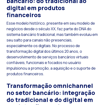
bancário: do tradicional ao
digital em produtos
Tecnologia e atendi
financeiros
Evolução do comérci
Esse modelo histórico, presente em seu modelo de
Inteligência Artifi
negócios desde o século XX, faz parte do DNA do
O ecossistema de Int
sistema bancário tradicional, mas também evoluiu em
seu salto para canais não presenciais,
Setor financeiro: I
especialmente os digitais. No processo de
Gerando maior credi
transformação digital dos últimos 20 anos, o
desenvolvimento de serviços bancários virtuais
Atendimento ao clien
confiáveis, funcionais e focados no usuário
Comércio conversaci
impulsionou a promoção, a aquisição e o suporte de
Banca 4.0: A transf
produtos financeiros.
Transformando seus 
Transformação omnichannel
Como digitalizar s
no setor bancário: integração
Novas tecnologias c
do tradicional e do digital em