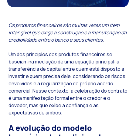
Funcionalidades-ch
Como a Inteligência
Os produtos financeiros são muitas vezes um item
Canal de Voz OneMar
intangível que exige a construção e a manutenção da
credibilidade entre o banco e seus clientes.
Social CX: A chave 
Automação: Como re
Um dos princípios dos produtos financeiros se
História e impacto
baseiam na mediação de uma equação principal: a
transferência de capital entre quem está disposto a
WhatsApp Business:
investir e quem precisa dele, considerando os riscos
Recarting: A estra
envolvidos e a regularização do próprio acordo
comercial. Nesse contexto, a celebração do contrato
Segurança no Atend
é uma manifestação formal entre o credor e o
Implemente o WhatsA
devedor, mas que exibe a confiança e as
expectativas de ambos.
Conheça o WhatsApp
A voz do cliente: D
A evolução do modelo
Atendimento ao Clie