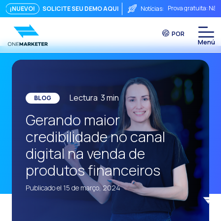
Prova gratuita: Não
¡NUEVO!
SOLICITE SEU DEMO AQUI
Notícias:
Touchpoints: A fórm
POR
Do chat à videocha
A conversa imediata
Integrar não é sufi
O ROI de uma conve
Lectura
3
min
BLOG
Conversational Com
Gerando maior
WhatsApp não é ape
credibilidade no canal
O fim do funil trad
digital na venda de
Maximizando o ROI 
produtos financeiros
Como um sistema in
Publicado el 15 de março, 2024
Da Conversa à Conv
Comércio Conversac