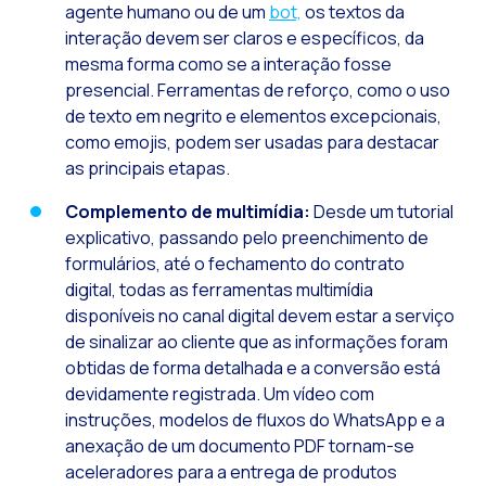
agente humano ou de um
bot,
os textos da
Pesquisa de client
interação devem ser claros e específicos, da
Recapitulando a se
mesma forma como se a interação fosse
presencial. Ferramentas de reforço, como o uso
CX social: A soluçã
de texto em negrito e elementos excepcionais,
​​Catálogo segment
como emojis, podem ser usadas para destacar
as principais etapas.
OneCommerce, seu e
Somos Business Part
Complemento de multimídia:
Desde um tutorial
explicativo, passando pelo preenchimento de
Você conhece o pot
formulários, até o fechamento do contrato
Aumentando a satisf
digital, todas as ferramentas multimídia
disponíveis no canal digital devem estar a serviço
Validação biométric
de sinalizar ao cliente que as informações foram
obtidas de forma detalhada e a conversão está
devidamente registrada. Um vídeo com
instruções, modelos de fluxos do WhatsApp e a
anexação de um documento PDF tornam-se
aceleradores para a entrega de produtos