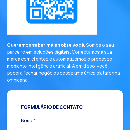
entre em contato
Queremos saber mais sobre você.
Somos o seu
parceiro em soluções digitais. Conectamos a sua
marca com clientes e automatizamos o processo
mediante inteligência artificial. Além disso, você
poderá fechar negócios desde uma única plataforma
omnicanal.
FORMULÁRIO DE CONTATO
Nome
*