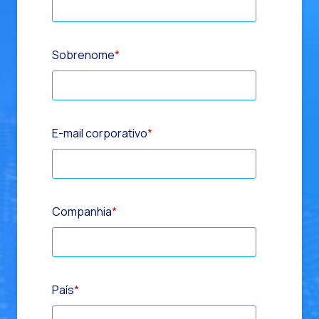
Sobrenome
*
E-mail corporativo
*
Companhia
*
País
*