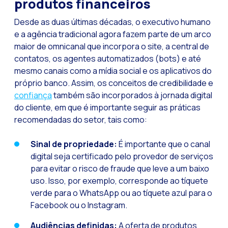
produtos financeiros
Leads na mira da M
Qual é a importânci
Desde as duas últimas décadas, o executivo humano
e a agência tradicional agora fazem parte de um arco
Como melhorar a ta
maior de omnicanal que incorpora o site, a central de
Desafios para o com
contatos, os agentes automatizados (bots) e até
mesmo canais como a mídia social e os aplicativos do
Inteligência Artifici
próprio banco. Assim, os conceitos de credibilidade e
Automatize a confi
confiança
também são incorporados à jornada digital
do cliente, em que é importante seguir as práticas
Gerenciamento inter
recomendadas do setor, tais como:
Agora você pode ofe
Sinal de propriedade:
É importante que o canal
Maximize suas vend
digital seja certificado pelo provedor de serviços
Inovando a experiê
para evitar o risco de fraude que leve a um baixo
uso. Isso, por exemplo, corresponde ao tíquete
Simplifique os onb
verde para o WhatsApp ou ao tíquete azul para o
Aproximar empresas 
Facebook ou o Instagram.
OneMarketer Busine
Audiências definidas:
A oferta de produtos