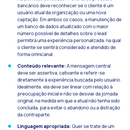
Recuperação de ven
bancários deve reconhecer se o cliente é um
usuário atual da organização ou uma nova
Bots, IA e ReCartin
captação. Em ambos os casos, a manutenção de
Otimize o atendimen
um banco de dados atualizado com o maior
número possível de detalhes sobre o lead
Fluxos do WhatsApp:
permitirá uma experiência personalizada, na qual
Seasonalities: pot
o cliente se sentirá considerado e atendido de
forma omnicanal.
Mobilidade aplicada
O novo ponto de enc
Conteúdo relevante:
A mensagem central
deve ser assertiva, cativante e referir-se
Expandindo os hori
diretamente à experiência buscada pelo usuário.
Rastreabilidade da 
Idealmente, ela deve ser linear com relação à
preocupação inicial e não se desviar da jornada
Estar à frente das
original, na medida em que a atual não tenha sido
Notificações inter
concluída, para evitar o abandono ou a distração
da contraparte.
Tornar os fluxos au
Humanização das int
Linguagem apropriada:
Quer se trate de um