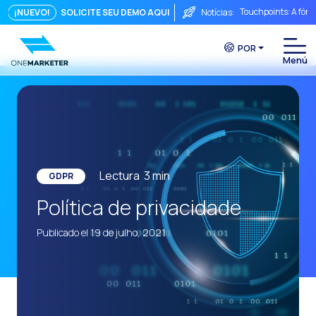
Touchpoints: A fórm
¡NUEVO!
SOLICITE SEU DEMO AQUI
Notícias:
Do chat à videocha
POR
A conversa imediata
Integrar não é sufi
O ROI de uma conve
Conversational Com
WhatsApp não é ape
Lectura
3
min
GDPR
O fim do funil trad
Política de privacidade
Maximizando o ROI 
Publicado el 19 de julho, 2021
Como um sistema in
Da Conversa à Conv
Comércio Conversac
Funcionalidades-ch