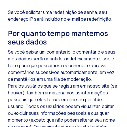
Recapitulando a se
Se você solicitar uma redefinição de senha, seu
CX social: A soluçã
endereço IP será incluído no e-mail de redefinição.
​​Catálogo segment
Por quanto tempo mantemos
OneCommerce, seu e
seus dados
Somos Business Part
Se você deixar um comentário, o comentário e seus
Você conhece o pot
metadados serão mantidos indefinidamente. Isso é
Aumentando a satisf
feito para que possamos reconhecer e aprovar
comentários sucessivos automaticamente, em vez
Validação biométric
de mantê-los em uma fila de moderação.
Para os usuários que se registram em nosso site (se
houver), também armazenamos as informações
pessoais que eles fornecem em seu perfil de
usuário. Todos os usuários podem visualizar, editar
ou excluir suas informações pessoais a qualquer
momento (exceto que não podem alterar seu nome
de usuário). Os administradores do site também