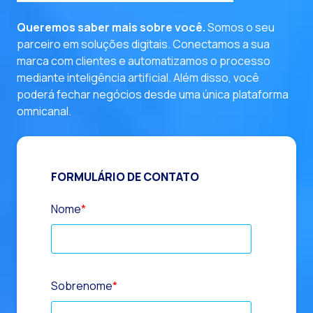
Queremos saber mais sobre você.
Somos o seu
parceiro em soluções digitais. Conectamos a sua
marca com clientes e automatizamos o processo
mediante inteligência artificial. Além disso, você
poderá fechar negócios desde uma única plataforma
omnicanal.
FORMULÁRIO DE CONTATO
Nome
*
Sobrenome
*