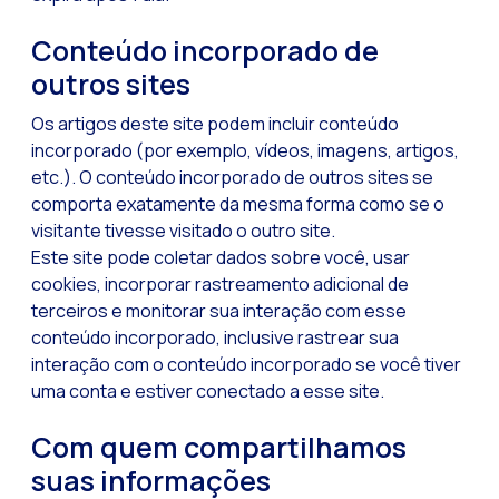
Bots, IA e ReCartin
Conteúdo incorporado de
Otimize o atendimen
outros sites
Fluxos do WhatsApp:
Os artigos deste site podem incluir conteúdo
Seasonalities: pot
incorporado (por exemplo, vídeos, imagens, artigos,
Mobilidade aplicada
etc.). O conteúdo incorporado de outros sites se
comporta exatamente da mesma forma como se o
O novo ponto de enc
visitante tivesse visitado o outro site.
Expandindo os hori
Este site pode coletar dados sobre você, usar
cookies, incorporar rastreamento adicional de
Rastreabilidade da 
terceiros e monitorar sua interação com esse
Estar à frente das
conteúdo incorporado, inclusive rastrear sua
interação com o conteúdo incorporado se você tiver
Notificações inter
uma conta e estiver conectado a esse site.
Tornar os fluxos au
Com quem compartilhamos
Humanização das int
suas informações
Pesquisa de client