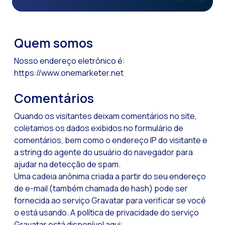
Como a Inteligência
Canal de Voz OneMar
Quem somos
Social CX: A chave 
Nosso endereço eletrônico é:
Automação: Como re
https://www.onemarketer.net
História e impacto
Comentários
WhatsApp Business:
Quando os visitantes deixam comentários no site,
Recarting: A estra
coletamos os dados exibidos no formulário de
Segurança no Atend
comentários, bem como o endereço IP do visitante e
a string do agente do usuário do navegador para
Implemente o WhatsA
ajudar na detecção de spam.
Conheça o WhatsApp
Uma cadeia anônima criada a partir do seu endereço
de e-mail (também chamada de hash) pode ser
A voz do cliente: D
fornecida ao serviço Gravatar para verificar se você
Atendimento ao Clie
o está usando. A política de privacidade do serviço
Tecnologia e atendi
Gravatar está disponível aqui: