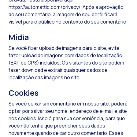
https://automattic.com/privacy/. Após a aprovação
Evolução do comérci
do seu comentário, a imagem do seu perfil ficará
Inteligência Artifi
visível para o público no contexto do seu comentário.
O ecossistema de Int
Mídia
Setor financeiro: I
Se você fizer upload de imagens para o site, evite
Gerando maior credi
fazer upload de imagens com dados de localização
(EXIF de GPS) incluídos. Os visitantes do site podem
Atendimento ao clien
fazer download e extrair quaisquer dados de
Comércio conversaci
localização das imagens no site.
Banca 4.0: A transf
Cookies
Transformando seus 
Se você deixar um comentário em nosso site, poderá
Como digitalizar s
optar por salvar seu nome, endereço de e-mail e site
Novas tecnologias c
nos cookies. Isso é para sua conveniência, para que
você não tenha que preencher seus dados
Leads na mira da M
novamente quando deixar outro comentário. Esses