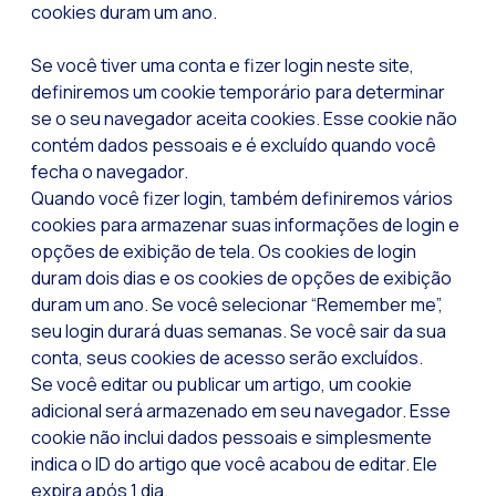
Qual é a importânci
cookies duram um ano.
Como melhorar a ta
Se você tiver uma conta e fizer login neste site,
Desafios para o com
definiremos um cookie temporário para determinar
se o seu navegador aceita cookies. Esse cookie não
Inteligência Artifici
contém dados pessoais e é excluído quando você
Automatize a confi
fecha o navegador.
Quando você fizer login, também definiremos vários
Gerenciamento inter
cookies para armazenar suas informações de login e
Agora você pode ofe
opções de exibição de tela. Os cookies de login
Maximize suas vend
duram dois dias e os cookies de opções de exibição
duram um ano. Se você selecionar “Remember me”,
Inovando a experiê
seu login durará duas semanas. Se você sair da sua
Simplifique os onb
conta, seus cookies de acesso serão excluídos.
Se você editar ou publicar um artigo, um cookie
Aproximar empresas 
adicional será armazenado em seu navegador. Esse
OneMarketer Busine
cookie não inclui dados pessoais e simplesmente
indica o ID do artigo que você acabou de editar. Ele
Recuperação de ven
expira após 1 dia.