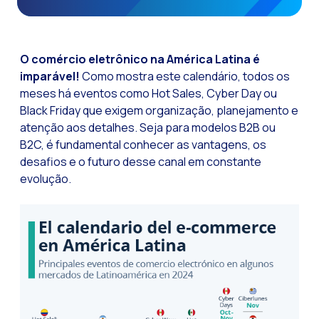
Funcionalidades-ch
Como a Inteligência
O comércio eletrônico na América Latina é
Canal de Voz OneMar
imparável!
Como mostra este calendário, todos os
meses há eventos como Hot Sales, Cyber Day ou
Social CX: A chave 
Black Friday que exigem organização, planejamento e
Automação: Como re
atenção aos detalhes. Seja para modelos B2B ou
História e impacto
B2C, é fundamental conhecer as vantagens, os
desafios e o futuro desse canal em constante
WhatsApp Business:
evolução.
Recarting: A estra
Segurança no Atend
Implemente o WhatsA
Conheça o WhatsApp
A voz do cliente: D
Atendimento ao Clie