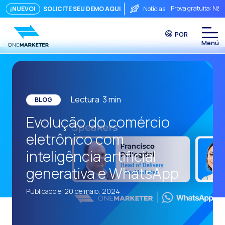
Prova gratuita: Não
¡NUEVO!
SOLICITE SEU DEMO AQUI
Notícias:
Touchpoints: A fórm
POR
Do chat à videocha
A conversa imediata
Integrar não é sufi
O ROI de uma conve
Lectura
3
min
BLOG
Conversational Com
Evolução do comércio
WhatsApp não é ape
eletrônico com
O fim do funil trad
inteligência artificial
Maximizando o ROI 
generativa e WhatsApp
Como um sistema in
Publicado el 20 de maio, 2024
Da Conversa à Conv
Comércio Conversac