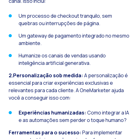
canal. Isso inclui:
Pesquisa de client
Um processo de checkout tranquilo, sem
Recapitulando a se
quebras ou interrupções de página.
CX social: A soluçã
Um gateway de pagamento integrado no mesmo
​​Catálogo segment
ambiente.
OneCommerce, seu e
Humanize os canais de vendas usando
Somos Business Part
inteligência artificial generativa.
Você conhece o pot
2.Personalização sob medida:
A personalização é
Aumentando a satisf
essencial para criar experiências exclusivas e
relevantes para cada cliente. A OneMarketer ajuda
Validação biométric
você a conseguir isso com:
Experiências humanizadas:
Como integrar a IA
e as automações sem perder o toque humano?
Ferramentas para o sucesso:
Para implementar