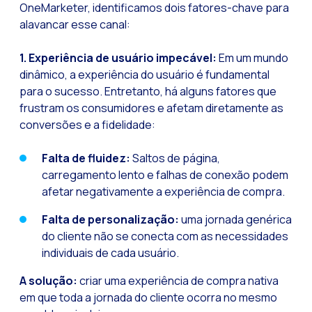
OneMarketer, identificamos dois fatores-chave para
Recuperação de ven
alavancar esse canal:
Bots, IA e ReCartin
Otimize o atendimen
1. Experiência de usuário impecável:
Em um mundo
dinâmico, a experiência do usuário é fundamental
Fluxos do WhatsApp:
para o sucesso. Entretanto, há alguns fatores que
Seasonalities: pot
frustram os consumidores e afetam diretamente as
conversões e a fidelidade:
Mobilidade aplicada
O novo ponto de enc
Falta de fluidez:
Saltos de página,
carregamento lento e falhas de conexão podem
Expandindo os hori
afetar negativamente a experiência de compra.
Rastreabilidade da 
Falta de personalização:
uma jornada genérica
Estar à frente das
do cliente não se conecta com as necessidades
Notificações inter
individuais de cada usuário.
Tornar os fluxos au
A solução:
criar uma experiência de compra nativa
em que toda a jornada do cliente ocorra no mesmo
Humanização das int