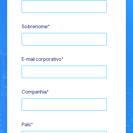
Sobrenome
*
E-mail corporativo
*
Companhia
*
País
*