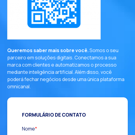
entre em contato
Queremos saber mais sobre você.
Somos o seu
parceiro em soluções digitais. Conectamos a sua
marca com clientes e automatizamos o processo
mediante inteligência artificial. Além disso, você
poderá fechar negócios desde uma única plataforma
omnicanal.
FORMULÁRIO DE CONTATO
Nome
*