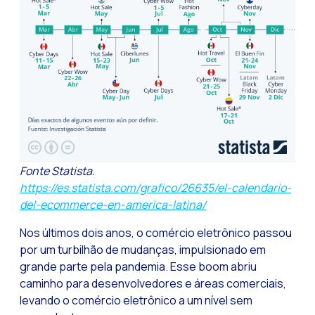
Tecnologia e atendi
Evolução do comérci
Inteligência Artifi
O ecossistema de Int
Setor financeiro: I
Gerando maior credi
Fonte Statista.
Atendimento ao clien
https://es.statista.com/grafico/26635/el-calendario-
Comércio conversaci
del-ecommerce-en-america-latina/
Banca 4.0: A transf
Nos últimos dois anos, o comércio eletrônico passou
Transformando seus 
por um turbilhão de mudanças, impulsionado em
grande parte pela pandemia. Esse boom abriu
Como digitalizar s
caminho para desenvolvedores e áreas comerciais,
Novas tecnologias c
levando o comércio eletrônico a um nível sem