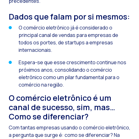
precedentes.
Leads na mira da M
Qual é a importânci
Dados que falam por si mesmos:
Como melhorar a ta
O comércio eletrônico já é considerado o
Desafios para o com
principal canal de vendas para empresas de
todos os portes, de startups a empresas
Inteligência Artifici
internacionais.
Automatize a confi
Espera-se que esse crescimento continue nos
Gerenciamento inter
próximos anos, consolidando o comércio
eletrônico como um pilar fundamental para o
Agora você pode ofe
comércio na região.
Maximize suas vend
O comércio eletrônico é um
Inovando a experiê
canal de sucesso, sim, mas…
Simplifique os onb
Como se diferenciar?
Aproximar empresas 
Com tantas empresas usando o comércio eletrônico,
OneMarketer Busine
a pergunta que surge é: como se diferenciar? Na