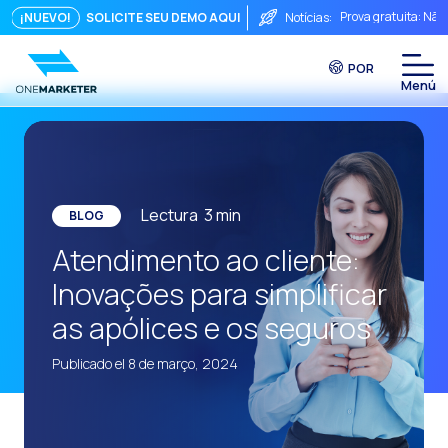
Prova gratuita: Não
¡NUEVO!
SOLICITE SEU DEMO AQUI
Notícias:
Touchpoints: A fórm
POR
Do chat à videocha
A conversa imediata
Integrar não é sufi
O ROI de uma conve
Lectura
3
min
BLOG
Conversational Com
Atendimento ao cliente:
WhatsApp não é ape
Inovações para simplificar
O fim do funil trad
as apólices e os seguros
Maximizando o ROI 
Publicado el 8 de março, 2024
Como um sistema in
Da Conversa à Conv
Comércio Conversac