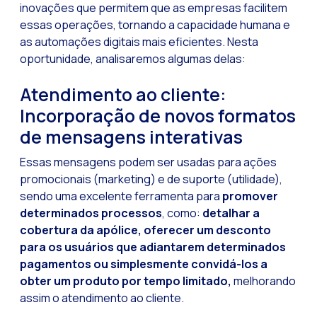
Leads na mira da M
inovações que permitem que as empresas facilitem
essas operações, tornando a capacidade humana e
Qual é a importânci
as automações digitais mais eficientes. Nesta
Como melhorar a ta
oportunidade, analisaremos algumas delas:
Desafios para o com
Atendimento ao cliente:
Inteligência Artifici
Incorporação de novos formatos
Automatize a confi
de mensagens interativas
Gerenciamento inter
Essas mensagens podem ser usadas para ações
Agora você pode ofe
promocionais (marketing) e de suporte (utilidade),
sendo uma excelente ferramenta para
promover
Maximize suas vend
determinados processos
, como:
detalhar a
Inovando a experiê
cobertura da apólice, oferecer um desconto
para os usuários que adiantarem determinados
Simplifique os onb
pagamentos ou simplesmente convidá-los a
Aproximar empresas 
obter um produto por tempo limitado,
melhorando
assim o atendimento ao cliente.
OneMarketer Busine