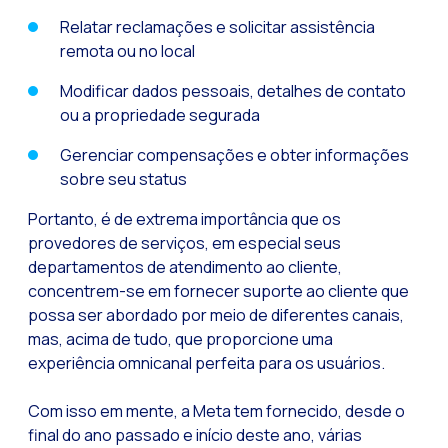
Relatar reclamações e solicitar assistência
Tecnologia e atendi
remota ou no local
Evolução do comérci
Modificar dados pessoais, detalhes de contato
Inteligência Artifi
ou a propriedade segurada
O ecossistema de Int
Gerenciar compensações e obter informações
Setor financeiro: I
sobre seu status
Gerando maior credi
Portanto, é de extrema importância que os
provedores de serviços, em especial seus
Atendimento ao clien
departamentos de atendimento ao cliente,
Comércio conversaci
concentrem-se em fornecer suporte ao cliente que
Banca 4.0: A transf
possa ser abordado por meio de diferentes canais,
mas, acima de tudo, que proporcione uma
Transformando seus 
experiência omnicanal perfeita para os usuários.
Como digitalizar s
Com isso em mente, a Meta tem fornecido, desde o
Novas tecnologias c
final do ano passado e início deste ano, várias