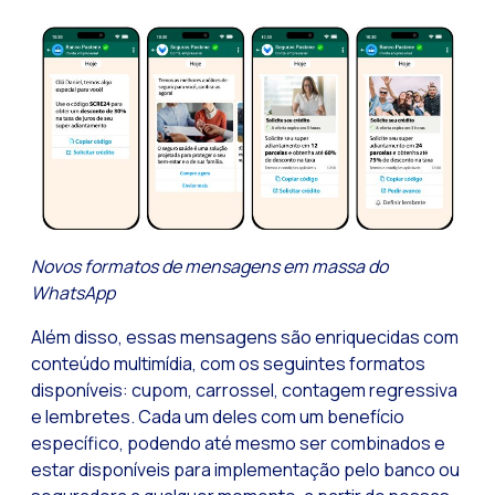
Recuperação de ven
Bots, IA e ReCartin
Otimize o atendimen
Fluxos do WhatsApp:
Seasonalities: pot
Mobilidade aplicada
O novo ponto de enc
Novos formatos de mensagens em massa do
Expandindo os hori
WhatsApp
Rastreabilidade da 
Além disso, essas mensagens são enriquecidas com
Estar à frente das
conteúdo multimídia, com os seguintes formatos
disponíveis: cupom, carrossel, contagem regressiva
Notificações inter
e lembretes. Cada um deles com um benefício
Tornar os fluxos au
específico, podendo até mesmo ser combinados e
estar disponíveis para implementação pelo banco ou
Humanização das int