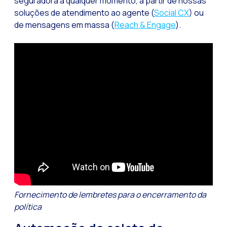
seguradora a qualquer momento, a partir de nossas
Pesquisa de client
soluções de atendimento ao agente (
Social CX
) ou
de mensagens em massa (
Reach & Engage
).
Recapitulando a se
CX social: A soluçã
​​Catálogo segment
OneCommerce, seu e
Somos Business Part
Você conhece o pot
Aumentando a satisf
Validação biométric
Fornecimento de lembretes para o encerramento da
política