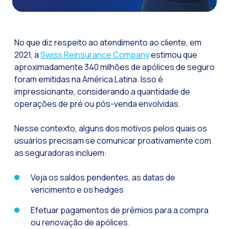
Funcionalidades-ch
Como a Inteligência
No que diz respeito ao atendimento ao cliente, em
Canal de Voz OneMar
2021, a
Swiss Reinsurance Company
estimou que
aproximadamente 340 milhões de apólices de seguro
Social CX: A chave 
foram emitidas na América Latina. Isso é
Automação: Como re
impressionante, considerando a quantidade de
História e impacto
operações de pré ou pós-venda envolvidas.
WhatsApp Business:
Nesse contexto, alguns dos motivos pelos quais os
Recarting: A estra
usuários precisam se comunicar proativamente com
as seguradoras incluem:
Segurança no Atend
Implemente o WhatsA
Veja os saldos pendentes, as datas de
vencimento e os hedges
Conheça o WhatsApp
Efetuar pagamentos de prêmios para a compra
A voz do cliente: D
ou renovação de apólices.
Atendimento ao Clie