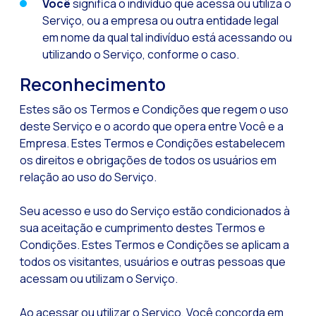
Você
significa o indivíduo que acessa ou utiliza o
Recuperação de ven
Serviço, ou a empresa ou outra entidade legal
Bots, IA e ReCartin
em nome da qual tal indivíduo está acessando ou
utilizando o Serviço, conforme o caso.
Otimize o atendimen
Reconhecimento
Fluxos do WhatsApp:
Seasonalities: pot
Estes são os Termos e Condições que regem o uso
deste Serviço e o acordo que opera entre Você e a
Mobilidade aplicada
Empresa. Estes Termos e Condições estabelecem
O novo ponto de enc
os direitos e obrigações de todos os usuários em
relação ao uso do Serviço.
Expandindo os hori
Rastreabilidade da 
Seu acesso e uso do Serviço estão condicionados à
sua aceitação e cumprimento destes Termos e
Estar à frente das
Condições. Estes Termos e Condições se aplicam a
Notificações inter
todos os visitantes, usuários e outras pessoas que
acessam ou utilizam o Serviço.
Tornar os fluxos au
Humanização das int
Ao acessar ou utilizar o Serviço, Você concorda em