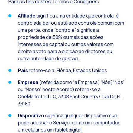
Para os fins destes Termos e Condições:
Tecnologia e atendi
Afiliado
significa uma entidade que controla, é
Evolução do comérci
controlada por ou está sob controle comum com
uma parte, onde “controle” significa a
Inteligência Artifi
propriedade de 50% ou mais das ações,
O ecossistema de Int
interesses de capital ou outros valores com
direito a voto para a eleição de diretores ou
Setor financeiro: I
outra autoridade de gestão.
Gerando maior credi
País
refere-se a: Flórida, Estados Unidos
Atendimento ao clien
Empresa
(referida como “a Empresa”, “Nós”, “Nós”
Comércio conversaci
ou “Nosso” neste Acordo) refere-se a
Banca 4.0: A transf
OneMarketer LLC, 3308 East Country Club Dr, FL
Transformando seus 
33180.
Como digitalizar s
Dispositivo
significa qualquer dispositivo que
pode acessar o Serviço, como um computador,
Novas tecnologias c
um celular ou um tablet digital.