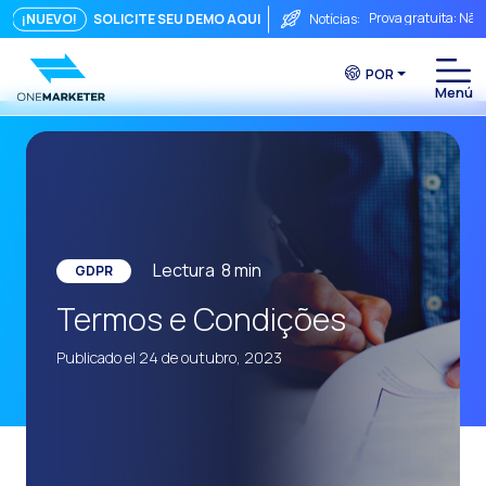
Prova gratuita: Não
¡NUEVO!
SOLICITE SEU DEMO AQUI
Notícias:
Touchpoints: A fórm
POR
Do chat à videocha
A conversa imediata
Integrar não é sufi
O ROI de uma conve
Conversational Com
Lectura
8
min
GDPR
WhatsApp não é ape
Termos e Condições
O fim do funil trad
Publicado el 24 de outubro, 2023
Maximizando o ROI 
Como um sistema in
Da Conversa à Conv
Comércio Conversac