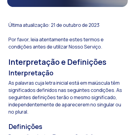
Funcionalidades-ch
Como a Inteligência
Última atualização: 21 de outubro de 2023
Canal de Voz OneMar
Por favor, leia atentamente estes termos e
Social CX: A chave 
condições antes de utilizar Nosso Serviço.
Automação: Como re
Interpretação e Definições
História e impacto
WhatsApp Business:
Interpretação
Recarting: A estra
As palavras cuja letra inicial está em maiúscula têm
significados definidos nas seguintes condições. As
Segurança no Atend
seguintes definições terão o mesmo significado,
Implemente o WhatsA
independentemente de aparecerem no singular ou
no plural.
Conheça o WhatsApp
A voz do cliente: D
Definições
Atendimento ao Clie