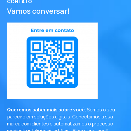
CONTATO
Vamos conversar!
entre em contato
Queremos saber mais sobre você.
Somos o seu
parceiro em soluções digitais. Conectamos a sua
marca com clientes e automatizamos o processo
mediante inteligência artificial. Além disso, você