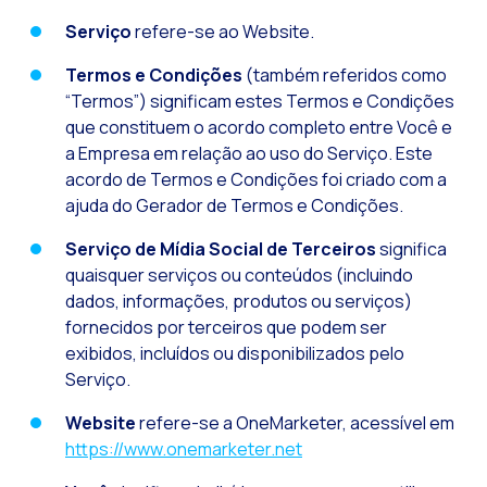
Leads na mira da M
Serviço
refere-se ao Website.
Qual é a importânci
Termos e Condições
(também referidos como
Como melhorar a ta
“Termos”) significam estes Termos e Condições
Desafios para o com
que constituem o acordo completo entre Você e
a Empresa em relação ao uso do Serviço. Este
Inteligência Artifici
acordo de Termos e Condições foi criado com a
Automatize a confi
ajuda do Gerador de Termos e Condições.
Gerenciamento inter
Serviço de Mídia Social de Terceiros
significa
Agora você pode ofe
quaisquer serviços ou conteúdos (incluindo
dados, informações, produtos ou serviços)
Maximize suas vend
fornecidos por terceiros que podem ser
Inovando a experiê
exibidos, incluídos ou disponibilizados pelo
Serviço.
Simplifique os onb
Website
refere-se a OneMarketer, acessível em
Aproximar empresas 
https://www.onemarketer.net
OneMarketer Busine