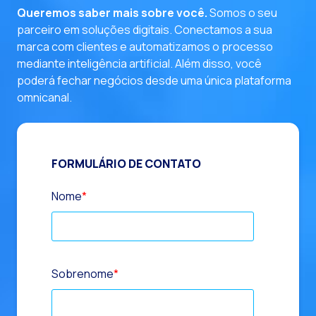
Queremos saber mais sobre você.
Somos o seu
parceiro em soluções digitais. Conectamos a sua
marca com clientes e automatizamos o processo
mediante inteligência artificial. Além disso, você
poderá fechar negócios desde uma única plataforma
omnicanal.
FORMULÁRIO DE CONTATO
Nome
*
Sobrenome
*