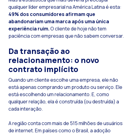
Leads na mira da M
qualquer líder empresarial na América Latina é esta:
Qual é a importânci
49% dos consumidores afirmam que
abandonariam uma marca após uma única
Como melhorar a ta
experiência ruim.
O cliente de hoje não tem
Desafios para o com
paciência com empresas que não sabem conversar.
Inteligência Artifici
Da transação ao
Automatize a confi
relacionamento: o novo
Gerenciamento inter
contrato implícito
Agora você pode ofe
Quando um cliente escolhe uma empresa, ele não
Maximize suas vend
está apenas comprando um produto ou serviço. Ele
está escolhendo um relacionamento. E, como
Inovando a experiê
qualquer relação, ela é construída (ou destruída) a
Simplifique os onb
cada interação.
Aproximar empresas 
A região conta com mais de 515 milhões de usuários
OneMarketer Busine
de internet. Em países como o Brasil, a adoção