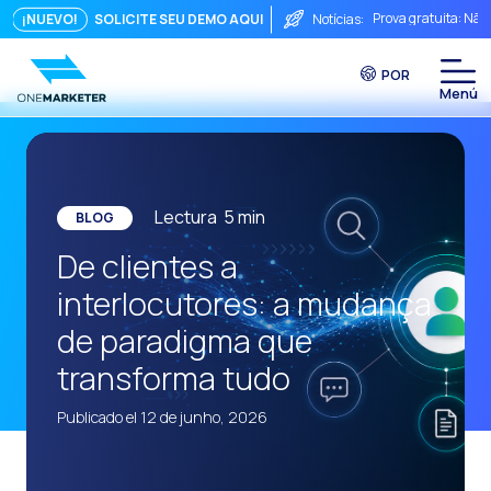
Prova gratuita: Não
¡NUEVO!
SOLICITE SEU DEMO AQUI
Notícias:
Touchpoints: A fórm
POR
Do chat à videocha
A conversa imediata
Integrar não é sufi
O ROI de uma conve
Lectura
5
min
BLOG
Conversational Com
De clientes a
WhatsApp não é ape
interlocutores: a mudança
O fim do funil trad
de paradigma que
Maximizando o ROI 
transforma tudo
Como um sistema in
Publicado el 12 de junho, 2026
Da Conversa à Conv
Comércio Conversac