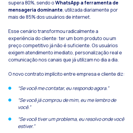
supera 80%, sendo o
WhatsApp a ferramenta de
Recuperação de ven
mensageria dominante
, utilizada diariamente por
Bots, IA e ReCartin
mais de 85% dos usuários de internet.
Otimize o atendimen
Esse cenário transformou radicalmente a
Fluxos do WhatsApp:
experiência do cliente: ter um bom produto ou um
Seasonalities: pot
preço competitivo já não é suficiente. Os usuários
exigem atendimento imediato, personalização real e
Mobilidade aplicada
comunicação nos canais que já utilizam no dia a dia.
O novo ponto de enc
O novo contrato implícito entre empresa e cliente diz:
Expandindo os hori
Rastreabilidade da 
“Se você me contatar, eu respondo agora.”
Estar à frente das
“Se você já comprou de mim, eu me lembro de
você.”
Notificações inter
Tornar os fluxos au
“Se você tiver um problema, eu resolvo onde você
estiver.”
Humanização das int