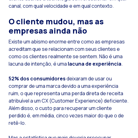
canal, com qual velocidade e em qual contexto.
Tecnologia e atendi
O cliente mudou, mas as
Evolução do comérci
empresas ainda não
Inteligência Artifi
Existe um abismo enorme entre como as empresas
O ecossistema de Int
acreditam que se relacionam com seus clientes e
Setor financeiro: I
como os clientes realmente se sentem. Não é uma
lacuna de intenção, é uma
lacuna de experiência
.
Gerando maior credi
Atendimento ao clien
52% dos consumidores
deixaram de usar ou
Comércio conversaci
comprar de uma marca devido a uma experiência
ruim, o que representa uma perda direta de receita
Banca 4.0: A transf
atribuível a um CX (Customer Experience) deficiente.
Transformando seus 
Além disso, o custo para recuperar um cliente
perdido é, em média, cinco vezes maior do que o de
Como digitalizar s
retê-lo.
Novas tecnologias c
Mas a estatística que mais deveria preocupar