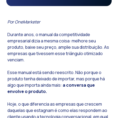
Funcionalidades-ch
Como a Inteligência
Por OneMarketer
Canal de Voz OneMar
Durante anos, o manual da competitividade
Social CX: A chave 
empresarial dizia a mesma coisa: melhore seu
Automação: Como re
produto, baixe seu preço, amplie sua distribuição. As
História e impacto
empresas que tivessem esse triângulo otimizado
venciam.
WhatsApp Business:
Recarting: A estra
Esse manual está sendo reescrito. Não porque o
produto tenha deixado de importar, mas porque há
Segurança no Atend
algo que importa ainda mais:
a conversa que
Implemente o WhatsA
envolve o produto.
Conheça o WhatsApp
Hoje, o que diferencia as empresas que crescem
A voz do cliente: D
daquelas que estagnam é como elas respondem ao
cliente usando a tecnologia conversacional: em qual
Atendimento ao Clie