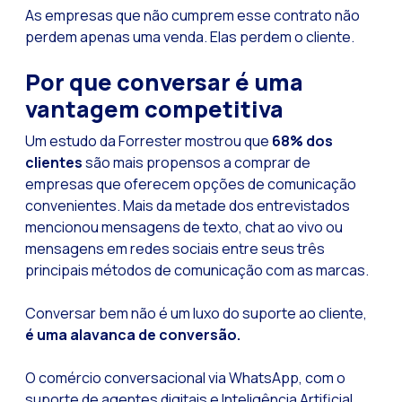
As empresas que não cumprem esse contrato não
Pesquisa de client
perdem apenas uma venda. Elas perdem o cliente.
Recapitulando a se
Por que conversar é uma
CX social: A soluçã
vantagem competitiva
​​Catálogo segment
Um estudo da Forrester mostrou que
68% dos
OneCommerce, seu e
clientes
são mais propensos a comprar de
Somos Business Part
empresas que oferecem opções de comunicação
convenientes. Mais da metade dos entrevistados
Você conhece o pot
mencionou mensagens de texto, chat ao vivo ou
Aumentando a satisf
mensagens em redes sociais entre seus três
Validação biométric
principais métodos de comunicação com as marcas.
Conversar bem não é um luxo do suporte ao cliente,
é uma alavanca de conversão.
O comércio conversacional via WhatsApp, com o
suporte de agentes digitais e Inteligência Artificial,