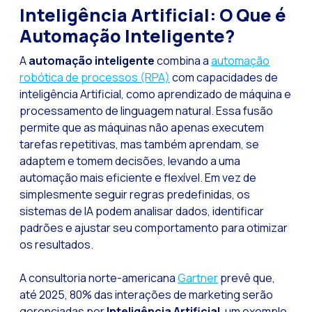
Inteligência Artificial: O Que é
Tecnologia e atendi
Automação Inteligente?
Evolução do comérci
A
automação inteligente
combina a
automação
Inteligência Artifi
robótica de processos (RPA)
com capacidades de
inteligência Artificial, como aprendizado de máquina e
O ecossistema de Int
processamento de linguagem natural. Essa fusão
Setor financeiro: I
permite que as máquinas não apenas executem
tarefas repetitivas, mas também aprendam, se
Gerando maior credi
adaptem e tomem decisões, levando a uma
Atendimento ao clien
automação mais eficiente e flexível. Em vez de
Comércio conversaci
simplesmente seguir regras predefinidas, os
sistemas de IA podem analisar dados, identificar
Banca 4.0: A transf
padrões e ajustar seu comportamento para otimizar
Transformando seus 
os resultados.
Como digitalizar s
A consultoria norte-americana
Gartner
prevê que,
Novas tecnologias c
até 2025, 80% das interações de marketing serão
gerenciadas por
Inteligência Artificial
, um exemplo