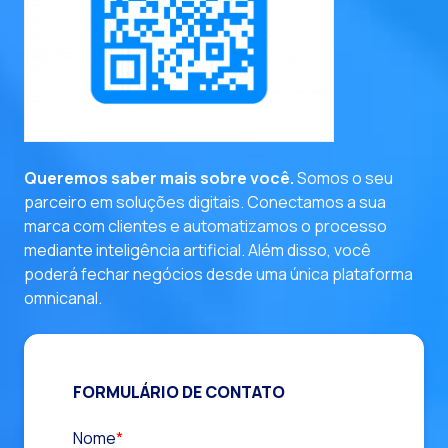
entre em contato
Queremos saber mais sobre você.
Somos o seu
parceiro em soluções digitais. Conectamos a sua
marca com clientes e automatizamos o processo
mediante inteligência artificial. Além disso, você
poderá fechar negócios desde uma única plataforma
omnicanal.
FORMULÁRIO DE CONTATO
Nome
*