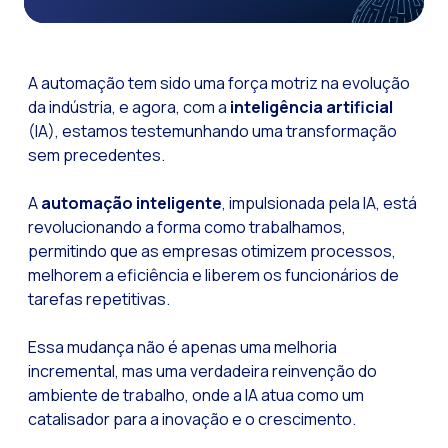
Funcionalidades-ch
Como a Inteligência
A automação tem sido uma força motriz na evolução
Canal de Voz OneMar
da indústria, e agora, com a
inteligência artificial
(IA), estamos testemunhando uma transformação
Social CX: A chave 
sem precedentes.
Automação: Como re
História e impacto
A
automação inteligente
, impulsionada pela IA, está
revolucionando a forma como trabalhamos,
WhatsApp Business:
permitindo que as empresas otimizem processos,
Recarting: A estra
melhorem a eficiência e liberem os funcionários de
tarefas repetitivas.
Segurança no Atend
Implemente o WhatsA
Essa mudança não é apenas uma melhoria
incremental, mas uma verdadeira reinvenção do
Conheça o WhatsApp
ambiente de trabalho, onde a IA atua como um
A voz do cliente: D
catalisador para a inovação e o crescimento.
Atendimento ao Clie