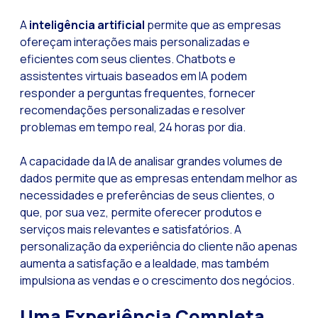
Pesquisa de client
A
inteligência artificial
permite que as empresas
Recapitulando a se
ofereçam interações mais personalizadas e
eficientes com seus clientes. Chatbots e
CX social: A soluçã
assistentes virtuais baseados em IA podem
​​Catálogo segment
responder a perguntas frequentes, fornecer
recomendações personalizadas e resolver
OneCommerce, seu e
problemas em tempo real, 24 horas por dia.
Somos Business Part
A capacidade da IA de analisar grandes volumes de
Você conhece o pot
dados permite que as empresas entendam melhor as
Aumentando a satisf
necessidades e preferências de seus clientes, o
que, por sua vez, permite oferecer produtos e
Validação biométric
serviços mais relevantes e satisfatórios. A
personalização da experiência do cliente não apenas
aumenta a satisfação e a lealdade, mas também
impulsiona as vendas e o crescimento dos negócios.
Uma Experiência Completa