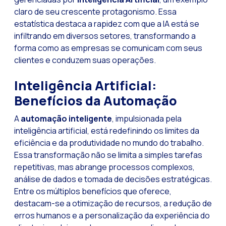
Leads na mira da M
claro de seu crescente protagonismo. Essa
Qual é a importânci
estatística destaca a rapidez com que a IA está se
infiltrando em diversos setores, transformando a
Como melhorar a ta
forma como as empresas se comunicam com seus
Desafios para o com
clientes e conduzem suas operações.
Inteligência Artifici
Inteligência Artificial:
Automatize a confi
Benefícios da Automação
Gerenciamento inter
A
automação inteligente
, impulsionada pela
Agora você pode ofe
inteligência artificial, está redefinindo os limites da
eficiência e da produtividade no mundo do trabalho.
Maximize suas vend
Essa transformação não se limita a simples tarefas
Inovando a experiê
repetitivas, mas abrange processos complexos,
análise de dados e tomada de decisões estratégicas.
Simplifique os onb
Entre os múltiplos benefícios que oferece,
Aproximar empresas 
destacam-se a otimização de recursos, a redução de
OneMarketer Busine
erros humanos e a personalização da experiência do