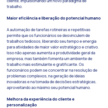
cliente, impulsionando um novo paradigma de
Recuperação de ven
trabalho.
Bots, IA e ReCartin
Maior eficiência e liberação do potencial humano
Otimize o atendimen
Fluxos do WhatsApp:
A automação de tarefas rotineiras e repetitivas
permite que os funcionários se desvinculem de
Seasonalities: pot
trabalhos tediosos, liberando seu tempo e energia
Mobilidade aplicada
para atividades de maior valor estratégico e criativo.
Isso não apenas aumenta a produtividade geral da
O novo ponto de enc
empresa, mas também fomenta um ambiente de
Expandindo os hori
trabalho mais estimulante e gratificante. Os
funcionários podem se concentrar na resolução de
Rastreabilidade da 
problemas complexos, na geração de ideias
Estar à frente das
inovadoras e na tomada de decisões estratégicas,
Notificações inter
aproveitando ao máximo seu potencial humano.
Tornar os fluxos au
Melhora da experiência do cliente e
Humanização das int
personalização