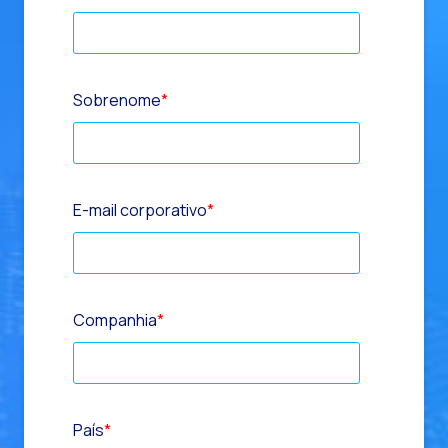
Sobrenome
*
E-mail corporativo
*
Companhia
*
País
*