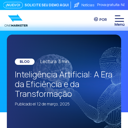
Prova gratuita: Não
¡NUEVO!
SOLICITE SEU DEMO AQUI
Notícias:
Touchpoints: A fórm
POR
Do chat à videocha
A conversa imediata
Integrar não é sufi
O ROI de uma conve
Lectura
3
min
BLOG
Conversational Com
Inteligência Artificial: A Era
WhatsApp não é ape
da Eficiência e da
O fim do funil trad
Transformação
Maximizando o ROI 
Publicado el 12 de março, 2025
Como um sistema in
Da Conversa à Conv
Comércio Conversac