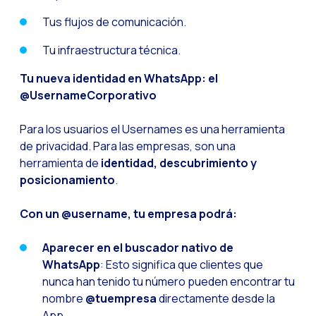
El ecosistema de Inte
Tus flujos de comunicación.
Industria Financiera:
Tu infraestructura técnica.
Construyendo la confi
Atención al cliente: 
Tu nueva identidad en WhatsApp: el
@UsernameCorporativo
Cómo medir el éxito 
Banca 4.0: La transfo
Para los usuarios el Usernames es una herramienta
de privacidad. Para las empresas, son una
Transforma tu negocio
herramienta de
identidad, descubrimiento y
Cómo digitalizar a t
posicionamiento
.
Las nuevas tecnologí
Con un @username, tu empresa podrá:
Los leads en la mira 
Aparecer en el buscador nativo de
¿Qué tan importante 
WhatsApp
: Esto significa que clientes que
¿Cómo mejorar la con
nunca han tenido tu número pueden encontrar tu
nombre
@tuempresa
directamente desde la
Desafíos del ecommer
App.