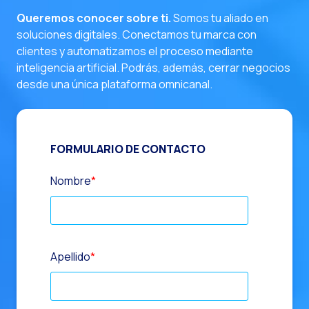
Queremos conocer sobre ti.
Somos tu aliado en
soluciones digitales. Conectamos tu marca con
clientes y automatizamos el proceso mediante
inteligencia artificial. Podrás, además, cerrar negocios
desde una única plataforma omnicanal.
FORMULARIO DE CONTACTO
Nombre
*
Apellido
*