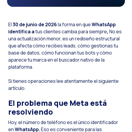
Social CX: La clave de
Automatización: Cómo
El
30 de junio de 2026
la forma en que
WhatsApp
Historia e impacto d
identifica a
tus clientes cambia para siempre
,
No es
una actualización menor, es un rediseño estructural
La revolución de la F
que afecta cómo recibes leads, cómo gestionas tu
WhatsApp Business: L
base de datos, cómo funcionan tus bots y cómo
Recarting: La estrat
aparece tu marca en el buscador nativo de la
plataforma.
Inteligencia Artificia
Impulsa tus Canales 
Si tienes operaciones lee atentamente el siguiente
artículo.
OneFriday
Seguridad en los serv
El problema que Meta está
resolviendo
Implementa WhatsApp 
Conoce WhatsApp Flo
Hoy, el número de teléfono es el único identificador
en
WhatsApp.
Eso es conveniente para las
Optimiza la interacci