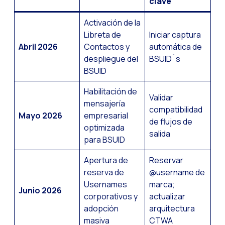
clave
Activación de la
Libreta de
Iniciar captura
Abril 2026
Contactos y
automática de
despliegue del
BSUID´s
BSUID
Habilitación de
Validar
mensajería
compatibilidad
Mayo 2026
empresarial
de flujos de
optimizada
salida
para BSUID
Apertura de
Reservar
reserva de
@username de
Usernames
marca;
Junio 2026
corporativos y
actualizar
adopción
arquitectura
masiva
CTWA