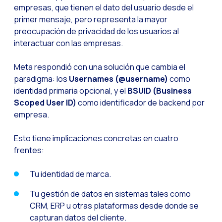
empresas, que tienen el dato del usuario desde el
Implementa verificac
primer mensaje, pero representa la mayor
preocupación de privacidad de los usuarios al
¿Conoces la Geoloca
interactuar con las empresas.
WiReview & WhatsApp F
Meta respondió con una solución que cambia el
La voz del cliente: e
paradigma: los
Usernames (@username)
como
Atención al cliente d
identidad primaria opcional, y el
BSUID (Business
Scoped User ID)
como identificador de backend por
Potenciación de chatb
empresa.
Evolución del e-comm
Tecnología y atención
Esto tiene implicaciones concretas en cuatro
frentes:
El impacto de la ate
Meta AI: el asistente 
Tu identidad de marca.
Inteligencia Artifici
Tu gestión de datos en sistemas tales como
CRM, ERP u otras plataformas desde donde se
La evolución del call
capturan datos del cliente.