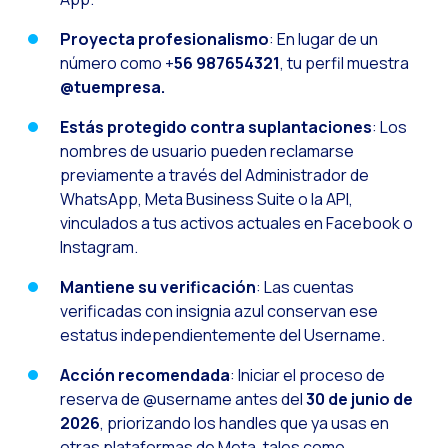
Inteligencia Artifici
Proyecta profesionalismo
: En lugar de un
Automatiza la confir
número como +
56 987654321
, tu perfil muestra
Optimiza tu atención
@tuempresa.
Ya puedes ofrecer re
Estás protegido contra suplantaciones
: Los
nombres de usuario pueden reclamarse
Maximiza tus ventas
previamente a través del Administrador de
Innovando en la exp
WhatsApp, Meta Business Suite o la API,
Agiliza tus onboardi
vinculados a tus activos actuales en Facebook o
Instagram.
Acercando a las empr
Mantiene su verificación
: Las cuentas
OneMarketer Busines
verificadas con insignia azul conservan ese
Recuperando ventas 
estatus independientemente del Username.
Bots, IA y ReCarting
Acción recomendada
: Iniciar el proceso de
Optimiza la atención 
reserva de @username antes del
30 de junio de
2026
, priorizando los handles que ya usas en
WhatsApp Flows: Nuev
otras plataformas de Meta, tales como