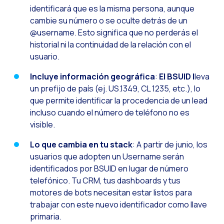
identificará que es la misma persona, aunque
Recapitulación de lo
cambie su número o se oculte detrás de un
Social CX: La solució
@username. Esto significa que no perderás el
historial ni la continuidad de la relación con el
Catálogo segmentado
usuario.
Somos Business Partn
Incluye información geográfica
:
El BSUID l
leva
¿Conoces el potencia
un prefijo de país (ej. US.1349, CL 1235, etc.), lo
que permite identificar la procedencia de un lead
Aumentando la satisfa
incluso cuando el número de teléfono no es
¡Prueba Gratuita! Haz
visible.
Lo que cambia en tu stack
: A partir de junio, los
usuarios que adopten un Username serán
identificados por BSUID en lugar de número
telefónico. Tu CRM, tus dashboards y tus
motores de bots necesitan estar listos para
trabajar con este nuevo identificador como llave
primaria.