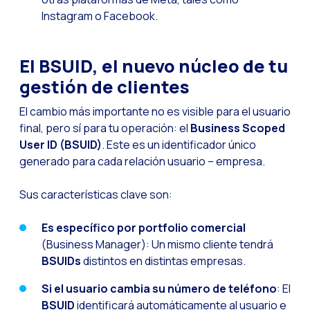
Seasonalities: Pote
Instagram o Facebook.
La movilidad aplicada
El BSUID, el nuevo núcleo de tu
Optimizando las comu
gestión de clientes
Integración de formul
El nuevo espacio de e
El cambio más importante no es visible para el usuario
final, pero sí para tu operación: el
Business Scoped
Ampliando Horizontes
User ID (BSUID)
. Este es un identificador único
Trazabilidad de inter
generado para cada relación usuario – empresa.
Adelantarse a las gr
Sus características clave son:
Notificaciones inte
Es específico por portfolio comercial
Derivar los flujos a
(Business Manager): Un mismo cliente tendrá
Humanizando las inter
BSUIDs
distintos en distintas empresas.
Estudio Clientes On
Si el usuario cambia su número de teléfono
: El
Reach & Engage + Wha
BSUID
identificará automáticamente al usuario e