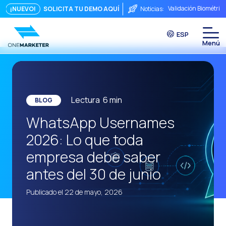
Puntos de Contacto: 
¡NUEVO!
SOLICITA TU DEMO AQUÍ
Noticias:
Seguridad, ¿Te preo
ESP
Del chat a la videoll
La conversación inmed
Integrar no es sufici
El ROI de una conver
Lectura
6
min
BLOG
Conversational Comme
WhatsApp Usernames
WhatsApp no es solo 
2026: Lo que toda
El fin del embudo tra
empresa debe saber
Maximizando el ROI C
antes del 30 de junio
La fricción comercia
Publicado el 22 de mayo, 2026
Funcionalidades clav
Canal de Voz OneMark