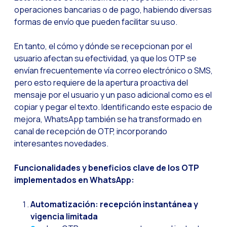
operaciones bancarias o de pago, habiendo diversas
Optimiza la interacci
formas de envío que pueden facilitar su uso.
Implementa verificac
En tanto, el cómo y dónde se recepcionan por el
¿Conoces la Geoloca
usuario afectan su efectividad, ya que los OTP se
WiReview & WhatsApp F
envían frecuentemente vía correo electrónico o SMS,
pero esto requiere de la apertura proactiva del
La voz del cliente: e
mensaje por el usuario y un paso adicional como es el
Atención al cliente d
copiar y pegar el texto. Identificando este espacio de
mejora, WhatsApp también se ha transformado en
Potenciación de chatb
canal de recepción de OTP, incorporando
Evolución del e-comm
interesantes novedades.
Tecnología y atención
Funcionalidades y beneficios clave de los OTP
El impacto de la ate
implementados en WhatsApp:
Meta AI: el asistente 
Automatización: recepción instantánea y
Inteligencia Artifici
vigencia limitada