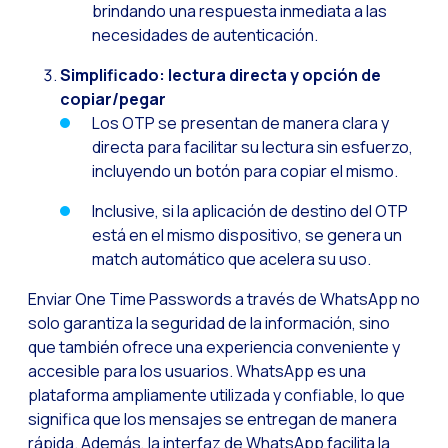
brindando una respuesta inmediata a las
Desafíos del ecommer
necesidades de autenticación.
Inteligencia Artifici
Simplificado: lectura directa y opción de
Automatiza la confir
copiar/pegar
Optimiza tu atención
Los OTP se presentan de manera clara y
directa para facilitar su lectura sin esfuerzo,
Ya puedes ofrecer re
incluyendo un botón para copiar el mismo.
Maximiza tus ventas
Inclusive, si la aplicación de destino del OTP
Innovando en la exp
está en el mismo dispositivo, se genera un
Agiliza tus onboardi
match automático que acelera su uso.
Acercando a las empr
Enviar One Time Passwords a través de WhatsApp no
solo garantiza la seguridad de la información, sino
OneMarketer Busines
que también ofrece una experiencia conveniente y
Recuperando ventas 
accesible para los usuarios. WhatsApp es una
plataforma ampliamente utilizada y confiable, lo que
Bots, IA y ReCarting
significa que los mensajes se entregan de manera
Optimiza la atención 
rápida. Además, la interfaz de WhatsApp facilita la