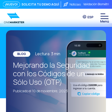
Validación Biométric
¡NUEVO!
SOLICITA TU DEMO AQUÍ
Noticias:
Puntos de Contacto: 
ESP
Seguridad, ¿Te preo
Del chat a la videoll
La conversación inmed
Integrar no es sufici
Lectura
3
min
BLOG
El ROI de una conver
Mejorando la Seguridad
Conversational Comme
con los Códigos de un
WhatsApp no es solo 
Sólo Uso (OTP)
El fin del embudo tra
Publicado el 10 de noviembre, 2023
Maximizando el ROI C
La fricción comercia
Funcionalidades clav