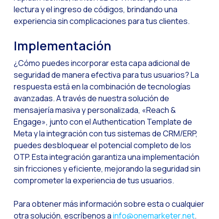
lectura y el ingreso de códigos, brindando una
WhatsApp Flows: Nuev
experiencia sin complicaciones para tus clientes.
Seasonalities: Pote
Implementación
La movilidad aplicada
Optimizando las comu
¿Cómo puedes incorporar esta capa adicional de
seguridad de manera efectiva para tus usuarios? La
Integración de formul
respuesta está en la combinación de tecnologías
El nuevo espacio de e
avanzadas. A través de nuestra solución de
mensajería masiva y personalizada, «Reach &
Ampliando Horizontes
Engage», junto con el Authentication Template de
Trazabilidad de inter
Meta y la integración con tus sistemas de CRM/ERP,
puedes desbloquear el potencial completo de los
Adelantarse a las gr
OTP. Esta integración garantiza una implementación
Notificaciones inte
sin fricciones y eficiente, mejorando la seguridad sin
comprometer la experiencia de tus usuarios.
Derivar los flujos a
Humanizando las inter
Para obtener más información sobre esta o cualquier
Estudio Clientes On
otra solución, escríbenos a
info@onemarketer.net
.