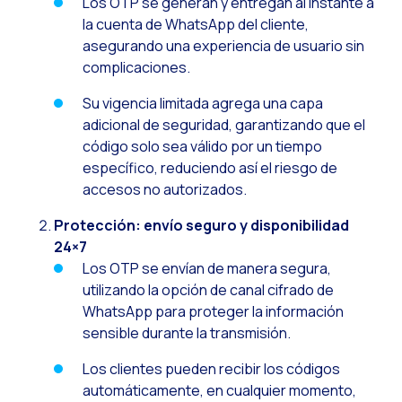
Los OTP se generan y entregan al instante a
La evolución del call
la cuenta de WhatsApp del cliente,
El ecosistema de Inte
asegurando una experiencia de usuario sin
complicaciones.
Industria Financiera:
Construyendo la confi
Su vigencia limitada agrega una capa
adicional de seguridad, garantizando que el
Atención al cliente: 
código solo sea válido por un tiempo
Cómo medir el éxito 
específico, reduciendo así el riesgo de
accesos no autorizados.
Banca 4.0: La transfo
Transforma tu negocio
Protección: envío seguro y disponibilidad
24×7
Cómo digitalizar a t
Los OTP se envían de manera segura,
Las nuevas tecnologí
utilizando la opción de canal cifrado de
WhatsApp para proteger la información
Los leads en la mira 
sensible durante la transmisión.
¿Qué tan importante 
Los clientes pueden recibir los códigos
¿Cómo mejorar la con
automáticamente, en cualquier momento,