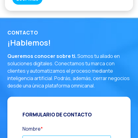
CONTACTO
¡Hablemos!
Queremos conocer sobre ti.
Somos tu aliado en
soluciones digitales. Conectamos tu marca con
clientes y automatizamos el proceso mediante
inteligencia artificial. Podrás, además, cerrar negocios
desde una única plataforma omnicanal.
FORMULARIO DE CONTACTO
Nombre
*