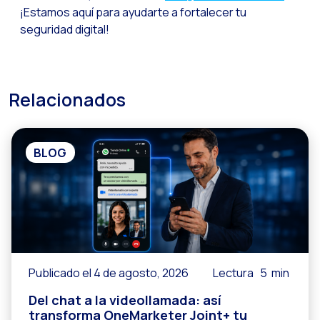
¡Estamos aquí para ayudarte a fortalecer tu
Reach & Engage + Wha
seguridad digital!
Recapitulación de lo
Social CX: La solució
Catálogo segmentado
Relacionados
Somos Business Partn
¿Conoces el potencia
BLOG
Aumentando la satisfa
¡Prueba Gratuita! Haz
Publicado el 4 de agosto, 2026
Lectura
5
min
Del chat a la videollamada: así
transforma OneMarketer Joint+ tu