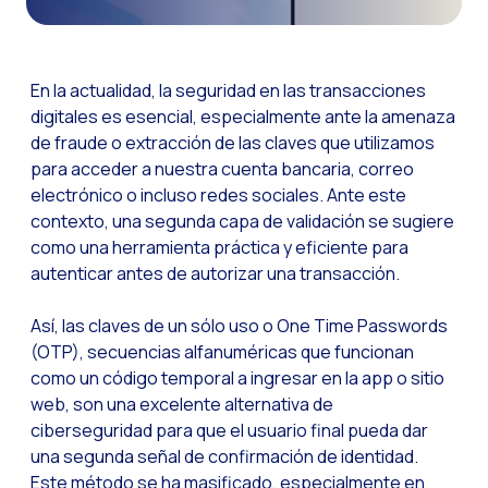
Canal de Voz OneMark
Social CX: La clave de
En la actualidad, la seguridad en las transacciones
Automatización: Cómo
digitales es esencial, especialmente ante la amenaza
de fraude o extracción de las claves que utilizamos
Historia e impacto d
para acceder a nuestra cuenta bancaria, correo
La revolución de la F
electrónico o incluso redes sociales. Ante este
WhatsApp Business: L
contexto, una segunda capa de validación se sugiere
como una herramienta práctica y eficiente para
Recarting: La estrat
autenticar antes de autorizar una transacción.
Inteligencia Artificia
Así, las claves de un sólo uso o One Time Passwords
Impulsa tus Canales 
(OTP), secuencias alfanuméricas que funcionan
OneFriday
como un código temporal a ingresar en la app o sitio
web, son una excelente alternativa de
Seguridad en los serv
ciberseguridad para que el usuario final pueda dar
Implementa WhatsApp 
una segunda señal de confirmación de identidad.
Este método se ha masificado, especialmente en
Conoce WhatsApp Flo