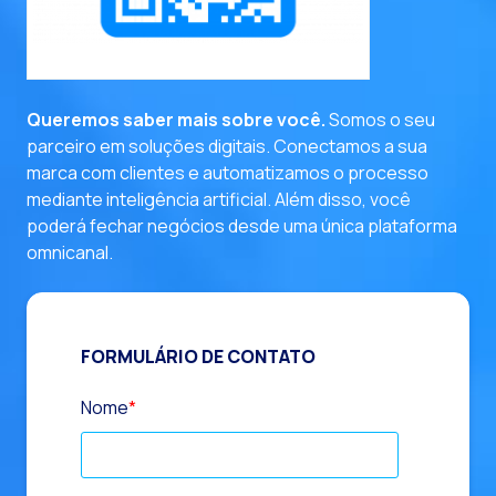
entre em contato
Queremos saber mais sobre você.
Somos o seu
parceiro em soluções digitais. Conectamos a sua
marca com clientes e automatizamos o processo
mediante inteligência artificial. Além disso, você
poderá fechar negócios desde uma única plataforma
omnicanal.
FORMULÁRIO DE CONTATO
Nome
*