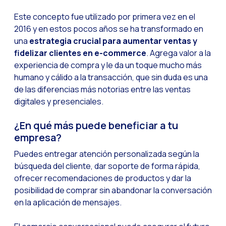
Recuperação de ven
Este concepto fue utilizado por primera vez en el
Bots, IA e ReCartin
2016 y en estos pocos años se ha transformado en
una
estrategia crucial para aumentar ventas y
Otimize o atendimen
fidelizar clientes en e-commerce
. Agrega valor a la
Fluxos do WhatsApp:
experiencia de compra y le da un toque mucho más
Seasonalities: pot
humano y cálido a la transacción, que sin duda es una
de las diferencias más notorias entre las ventas
Mobilidade aplicada
digitales y presenciales.
O novo ponto de enc
¿En qué más puede beneficiar a tu
Expandindo os hori
empresa?
Rastreabilidade da 
Puedes entregar atención personalizada según la
Estar à frente das
búsqueda del cliente, dar soporte de forma rápida,
ofrecer recomendaciones de productos y dar la
Notificações inter
posibilidad de comprar sin abandonar la conversación
Tornar os fluxos au
en la aplicación de mensajes.
Humanização das int