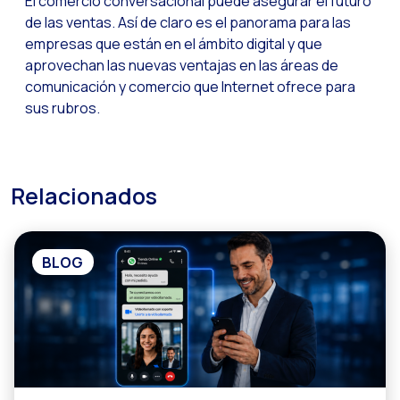
El comercio conversacional puede asegurar el futuro
Pesquisa de client
de las ventas. Así de claro es el panorama para las
empresas que están en el ámbito digital y que
Recapitulando a se
aprovechan las nuevas ventajas en las áreas de
CX social: A soluçã
comunicación y comercio que Internet ofrece para
sus rubros.
​​Catálogo segment
OneCommerce, seu e
Somos Business Part
Relacionados
Você conhece o pot
Aumentando a satisf
BLOG
Validação biométric