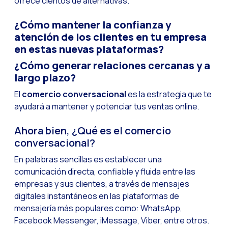
ofrece cientos de alternativas.
Leads na mira da M
Qual é a importânci
¿Cómo mantener la confianza y
atención de los clientes en tu empresa
Como melhorar a ta
en estas nuevas plataformas?
Desafios para o com
¿Cómo generar relaciones cercanas y a
Inteligência Artifici
largo plazo?
Automatize a confi
El
comercio conversacional
es la estrategia que te
ayudará a mantener y potenciar tus ventas online.
Gerenciamento inter
Agora você pode ofe
Ahora bien, ¿Qué es el comercio
conversacional?
Maximize suas vend
En palabras sencillas es establecer una
Inovando a experiê
comunicación directa, confiable y fluida entre las
Simplifique os onb
empresas y sus clientes, a través de mensajes
digitales instantáneos en las plataformas de
Aproximar empresas 
mensajería más populares como: WhatsApp,
OneMarketer Busine
Facebook Messenger, iMessage, Viber, entre otros.