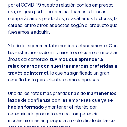
por el COVID-19 nuestra relación con las empresas
Tecnologia e atendi
era, en gran parte, presencial. Íbamos a tiendas,
comparábamos productos, revisábamos texturas, la
Evolução do comérci
calidad, entre otros aspectos según el producto que
Inteligência Artifi
fuésemos a adquirir.
O ecossistema de Int
Y todo lo experimentábamos instantáneamente. Con
Setor financeiro: I
las restricciones de movimiento y el cierre de muchas
Gerando maior credi
áreas del comercio,
tuvimos que aprender a
relacionarnos con nuestras marcas preferidas a
Atendimento ao clien
través de Internet
, lo que ha significado un gran
Comércio conversaci
desafío tanto para clientes como empresas.
Banca 4.0: A transf
Uno de los retos más grandes ha sido
mantener los
Transformando seus 
lazos de confianza con las empresas que ya se
habían formado
y mantener el interés por
Como digitalizar s
determinado producto en una competencia
Novas tecnologias c
muchísimo más amplia que a un solo clic de distancia