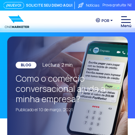
Prova gratuita: Não
¡NUEVO!
SOLICITE SEU DEMO AQUI
Notícias:
Touchpoints: A fórm
POR
Do chat à videocha
A conversa imediata
Integrar não é sufi
O ROI de uma conve
Lectura
2
min
BLOG
Conversational Com
Como o comércio
WhatsApp não é ape
conversacional ajuda a
O fim do funil trad
minha empresa?
Maximizando o ROI 
Publicado el 10 de março, 2021
Como um sistema in
Da Conversa à Conv
Comércio Conversac