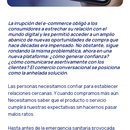
Funcionalidades-ch
Como a Inteligência
La irrupción del e-commerce obligó a los
Canal de Voz OneMar
consumidores a estrechar su relación con el
mundo digital y les permitió acceder a un amplio
Social CX: A chave 
abanico de nuevas oportunidades de compra que
hace décadas era impensado. No obstante, sigue
Automação: Como re
rondando la misma problemática, ahora en una
nueva plataforma: ¿cómo generar confianza?
História e impacto
¿cómo comunicarse asertivamente con los
clientes? El comercio conversacional se posiciona
WhatsApp Business:
como la anhelada solución.
Recarting: A estra
Las personas necesitamos confiar para establecer
Segurança no Atend
relaciones cercanas. Y cuando compramos más aún.
Implemente o WhatsA
Necesitamos saber que el producto o servicio
cumplirá nuestras expectativas sin hacernos pasar
Conheça o WhatsApp
malos ratos.
A voz do cliente: D
Hasta antes de la emergencia sanitaria provocada
Atendimento ao Clie