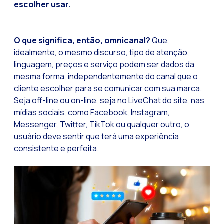
escolher usar.
Tecnologia e atendi
Evolução do comérci
O que significa, então, omnicanal?
Que,
Inteligência Artifi
idealmente, o mesmo discurso, tipo de atenção,
linguagem, preços e serviço podem ser dados da
O ecossistema de Int
mesma forma, independentemente do canal que o
Setor financeiro: I
cliente escolher para se comunicar com sua marca.
Seja off-line ou on-line, seja no LiveChat do site, nas
Gerando maior credi
mídias sociais, como Facebook, Instagram,
Atendimento ao clien
Messenger, Twitter, TikTok ou qualquer outro, o
usuário deve sentir que terá uma experiência
Comércio conversaci
consistente e perfeita.
Banca 4.0: A transf
Transformando seus 
Como digitalizar s
Novas tecnologias c