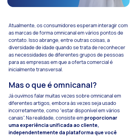
Funcionalidades-ch
Como a Inteligência
Atualmente, os consumidores esperam interagir com
Canal de Voz OneMar
as marcas de forma omnicanal em vários pontos de
contato. Isso abrange, entre outras coisas, a
Social CX: A chave 
diversidade de idade quando se trata de reconhecer
Automação: Como re
as necessidades de diferentes grupos de pessoas
História e impacto
para as empresas em que a oferta comercial é
inicialmente transversal.
WhatsApp Business:
Mas o que é omnicanal?
Recarting: A estra
Segurança no Atend
Já ouvimos falar muitas vezes sobre omnicanal em
diferentes artigos, embora às vezes seja usado
Implemente o WhatsA
incorretamente, como “estar disponível em vários
Conheça o WhatsApp
canais”. Na realidade, consiste em
proporcionar
uma experiência unificada ao cliente,
A voz do cliente: D
independentemente da plataforma que você
Atendimento ao Clie