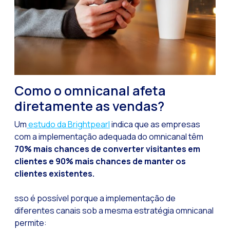
Leads na mira da M
Qual é a importânci
Como melhorar a ta
Desafios para o com
Inteligência Artifici
Como o omnicanal afeta
Automatize a confi
diretamente as vendas?
Gerenciamento inter
Um
estudo da Brightpearl
indica que as empresas
Agora você pode ofe
com a implementação adequada do omnicanal têm
Maximize suas vend
70% mais chances de converter visitantes em
clientes e 90% mais chances de manter os
Inovando a experiê
clientes existentes.
Simplifique os onb
sso é possível porque a implementação de
Aproximar empresas 
diferentes canais sob a mesma estratégia omnicanal
OneMarketer Busine
permite: