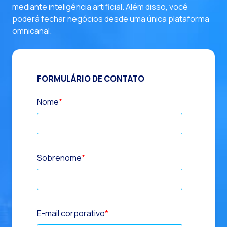
mediante inteligência artificial. Além disso, você
poderá fechar negócios desde uma única plataforma
omnicanal.
FORMULÁRIO DE CONTATO
Nome
*
Sobrenome
*
E-mail corporativo
*