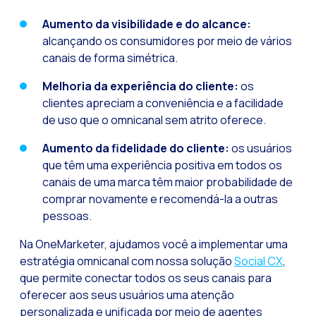
Recuperação de ven
Aumento da visibilidade e do alcance:
Bots, IA e ReCartin
alcançando os consumidores por meio de vários
canais de forma simétrica.
Otimize o atendimen
Fluxos do WhatsApp:
Melhoria da experiência do cliente:
os
clientes apreciam a conveniência e a facilidade
Seasonalities: pot
de uso que o omnicanal sem atrito oferece.
Mobilidade aplicada
Aumento da fidelidade do cliente:
os usuários
O novo ponto de enc
que têm uma experiência positiva em todos os
Expandindo os hori
canais de uma marca têm maior probabilidade de
comprar novamente e recomendá-la a outras
Rastreabilidade da 
pessoas.
Estar à frente das
Na OneMarketer, ajudamos você a implementar uma
Notificações inter
estratégia omnicanal com nossa solução
Social CX
,
que permite conectar todos os seus canais para
Tornar os fluxos au
oferecer aos seus usuários uma atenção
Humanização das int
personalizada e unificada por meio de agentes