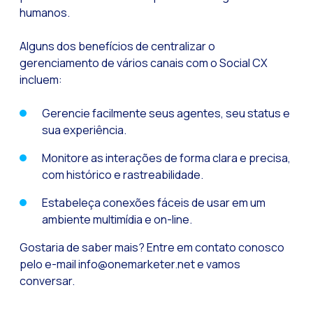
humanos.
Pesquisa de client
Recapitulando a se
Alguns dos benefícios de centralizar o
CX social: A soluçã
gerenciamento de vários canais com o Social CX
incluem:
​​Catálogo segment
OneCommerce, seu e
Gerencie facilmente seus agentes, seu status e
sua experiência.
Somos Business Part
Monitore as interações de forma clara e precisa,
Você conhece o pot
com histórico e rastreabilidade.
Aumentando a satisf
Estabeleça conexões fáceis de usar em um
Validação biométric
ambiente multimídia e on-line.
Gostaria de saber mais? Entre em contato conosco
pelo e-mail info@onemarketer.net e vamos
conversar.