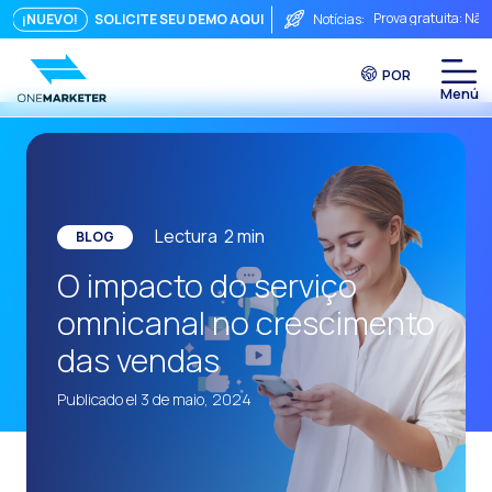
Prova gratuita: Não
¡NUEVO!
SOLICITE SEU DEMO AQUI
Notícias:
Touchpoints: A fórm
POR
Do chat à videocha
A conversa imediata
Integrar não é sufi
O ROI de uma conve
Lectura
2
min
BLOG
Conversational Com
O impacto do serviço
WhatsApp não é ape
omnicanal no crescimento
O fim do funil trad
das vendas
Maximizando o ROI 
Publicado el 3 de maio, 2024
Como um sistema in
Da Conversa à Conv
Comércio Conversac