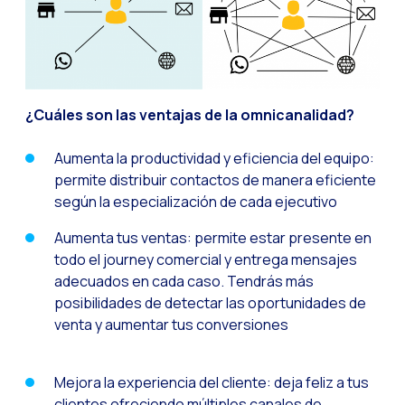
Recuperação de ven
Bots, IA e ReCartin
Otimize o atendimen
Fluxos do WhatsApp:
¿Cuáles son las ventajas de la omnicanalidad?
Seasonalities: pot
Aumenta la productividad y eficiencia del equipo:
Mobilidade aplicada
permite distribuir contactos de manera eficiente
O novo ponto de enc
según la especialización de cada ejecutivo
Expandindo os hori
Aumenta tus ventas: permite estar presente en
todo el journey comercial y entrega mensajes
Rastreabilidade da 
adecuados en cada caso. Tendrás más
Estar à frente das
posibilidades de detectar las oportunidades de
venta y aumentar tus conversiones
Notificações inter
Tornar os fluxos au
Mejora la experiencia del cliente: deja feliz a tus
Humanização das int
clientes ofreciendo múltiples canales de