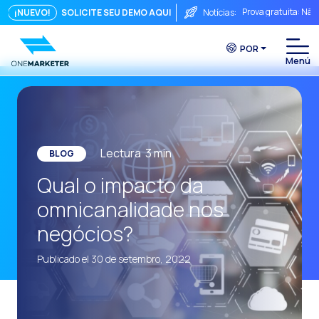
Prova gratuita: Não
¡NUEVO!
SOLICITE SEU DEMO AQUI
Notícias:
Touchpoints: A fórm
POR
Do chat à videocha
A conversa imediata
Integrar não é sufi
O ROI de uma conve
Lectura
3
min
BLOG
Conversational Com
Qual o impacto da
WhatsApp não é ape
omnicanalidade nos
O fim do funil trad
negócios?
Maximizando o ROI 
Publicado el 30 de setembro, 2022
Como um sistema in
Da Conversa à Conv
Comércio Conversac