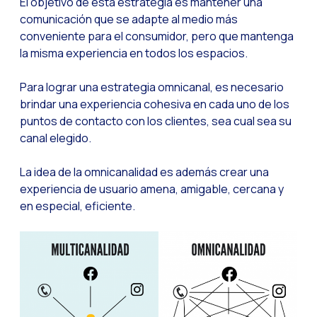
El objetivo de esta estrategia es mantener una
Leads na mira da M
comunicación que se adapte al medio más
Qual é a importânci
conveniente para el consumidor, pero que mantenga
la misma experiencia en todos los espacios.
Como melhorar a ta
Desafios para o com
Para lograr una estrategia omnicanal, es necesario
Inteligência Artifici
brindar una experiencia cohesiva en cada uno de los
puntos de contacto con los clientes, sea cual sea su
Automatize a confi
canal elegido.
Gerenciamento inter
La idea de la omnicanalidad es además crear una
Agora você pode ofe
experiencia de usuario amena, amigable, cercana y
Maximize suas vend
en especial, eficiente.
Inovando a experiê
Simplifique os onb
Aproximar empresas 
OneMarketer Busine