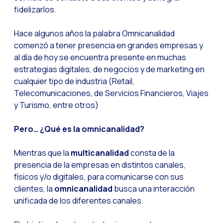
fidelizarlos.
Tecnologia e atendi
Hace algunos años la palabra Omnicanalidad
Evolução do comérci
comenzó a tener presencia en grandes empresas y
Inteligência Artifi
al día de hoy se encuentra presente en muchas
O ecossistema de Int
estrategias digitales, de negocios y de marketing en
cualquier tipo de industria (Retail,
Setor financeiro: I
Telecomunicaciones, de Servicios Financieros, Viajes
Gerando maior credi
y Turismo, entre otros)
Atendimento ao clien
Pero… ¿Qué es la omnicanalidad?
Comércio conversaci
Mientras que la
multicanalidad
consta de la
Banca 4.0: A transf
presencia de la empresas en distintos canales,
Transformando seus 
físicos y/o digitales, para comunicarse con sus
clientes, la
omnicanalidad
busca una interacción
Como digitalizar s
unificada de los diferentes canales.
Novas tecnologias c