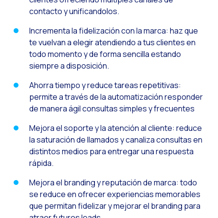
Pesquisa de client
contacto y unificandolos.
Recapitulando a se
Incrementa la fidelización con la marca: haz que
te vuelvan a elegir atendiendo a tus clientes en
CX social: A soluçã
todo momento y de forma sencilla estando
​​Catálogo segment
siempre a disposición.
OneCommerce, seu e
Ahorra tiempo y reduce tareas repetitivas:
Somos Business Part
permite a través de la automatización responder
de manera ágil consultas simples y frecuentes
Você conhece o pot
Mejora el soporte y la atención al cliente: reduce
Aumentando a satisf
la saturación de llamados y canaliza consultas en
Validação biométric
distintos medios para entregar una respuesta
rápida.
Mejora el branding y reputación de marca: todo
se reduce en ofrecer experiencias memorables
que permitan fidelizar y mejorar el branding para
atraer futuros leads