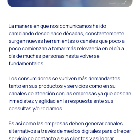
Funcionalidades-ch
Como a Inteligência
La manera en que nos comunicamos ha ido
Canal de Voz OneMar
cambiando desde hace décadas, constantemente
surgen nuevas herramientas o canales que poco a
Social CX: A chave 
poco comienzan a tomar más relevancia en el día a
Automação: Como re
día de muchas personas hasta volverse
História e impacto
fundamentales.
WhatsApp Business:
Los consumidores se vuelven más demandantes
Recarting: A estra
tanto en sus productos y servicios como en su
canales de atención con las empresas ya que desean
Segurança no Atend
inmediatez y agilidad en la respuesta ante sus
Implemente o WhatsA
consultas y/o reclamos.
Conheça o WhatsApp
Es así como las empresas deben generar canales
A voz do cliente: D
alternativos a través de medios digitales para ofrecer
servicio de contacto a sus clientes y así lograr
Atendimento ao Clie