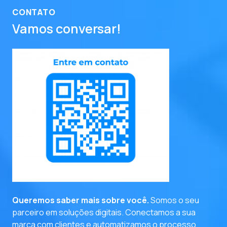
CONTATO
Vamos conversar!
entre em contato
Queremos saber mais sobre você.
Somos o seu
parceiro em soluções digitais. Conectamos a sua
marca com clientes e automatizamos o processo